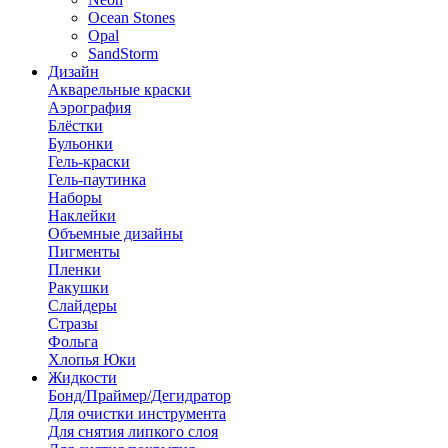
Ocean Stones
Opal
SandStorm
Дизайн
Акварельные краски
Аэрография
Блёстки
Бульонки
Гель-краски
Гель-паутинка
Наборы
Наклейки
Объемные дизайны
Пигменты
Пленки
Ракушки
Слайдеры
Стразы
Фольга
Хлопья Юки
Жидкости
Бонд/Праймер/Дегидратор
Для очистки инструмента
Для снятия липкого слоя