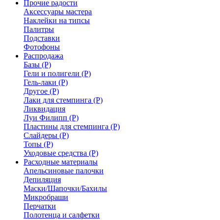
Прочие радости
Аксессуары мастера
Наклейки на типсы
Палитры
Подставки
Фотофоны
Распродажа
Базы (Р)
Гели и полигели (Р)
Гель-лаки (Р)
Другое (Р)
Лаки для стемпинга (Р)
Ликвидация
Луи Филипп (Р)
Пластины для стемпинга (Р)
Слайдеры (Р)
Топы (Р)
Уходовые средства (Р)
Расходные материалы
Апельсиновые палочки
Депиляция
Маски/Шапочки/Бахилы
Микробраши
Перчатки
Полотенца и салфетки