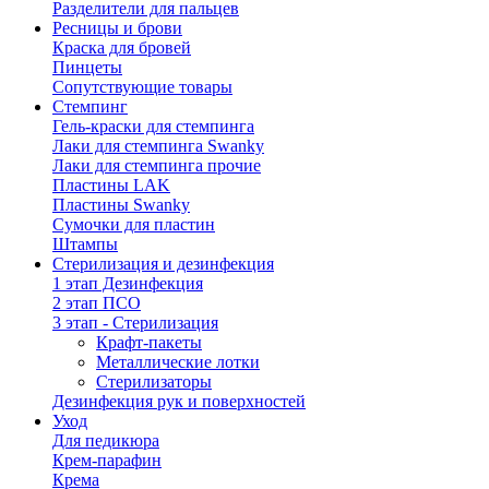
Разделители для пальцев
Ресницы и брови
Краска для бровей
Пинцеты
Сопутствующие товары
Стемпинг
Гель-краски для стемпинга
Лаки для стемпинга Swanky
Лаки для стемпинга прочие
Пластины LAK
Пластины Swanky
Сумочки для пластин
Штампы
Стерилизация и дезинфекция
1 этап Дезинфекция
2 этап ПСО
3 этап - Стерилизация
Крафт-пакеты
Металлические лотки
Стерилизаторы
Дезинфекция рук и поверхностей
Уход
Для педикюра
Крем-парафин
Крема