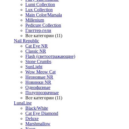
Lumi Collection
Lux Collection
Main Color/Marsala
Millenium
Pedicure Collection
Глиттер-гели
Все категории (11)
Nail Republic
Cat Eye NR
Classic NR
Flash (светоотражающие)
Stone Crumbs
SunLight
Wow Meow Cat
Неоновые NR
Новинки NR
Однофазные
Полупрозрачные
Все категории (11)
LunaLine
Black/White
Cat Eye Diamond
Deluxe
Marshmallow
Neon