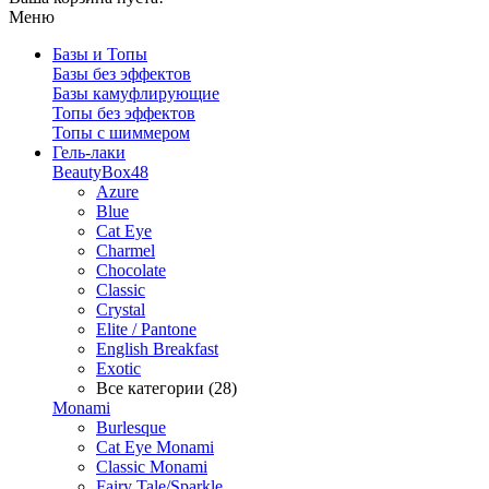
Меню
Базы и Топы
Базы без эффектов
Базы камуфлирующие
Топы без эффектов
Топы с шиммером
Гель-лаки
BeautyBox48
Azure
Blue
Cat Eye
Charmel
Chocolate
Classic
Crystal
Elite / Pantone
English Breakfast
Exotic
Все категории (28)
Monami
Burlesque
Cat Eye Monami
Classic Monami
Fairy Tale/Sparkle