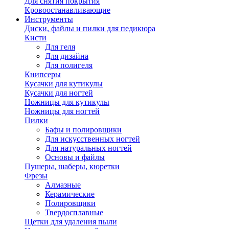
Для снятия покрытия
Кровоостанавливающие
Инструменты
Диски, файлы и пилки для педикюра
Кисти
Для геля
Для дизайна
Для полигеля
Книпсеры
Кусачки для кутикулы
Кусачки для ногтей
Ножницы для кутикулы
Ножницы для ногтей
Пилки
Бафы и полировщики
Для искусственных ногтей
Для натуральных ногтей
Основы и файлы
Пушеры, шаберы, кюретки
Фрезы
Алмазные
Керамические
Полировщики
Твердосплавные
Щетки для удаления пыли