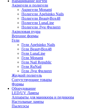
Наращивание ногтей
Акригели и полигели
Акригели Monami
Полигели Apelsinko Nails
Полигели BeautyBox48
Полигели LunaLine
Полигели Луи Филипп
Акриловая пудра
Верхние формы
Гели
Гели Apelsinko Nails
Гели BeautyBox48
Гели LunaLine
Гели Monami
Гели Nail Republic
Гели RuNail
Гели Луи Филипп
Жидкий полигель
Сопутствующие товары
Формы
Оборудование
LED/UV Лампы
Аппараты для маникюра и педикюра
Настольные лампы
Пылесосы