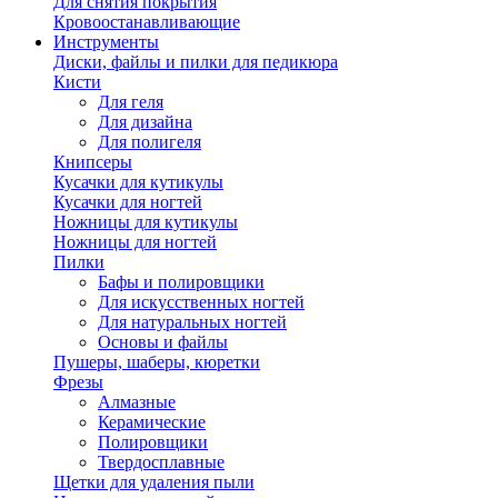
Для снятия покрытия
Кровоостанавливающие
Инструменты
Диски, файлы и пилки для педикюра
Кисти
Для геля
Для дизайна
Для полигеля
Книпсеры
Кусачки для кутикулы
Кусачки для ногтей
Ножницы для кутикулы
Ножницы для ногтей
Пилки
Бафы и полировщики
Для искусственных ногтей
Для натуральных ногтей
Основы и файлы
Пушеры, шаберы, кюретки
Фрезы
Алмазные
Керамические
Полировщики
Твердосплавные
Щетки для удаления пыли