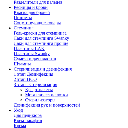
Разделители для пальцев
Ресницы и брови
Краска для бровей
Пинцеты
Сопутствующие товары
Стемпинг
Гель-краски для стемпинга
Лаки для стемпинга Swanky
Лаки для стемпинга прочие
Пластины LAK
Пластины Swanky
Сумочки для пластин
Штампы
Стерилизация и дезинфекция
1 этап Дезинфекция
2 этап ПСО
3 этап - Стерилизация
Крафт-пакеты
Металлические лотки
Стерилизаторы
Дезинфекция рук и поверхностей
Уход
Для педикюра
Крем-парафин
Крема