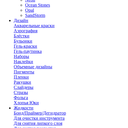
Ocean Stones
Opal
SandStorm
Дизайн
Акварельные краски
Аэрография
Блёстки
Бульонки
Гель-краски
Гель-паутинка
Наборы
Наклейки
Объемные дизайны
Пигменты
Пленки
Ракушки
Слайдеры
Стразы
Фольга
Хлопья Юки
Жидкости
Бонд/Праймер/Дегидратор
Для очистки инструмента
Для снятия липкого слоя