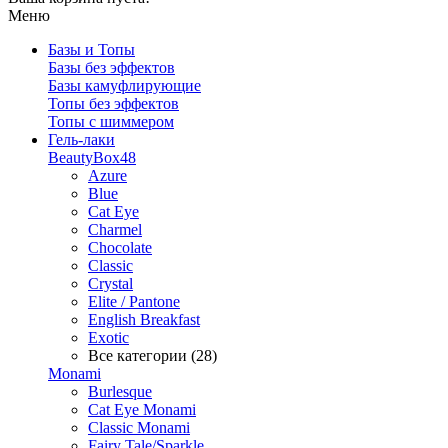
Меню
Базы и Топы
Базы без эффектов
Базы камуфлирующие
Топы без эффектов
Топы с шиммером
Гель-лаки
BeautyBox48
Azure
Blue
Cat Eye
Charmel
Chocolate
Classic
Crystal
Elite / Pantone
English Breakfast
Exotic
Все категории (28)
Monami
Burlesque
Cat Eye Monami
Classic Monami
Fairy Tale/Sparkle