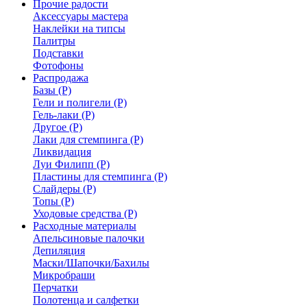
Прочие радости
Аксессуары мастера
Наклейки на типсы
Палитры
Подставки
Фотофоны
Распродажа
Базы (Р)
Гели и полигели (Р)
Гель-лаки (Р)
Другое (Р)
Лаки для стемпинга (Р)
Ликвидация
Луи Филипп (Р)
Пластины для стемпинга (Р)
Слайдеры (Р)
Топы (Р)
Уходовые средства (Р)
Расходные материалы
Апельсиновые палочки
Депиляция
Маски/Шапочки/Бахилы
Микробраши
Перчатки
Полотенца и салфетки