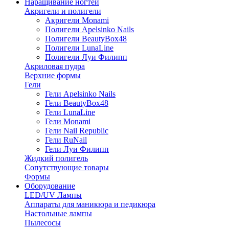
Наращивание ногтей
Акригели и полигели
Акригели Monami
Полигели Apelsinko Nails
Полигели BeautyBox48
Полигели LunaLine
Полигели Луи Филипп
Акриловая пудра
Верхние формы
Гели
Гели Apelsinko Nails
Гели BeautyBox48
Гели LunaLine
Гели Monami
Гели Nail Republic
Гели RuNail
Гели Луи Филипп
Жидкий полигель
Сопутствующие товары
Формы
Оборудование
LED/UV Лампы
Аппараты для маникюра и педикюра
Настольные лампы
Пылесосы