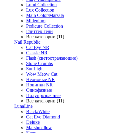
Lumi Collection
Lux Collection
Main Color/Marsala
Millenium
Pedicure Collection
Глиттер-гели
Все категории (11)
Nail Republic
Cat Eye NR
Classic NR
Flash (светоотражающие)
Stone Crumbs
SunLight
Wow Meow Cat
Неоновые NR
Новинки NR
Однофазные
Полупрозрачные
Все категории (11)
LunaLine
Black/White
Cat Eye Diamond
Deluxe
Marshmallow
Neon