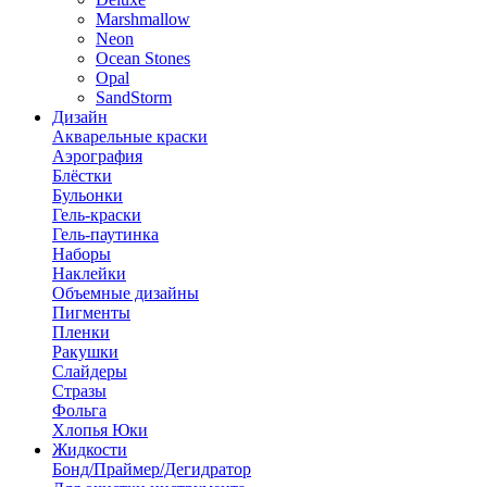
Marshmallow
Neon
Ocean Stones
Opal
SandStorm
Дизайн
Акварельные краски
Аэрография
Блёстки
Бульонки
Гель-краски
Гель-паутинка
Наборы
Наклейки
Объемные дизайны
Пигменты
Пленки
Ракушки
Слайдеры
Стразы
Фольга
Хлопья Юки
Жидкости
Бонд/Праймер/Дегидратор