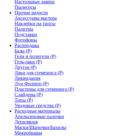
Настольные лампы
Пылесосы
Прочие радости
Аксессуары мастера
Наклейки на типсы
Палитры
Подставки
Фотофоны
Распродажа
Базы (Р)
Гели и полигели (Р)
Гель-лаки (Р)
Другое (Р)
Лаки для стемпинга (Р)
Ликвидация
Луи Филипп (Р)
Пластины для стемпинга (Р)
Слайдеры (Р)
Топы (Р)
Уходовые средства (Р)
Расходные материалы
Апельсиновые палочки
Депиляция
Маски/Шапочки/Бахилы
Микробраши