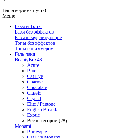
Ваша корзина пуста!
Меню
Базы и Топы
Базы без эффектов
Базы камуфлирующие
Топы без эффектов
Топы с шиммером
Гель-лаки
BeautyBox48
Azure
Blue
Cat Eye
Charmel
Chocolate
Classic
Crystal
Elite / Pantone
English Breakfast
Exotic
Все категории (28)
Monami
Burlesque
Cat Eye Monami