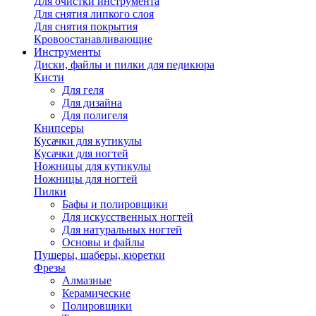
Для очистки инструмента
Для снятия липкого слоя
Для снятия покрытия
Кровоостанавливающие
Инструменты
Диски, файлы и пилки для педикюра
Кисти
Для геля
Для дизайна
Для полигеля
Книпсеры
Кусачки для кутикулы
Кусачки для ногтей
Ножницы для кутикулы
Ножницы для ногтей
Пилки
Бафы и полировщики
Для искусственных ногтей
Для натуральных ногтей
Основы и файлы
Пушеры, шаберы, кюретки
Фрезы
Алмазные
Керамические
Полировщики