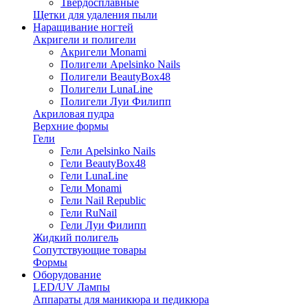
Твердосплавные
Щетки для удаления пыли
Наращивание ногтей
Акригели и полигели
Акригели Monami
Полигели Apelsinko Nails
Полигели BeautyBox48
Полигели LunaLine
Полигели Луи Филипп
Акриловая пудра
Верхние формы
Гели
Гели Apelsinko Nails
Гели BeautyBox48
Гели LunaLine
Гели Monami
Гели Nail Republic
Гели RuNail
Гели Луи Филипп
Жидкий полигель
Сопутствующие товары
Формы
Оборудование
LED/UV Лампы
Аппараты для маникюра и педикюра