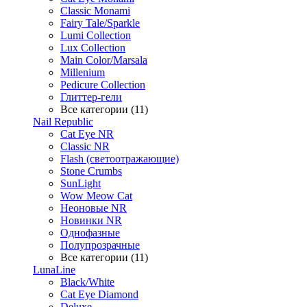
Classic Monami
Fairy Tale/Sparkle
Lumi Collection
Lux Collection
Main Color/Marsala
Millenium
Pedicure Collection
Глиттер-гели
Все категории (11)
Nail Republic
Cat Eye NR
Classic NR
Flash (светоотражающие)
Stone Crumbs
SunLight
Wow Meow Cat
Неоновые NR
Новинки NR
Однофазные
Полупрозрачные
Все категории (11)
LunaLine
Black/White
Cat Eye Diamond
Deluxe