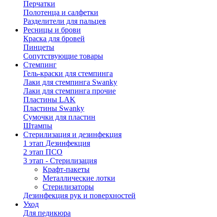
Перчатки
Полотенца и салфетки
Разделители для пальцев
Ресницы и брови
Краска для бровей
Пинцеты
Сопутствующие товары
Стемпинг
Гель-краски для стемпинга
Лаки для стемпинга Swanky
Лаки для стемпинга прочие
Пластины LAK
Пластины Swanky
Сумочки для пластин
Штампы
Стерилизация и дезинфекция
1 этап Дезинфекция
2 этап ПСО
3 этап - Стерилизация
Крафт-пакеты
Металлические лотки
Стерилизаторы
Дезинфекция рук и поверхностей
Уход
Для педикюра