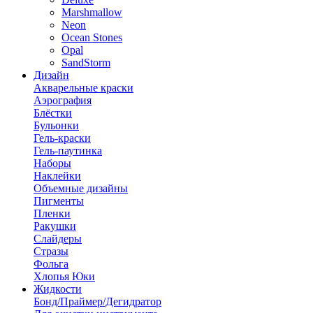
Marshmallow
Neon
Ocean Stones
Opal
SandStorm
Дизайн
Акварельные краски
Аэрография
Блёстки
Бульонки
Гель-краски
Гель-паутинка
Наборы
Наклейки
Объемные дизайны
Пигменты
Пленки
Ракушки
Слайдеры
Стразы
Фольга
Хлопья Юки
Жидкости
Бонд/Праймер/Дегидратор