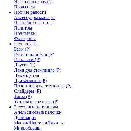
Настольные лампы
Пылесосы
Прочие радости
Аксессуары мастера
Наклейки на типсы
Палитры
Подставки
Фотофоны
Распродажа
Базы (Р)
Гели и полигели (Р)
Гель-лаки (Р)
Другое (Р)
Лаки для стемпинга (Р)
Ликвидация
Луи Филипп (Р)
Пластины для стемпинга (Р)
Слайдеры (Р)
Топы (Р)
Уходовые средства (Р)
Расходные материалы
Апельсиновые палочки
Депиляция
Маски/Шапочки/Бахилы
Микробраши