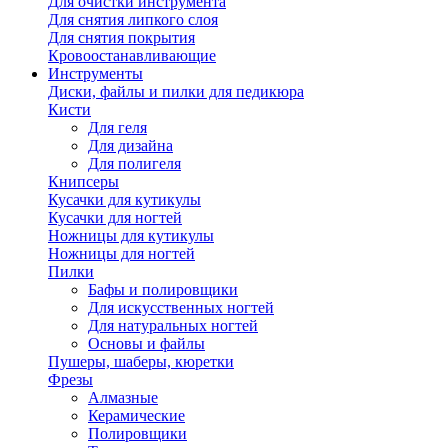
Для очистки инструмента
Для снятия липкого слоя
Для снятия покрытия
Кровоостанавливающие
Инструменты
Диски, файлы и пилки для педикюра
Кисти
Для геля
Для дизайна
Для полигеля
Книпсеры
Кусачки для кутикулы
Кусачки для ногтей
Ножницы для кутикулы
Ножницы для ногтей
Пилки
Бафы и полировщики
Для искусственных ногтей
Для натуральных ногтей
Основы и файлы
Пушеры, шаберы, кюретки
Фрезы
Алмазные
Керамические
Полировщики