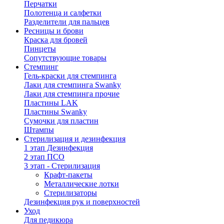
Перчатки
Полотенца и салфетки
Разделители для пальцев
Ресницы и брови
Краска для бровей
Пинцеты
Сопутствующие товары
Стемпинг
Гель-краски для стемпинга
Лаки для стемпинга Swanky
Лаки для стемпинга прочие
Пластины LAK
Пластины Swanky
Сумочки для пластин
Штампы
Стерилизация и дезинфекция
1 этап Дезинфекция
2 этап ПСО
3 этап - Стерилизация
Крафт-пакеты
Металлические лотки
Стерилизаторы
Дезинфекция рук и поверхностей
Уход
Для педикюра