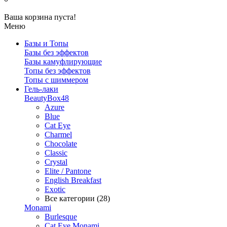
Ваша корзина пуста!
Меню
Базы и Топы
Базы без эффектов
Базы камуфлирующие
Топы без эффектов
Топы с шиммером
Гель-лаки
BeautyBox48
Azure
Blue
Cat Eye
Charmel
Chocolate
Classic
Crystal
Elite / Pantone
English Breakfast
Exotic
Все категории (28)
Monami
Burlesque
Cat Eye Monami