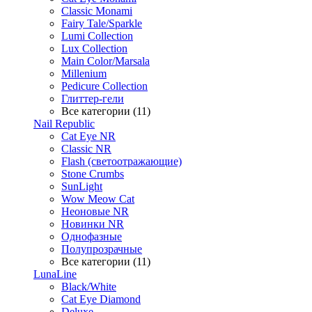
Classic Monami
Fairy Tale/Sparkle
Lumi Collection
Lux Collection
Main Color/Marsala
Millenium
Pedicure Collection
Глиттер-гели
Все категории (11)
Nail Republic
Cat Eye NR
Classic NR
Flash (светоотражающие)
Stone Crumbs
SunLight
Wow Meow Cat
Неоновые NR
Новинки NR
Однофазные
Полупрозрачные
Все категории (11)
LunaLine
Black/White
Cat Eye Diamond
Deluxe