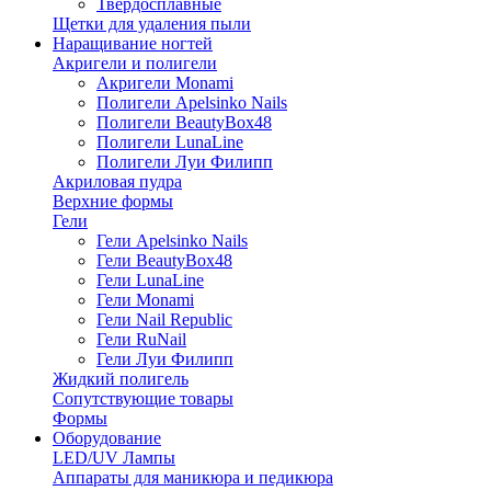
Твердосплавные
Щетки для удаления пыли
Наращивание ногтей
Акригели и полигели
Акригели Monami
Полигели Apelsinko Nails
Полигели BeautyBox48
Полигели LunaLine
Полигели Луи Филипп
Акриловая пудра
Верхние формы
Гели
Гели Apelsinko Nails
Гели BeautyBox48
Гели LunaLine
Гели Monami
Гели Nail Republic
Гели RuNail
Гели Луи Филипп
Жидкий полигель
Сопутствующие товары
Формы
Оборудование
LED/UV Лампы
Аппараты для маникюра и педикюра