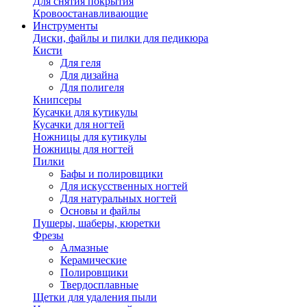
Для снятия покрытия
Кровоостанавливающие
Инструменты
Диски, файлы и пилки для педикюра
Кисти
Для геля
Для дизайна
Для полигеля
Книпсеры
Кусачки для кутикулы
Кусачки для ногтей
Ножницы для кутикулы
Ножницы для ногтей
Пилки
Бафы и полировщики
Для искусственных ногтей
Для натуральных ногтей
Основы и файлы
Пушеры, шаберы, кюретки
Фрезы
Алмазные
Керамические
Полировщики
Твердосплавные
Щетки для удаления пыли