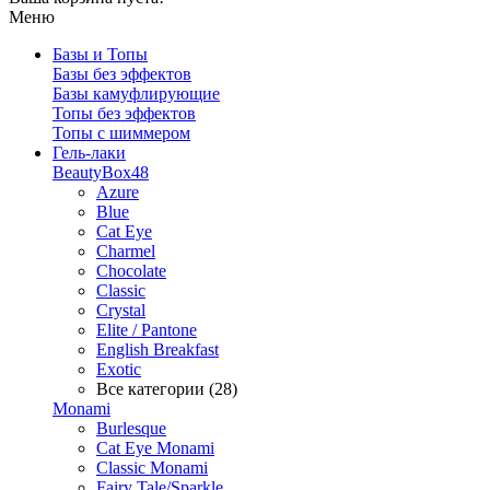
Меню
Базы и Топы
Базы без эффектов
Базы камуфлирующие
Топы без эффектов
Топы с шиммером
Гель-лаки
BeautyBox48
Azure
Blue
Cat Eye
Charmel
Chocolate
Classic
Crystal
Elite / Pantone
English Breakfast
Exotic
Все категории (28)
Monami
Burlesque
Cat Eye Monami
Classic Monami
Fairy Tale/Sparkle