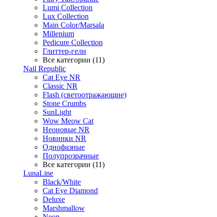
Lumi Collection
Lux Collection
Main Color/Marsala
Millenium
Pedicure Collection
Глиттер-гели
Все категории (11)
Nail Republic
Cat Eye NR
Classic NR
Flash (светоотражающие)
Stone Crumbs
SunLight
Wow Meow Cat
Неоновые NR
Новинки NR
Однофазные
Полупрозрачные
Все категории (11)
LunaLine
Black/White
Cat Eye Diamond
Deluxe
Marshmallow
Neon