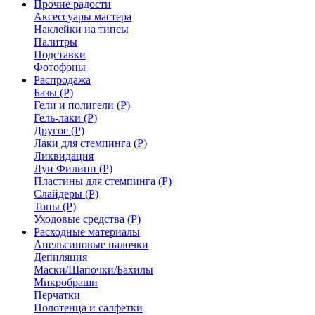
Прочие радости
Аксессуары мастера
Наклейки на типсы
Палитры
Подставки
Фотофоны
Распродажа
Базы (Р)
Гели и полигели (Р)
Гель-лаки (Р)
Другое (Р)
Лаки для стемпинга (Р)
Ликвидация
Луи Филипп (Р)
Пластины для стемпинга (Р)
Слайдеры (Р)
Топы (Р)
Уходовые средства (Р)
Расходные материалы
Апельсиновые палочки
Депиляция
Маски/Шапочки/Бахилы
Микробраши
Перчатки
Полотенца и салфетки