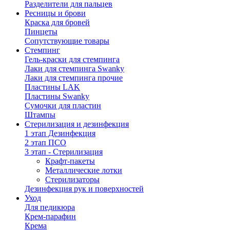
Разделители для пальцев
Ресницы и брови
Краска для бровей
Пинцеты
Сопутствующие товары
Стемпинг
Гель-краски для стемпинга
Лаки для стемпинга Swanky
Лаки для стемпинга прочие
Пластины LAK
Пластины Swanky
Сумочки для пластин
Штампы
Стерилизация и дезинфекция
1 этап Дезинфекция
2 этап ПСО
3 этап - Стерилизация
Крафт-пакеты
Металлические лотки
Стерилизаторы
Дезинфекция рук и поверхностей
Уход
Для педикюра
Крем-парафин
Крема