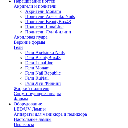
Наращивание ногтей
Акригели и полигели
Акригели Monami
Полигели Apelsinko Nails
Полигели BeautyBox48
Полигели LunaLine
Полигели Луи Филипп
Акриловая пудра
Верхние формы
Гели
Гели Apelsinko Nails
Гели BeautyBox48
Гели LunaLine
Гели Monami
Гели Nail Republic
Гели RuNail
Гели Луи Филипп
Жидкий полигель
Сопутствующие товары
Формы
Оборудование
LED/UV Лампы
Аппараты для маникюра и педикюра
Настольные лампы
Пылесосы