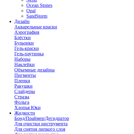
Ocean Stones
Opal
SandStorm
Дизайн
Акварельные краски
Аэрография
Блёстки
Бульонки
Гель-краски
Гель-паутинка
Наборы
Наклейки
Объемные дизайны
Пигменты
Пленки
Ракушки
Слайдеры
Стразы
Фольга
Хлопья Юки
Жидкости
Бонд/Праймер/Дегидратор
Для очистки инструмента
Для снятия липкого слоя