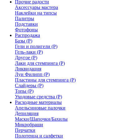
Прочие радости
Аксессуары мастера
Наклейки на типсы
Палитры
Подставки
Фотофоны
Распродажа
Базы (Р)
Гели и полигели (Р)
Гель-лаки (Р)
Другое (Р)
Лаки для стемпинга (Р)
Ликвидация
Луи Филипп (Р)
Пластины для стемпинга (Р)
Слайдеры (Р)
Топы (Р)
Уходовые средства (Р)
Расходные материалы
Апельсиновые палочки
Депиляция
Маски/Шапочки/Бахилы
Микробраши
Перчатки
Полотенца и салфетки