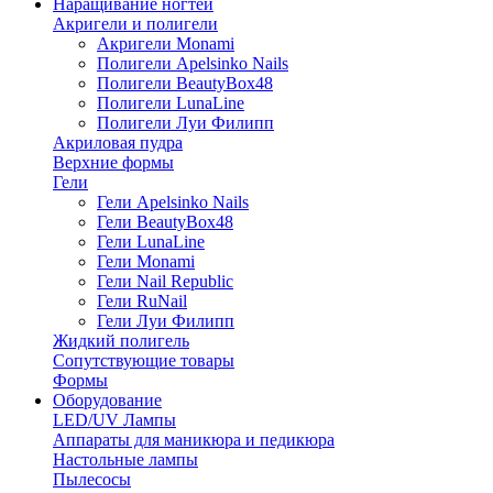
Наращивание ногтей
Акригели и полигели
Акригели Monami
Полигели Apelsinko Nails
Полигели BeautyBox48
Полигели LunaLine
Полигели Луи Филипп
Акриловая пудра
Верхние формы
Гели
Гели Apelsinko Nails
Гели BeautyBox48
Гели LunaLine
Гели Monami
Гели Nail Republic
Гели RuNail
Гели Луи Филипп
Жидкий полигель
Сопутствующие товары
Формы
Оборудование
LED/UV Лампы
Аппараты для маникюра и педикюра
Настольные лампы
Пылесосы