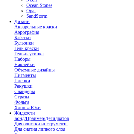
Ocean Stones
Opal
SandStorm
Дизайн
Акварельные краски
Аэрография
Блёстки
Бульонки
Гель-краски
Гель-паутинка
Наборы
Наклейки
Объемные дизайны
Пигменты
Пленки
Ракушки
Слайдеры
Стразы
Фольга
Хлопья Юки
Жидкости
Бонд/Праймер/Дегидратор
Для очистки инструмента
Для снятия липкого слоя