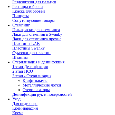
Разделители для пальцев
Ресницы и брови
Краска для бровей
Пинцеты
Сопутствующие товары
Стемпинг
Гель-краски для стемпинга
Лаки для стемпинга Swanky
Лаки для стемпинга прочие
Пластины LAK
Пластины Swanky
Сумочки для пластин
Штампы
Стерилизация и дезинфекция
1 этап Дезинфекция
2 этап ПСО
3 этап - Стерилизация
Крафт-пакеты
Металлические лотки
Стерилизаторы
Дезинфекция рук и поверхностей
Уход
Для педикюра
Крем-парафин
Крема