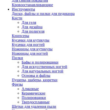
Для снятия покрытия
Кровоостанавливающие
Инструменты
Диски, файлы и пилки для педикюра
Кисти
Для геля
Для дизайна
Для полигеля
Книпсеры
Кусачки для кутикулы
Кусачки для ногтей
Ножницы для кутикулы
Ножницы для ногтей
Пилки
Бафы и полировщики
Для искусственных ногтей
Для натуральных ногтей
Основы и файлы
Пушеры, шаберы, кюретки
Фрезы
Алмазные
Керамические
Полировщики
Твердосплавные
Щетки для удаления пыли