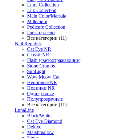
Lumi Collection
Lux Collection
Main Color/Marsala
Millenium
Pedicure Collection
Глиттер-гели
Все категории (11)
Nail Republic
Cat Eye NR
Classic NR
Flash (светоотражающие)
Stone Crumbs
SunLight
Wow Meow Cat
Неоновые NR
Новинки NR
Однофазные
Полупрозрачные
Все категории (11)
LunaLine
Black/White
Cat Eye Diamond
Deluxe
Marshmallow
Neon