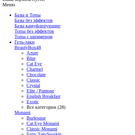
Меню
Базы и Топы
Базы без эффектов
Базы камуфлирующие
Топы без эффектов
Топы с шиммером
Гель-лаки
BeautyBox48
Azure
Blue
Cat Eye
Charmel
Chocolate
Classic
Crystal
Elite / Pantone
English Breakfast
Exotic
Все категории (28)
Monami
Burlesque
Cat Eye Monami
Classic Monami
Fairy Tale/Sparkle