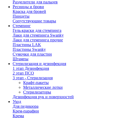
Разделители для пальцев
Ресницы и брови
Краска для бровей
Пинцеты
Сопутствующие товары
Стемпинг
Гель-краски для стемпинга
Лаки для стемпинга Swanky
Лаки для стемпинга прочие
Пластины LAK
Пластины Swanky
Сумочки для пластин
Штампы
Стерилизация и дезинфекция
1 этап Дезинфекция
2 этап ПСО
3 этап - Стерилизация
Крафт-пакеты
Металлические лотки
Стерилизаторы
Дезинфекция рук и поверхностей
Уход
Для педикюра
Крем-парафин
Крема