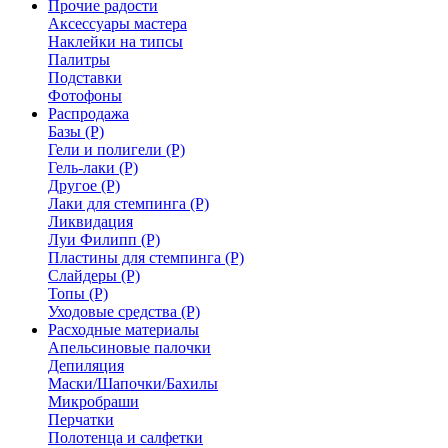
Прочие радости
Аксессуары мастера
Наклейки на типсы
Палитры
Подставки
Фотофоны
Распродажа
Базы (Р)
Гели и полигели (Р)
Гель-лаки (Р)
Другое (Р)
Лаки для стемпинга (Р)
Ликвидация
Луи Филипп (Р)
Пластины для стемпинга (Р)
Слайдеры (Р)
Топы (Р)
Уходовые средства (Р)
Расходные материалы
Апельсиновые палочки
Депиляция
Маски/Шапочки/Бахилы
Микробраши
Перчатки
Полотенца и салфетки