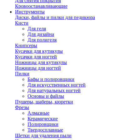
Для снятия покрытия
Кровоостанавливающие
Инструменты
Диски, файлы и пилки для педикюра
Кисти
Для геля
Для дизайна
Для полигеля
Книпсеры
Кусачки для кутикулы
Кусачки для ногтей
Ножницы для кутикулы
Ножницы для ногтей
Пилки
Бафы и полировщики
Для искусственных ногтей
Для натуральных ногтей
Основы и файлы
Пушеры, шаберы, кюретки
Фрезы
Алмазные
Керамические
Полировщики
Твердосплавные
Щетки для удаления пыли