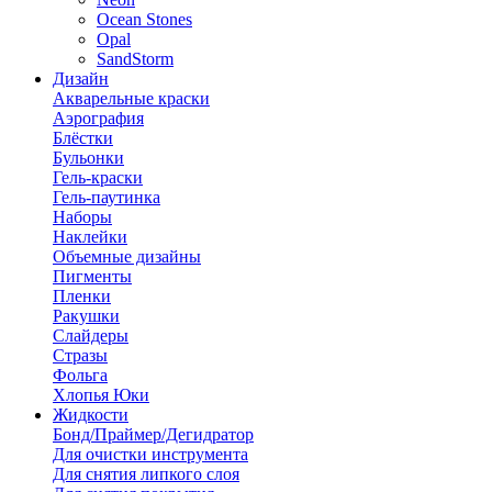
Ocean Stones
Opal
SandStorm
Дизайн
Акварельные краски
Аэрография
Блёстки
Бульонки
Гель-краски
Гель-паутинка
Наборы
Наклейки
Объемные дизайны
Пигменты
Пленки
Ракушки
Слайдеры
Стразы
Фольга
Хлопья Юки
Жидкости
Бонд/Праймер/Дегидратор
Для очистки инструмента
Для снятия липкого слоя