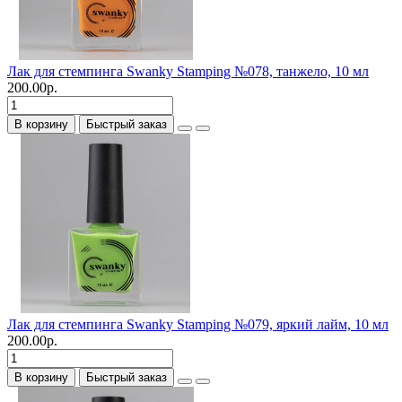
Лак для стемпинга Swanky Stamping №078, танжело, 10 мл
200.00р.
В корзину
Быстрый заказ
Лак для стемпинга Swanky Stamping №079, яркий лайм, 10 мл
200.00р.
В корзину
Быстрый заказ