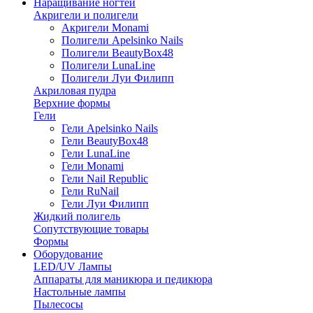
Наращивание ногтей
Акригели и полигели
Акригели Monami
Полигели Apelsinko Nails
Полигели BeautyBox48
Полигели LunaLine
Полигели Луи Филипп
Акриловая пудра
Верхние формы
Гели
Гели Apelsinko Nails
Гели BeautyBox48
Гели LunaLine
Гели Monami
Гели Nail Republic
Гели RuNail
Гели Луи Филипп
Жидкий полигель
Сопутствующие товары
Формы
Оборудование
LED/UV Лампы
Аппараты для маникюра и педикюра
Настольные лампы
Пылесосы