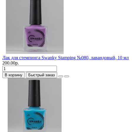
Лак для стемпинга Swanky Stamping №080, лавандовый, 10 мл
200.00р.
В корзину
Быстрый заказ