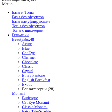
Меню
Базы и Топы
Базы без эффектов
Базы камуфлирующие
Топы без эффектов
Топы с шиммером
Гель-лаки
BeautyBox48
Azure
Blue
Cat Eye
Charmel
Chocolate
Classic
Crystal
Elite / Pantone
English Breakfast
Exotic
Все категории (28)
Monami
Burlesque
Cat Eye Monami
Classic Monami
Fairy Tale/Sparkle