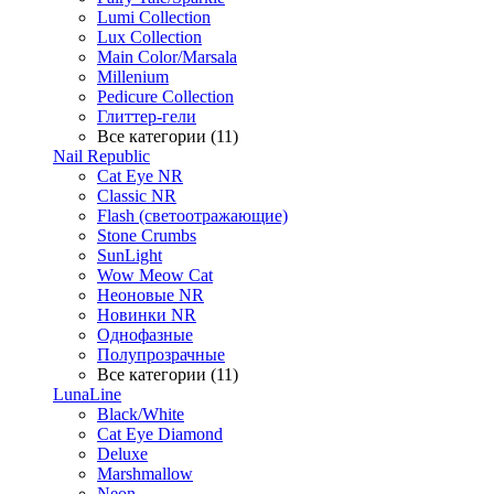
Lumi Collection
Lux Collection
Main Color/Marsala
Millenium
Pedicure Collection
Глиттер-гели
Все категории (11)
Nail Republic
Cat Eye NR
Classic NR
Flash (светоотражающие)
Stone Crumbs
SunLight
Wow Meow Cat
Неоновые NR
Новинки NR
Однофазные
Полупрозрачные
Все категории (11)
LunaLine
Black/White
Cat Eye Diamond
Deluxe
Marshmallow
Neon