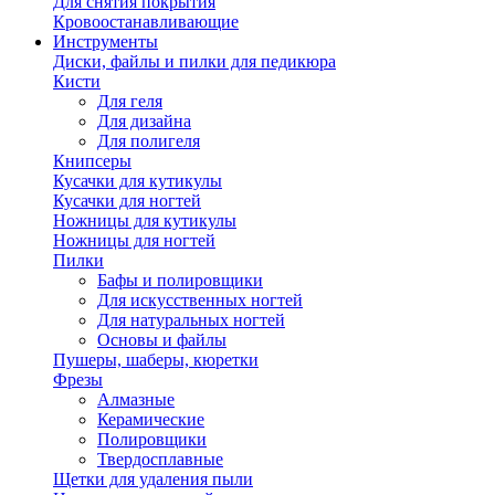
Для снятия покрытия
Кровоостанавливающие
Инструменты
Диски, файлы и пилки для педикюра
Кисти
Для геля
Для дизайна
Для полигеля
Книпсеры
Кусачки для кутикулы
Кусачки для ногтей
Ножницы для кутикулы
Ножницы для ногтей
Пилки
Бафы и полировщики
Для искусственных ногтей
Для натуральных ногтей
Основы и файлы
Пушеры, шаберы, кюретки
Фрезы
Алмазные
Керамические
Полировщики
Твердосплавные
Щетки для удаления пыли