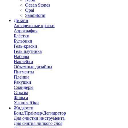
Ocean Stones
Opal
SandStorm
Дизайн
Акварельные краски
Аэрография
Блёстки
Бульонки
Гель-краски
Гель-паутинка
Наборы
Наклейки
Объемные дизайны
Пигменты
Пленки
Ракушки
Слайдеры
Стразы
Фольга
Хлопья Юки
Жидкости
Бонд/Праймер/Дегидратор
Для очистки инструмента
Для снятия липкого слоя