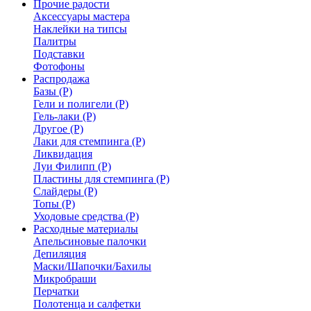
Прочие радости
Аксессуары мастера
Наклейки на типсы
Палитры
Подставки
Фотофоны
Распродажа
Базы (Р)
Гели и полигели (Р)
Гель-лаки (Р)
Другое (Р)
Лаки для стемпинга (Р)
Ликвидация
Луи Филипп (Р)
Пластины для стемпинга (Р)
Слайдеры (Р)
Топы (Р)
Уходовые средства (Р)
Расходные материалы
Апельсиновые палочки
Депиляция
Маски/Шапочки/Бахилы
Микробраши
Перчатки
Полотенца и салфетки