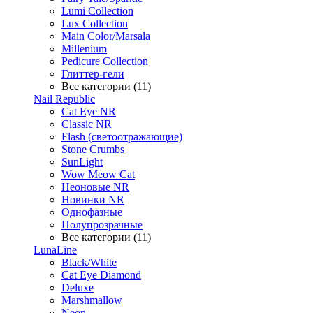
Lumi Collection
Lux Collection
Main Color/Marsala
Millenium
Pedicure Collection
Глиттер-гели
Все категории (11)
Nail Republic
Cat Eye NR
Classic NR
Flash (светоотражающие)
Stone Crumbs
SunLight
Wow Meow Cat
Неоновые NR
Новинки NR
Однофазные
Полупрозрачные
Все категории (11)
LunaLine
Black/White
Cat Eye Diamond
Deluxe
Marshmallow
Neon