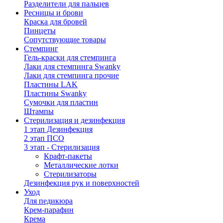
Разделители для пальцев
Ресницы и брови
Краска для бровей
Пинцеты
Сопутствующие товары
Стемпинг
Гель-краски для стемпинга
Лаки для стемпинга Swanky
Лаки для стемпинга прочие
Пластины LAK
Пластины Swanky
Сумочки для пластин
Штампы
Стерилизация и дезинфекция
1 этап Дезинфекция
2 этап ПСО
3 этап - Стерилизация
Крафт-пакеты
Металлические лотки
Стерилизаторы
Дезинфекция рук и поверхностей
Уход
Для педикюра
Крем-парафин
Крема