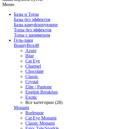
Меню
Базы и Топы
Базы без эффектов
Базы камуфлирующие
Топы без эффектов
Топы с шиммером
Гель-лаки
BeautyBox48
Azure
Blue
Cat Eye
Charmel
Chocolate
Classic
Crystal
Elite / Pantone
English Breakfast
Exotic
Все категории (28)
Monami
Burlesque
Cat Eye Monami
Classic Monami
Fairy Tale/Sparkle