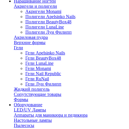
Наращивание ногтей
Акригели и полигели
Акригели Monami
Полигели Apelsinko Nails
Полигели BeautyBox48
Полигели LunaLine
Полигели Луи Филипп
Акриловая пудра
Верхние формы
Гели
Гели Apelsinko Nails
Гели BeautyBox48
Гели LunaLine
Гели Monami
Гели Nail Republic
Гели RuNail
Гели Луи Филипп
Жидкий полигель
Сопутствующие товары
Формы
Оборудование
LED/UV Лампы
Аппараты для маникюра и педикюра
Настольные лампы
Пылесосы