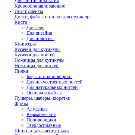
Для снятия покрытия
Кровоостанавливающие
Инструменты
Диски, файлы и пилки для педикюра
Кисти
Для геля
Для дизайна
Для полигеля
Книпсеры
Кусачки для кутикулы
Кусачки для ногтей
Ножницы для кутикулы
Ножницы для ногтей
Пилки
Бафы и полировщики
Для искусственных ногтей
Для натуральных ногтей
Основы и файлы
Пушеры, шаберы, кюретки
Фрезы
Алмазные
Керамические
Полировщики
Твердосплавные
Щетки для удаления пыли