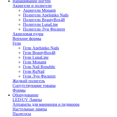
Наращивание ногтей
Акригели и полигели
Акригели Monami
Полигели Apelsinko Nails
Полигели BeautyBox48
Полигели LunaLine
Полигели Луи Филипп
Акриловая пудра
Верхние формы
Гели
Гели Apelsinko Nails
Гели BeautyBox48
Гели LunaLine
Гели Monami
Гели Nail Republic
Гели RuNail
Гели Луи Филипп
Жидкий полигель
Сопутствующие товары
Формы
Оборудование
LED/UV Лампы
Аппараты для маникюра и педикюра
Настольные лампы
Пылесосы