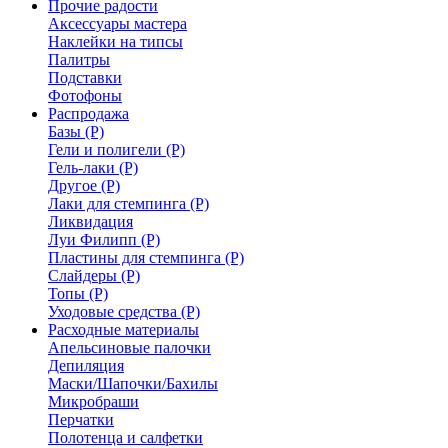
Прочие радости
Аксессуары мастера
Наклейки на типсы
Палитры
Подставки
Фотофоны
Распродажа
Базы (Р)
Гели и полигели (Р)
Гель-лаки (Р)
Другое (Р)
Лаки для стемпинга (Р)
Ликвидация
Луи Филипп (Р)
Пластины для стемпинга (Р)
Слайдеры (Р)
Топы (Р)
Уходовые средства (Р)
Расходные материалы
Апельсиновые палочки
Депиляция
Маски/Шапочки/Бахилы
Микробраши
Перчатки
Полотенца и салфетки