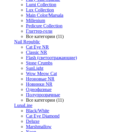
Lumi Collection
Lux Collection
Main Color/Marsala
Millenium
Pedicure Collection
Глиттер-гели
Все категории (11)
Nail Republic
Cat Eye NR
Classic NR
Flash (светоотражающие)
Stone Crumbs
SunLight
Wow Meow Cat
Неоновые NR
Новинки NR
Однофазные
Полупрозрачные
Все категории (11)
LunaLine
Black/White
Cat Eye Diamond
Deluxe
Marshmallow
Neon