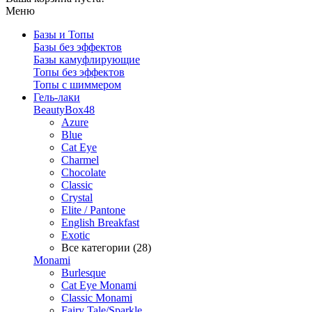
Меню
Базы и Топы
Базы без эффектов
Базы камуфлирующие
Топы без эффектов
Топы с шиммером
Гель-лаки
BeautyBox48
Azure
Blue
Cat Eye
Charmel
Chocolate
Classic
Crystal
Elite / Pantone
English Breakfast
Exotic
Все категории (28)
Monami
Burlesque
Cat Eye Monami
Classic Monami
Fairy Tale/Sparkle