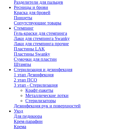
Разделители для пальцев
Ресницы и брови
Краска для бровей
Пинцеты
Сопутствующие товары
Стемпинг
Гель-краски для стемпинга
Лаки для стемпинга Swanky
Лаки для стемпинга прочие
Пластины LAK
Пластины Swanky
Сумочки для пластин
Штампы
Стерилизация и дезинфекция
1 этап Дезинфекция
2 этап ПСО
3 этап - Стерилизация
Крафт-пакеты
Металлические лотки
Стерилизаторы
Дезинфекция рук и поверхностей
Уход
Для педикюра
Крем-парафин
Крема