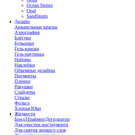
Ocean Stones
Opal
SandStorm
Дизайн
Акварельные краски
Аэрография
Блёстки
Бульонки
Гель-краски
Гель-паутинка
Наборы
Наклейки
Объемные дизайны
Пигменты
Пленки
Ракушки
Слайдеры
Стразы
Фольга
Хлопья Юки
Жидкости
Бонд/Праймер/Дегидратор
Для очистки инструмента
Для снятия липкого слоя