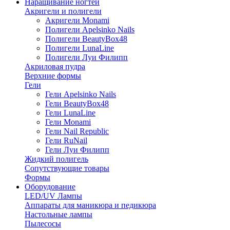
Наращивание ногтей
Акригели и полигели
Акригели Monami
Полигели Apelsinko Nails
Полигели BeautyBox48
Полигели LunaLine
Полигели Луи Филипп
Акриловая пудра
Верхние формы
Гели
Гели Apelsinko Nails
Гели BeautyBox48
Гели LunaLine
Гели Monami
Гели Nail Republic
Гели RuNail
Гели Луи Филипп
Жидкий полигель
Сопутствующие товары
Формы
Оборудование
LED/UV Лампы
Аппараты для маникюра и педикюра
Настольные лампы
Пылесосы