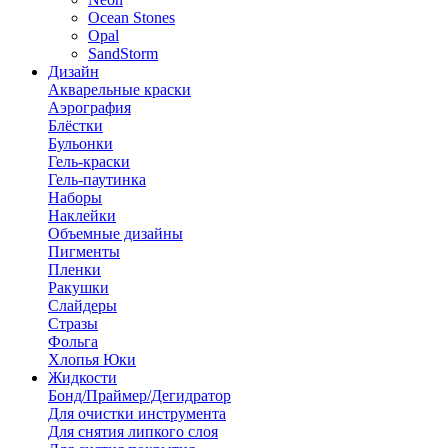
Ocean Stones
Opal
SandStorm
Дизайн
Акварельные краски
Аэрография
Блёстки
Бульонки
Гель-краски
Гель-паутинка
Наборы
Наклейки
Объемные дизайны
Пигменты
Пленки
Ракушки
Слайдеры
Стразы
Фольга
Хлопья Юки
Жидкости
Бонд/Праймер/Дегидратор
Для очистки инструмента
Для снятия липкого слоя