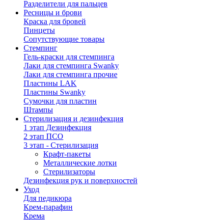
Разделители для пальцев
Ресницы и брови
Краска для бровей
Пинцеты
Сопутствующие товары
Стемпинг
Гель-краски для стемпинга
Лаки для стемпинга Swanky
Лаки для стемпинга прочие
Пластины LAK
Пластины Swanky
Сумочки для пластин
Штампы
Стерилизация и дезинфекция
1 этап Дезинфекция
2 этап ПСО
3 этап - Стерилизация
Крафт-пакеты
Металлические лотки
Стерилизаторы
Дезинфекция рук и поверхностей
Уход
Для педикюра
Крем-парафин
Крема