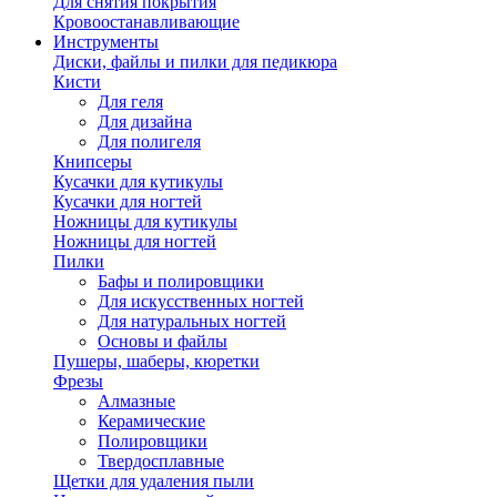
Для снятия покрытия
Кровоостанавливающие
Инструменты
Диски, файлы и пилки для педикюра
Кисти
Для геля
Для дизайна
Для полигеля
Книпсеры
Кусачки для кутикулы
Кусачки для ногтей
Ножницы для кутикулы
Ножницы для ногтей
Пилки
Бафы и полировщики
Для искусственных ногтей
Для натуральных ногтей
Основы и файлы
Пушеры, шаберы, кюретки
Фрезы
Алмазные
Керамические
Полировщики
Твердосплавные
Щетки для удаления пыли