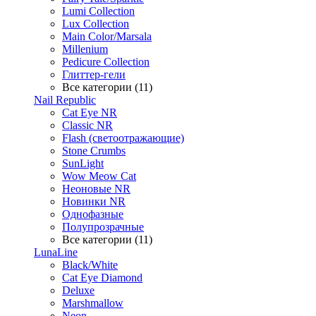
Lumi Collection
Lux Collection
Main Color/Marsala
Millenium
Pedicure Collection
Глиттер-гели
Все категории (11)
Nail Republic
Cat Eye NR
Classic NR
Flash (светоотражающие)
Stone Crumbs
SunLight
Wow Meow Cat
Неоновые NR
Новинки NR
Однофазные
Полупрозрачные
Все категории (11)
LunaLine
Black/White
Cat Eye Diamond
Deluxe
Marshmallow
Neon