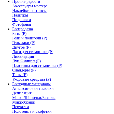
Прочие радости
Аксессуары мастера
Наклейки на типсы
Палитры
Подставки
Фотофоны
Распродажа
Базы (Р)
Гели и полигели (Р)
Гель-лаки (Р)
Другое (Р)
Лаки для стемпинга (Р)
Ликвидация
Луи Филипп (Р)
Пластины для стемпинга (Р)
Слайдеры (Р)
Топы (Р)
Уходовые средства (Р)
Расходные материалы
Апельсиновые палочки
Депиляция
Маски/Шапочки/Бахилы
Микробраши
Перчатки
Полотенца и салфетки