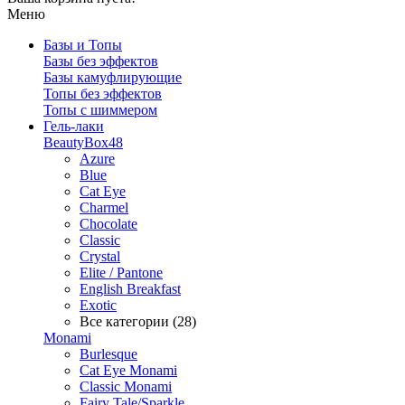
Меню
Базы и Топы
Базы без эффектов
Базы камуфлирующие
Топы без эффектов
Топы с шиммером
Гель-лаки
BeautyBox48
Azure
Blue
Cat Eye
Charmel
Chocolate
Classic
Crystal
Elite / Pantone
English Breakfast
Exotic
Все категории (28)
Monami
Burlesque
Cat Eye Monami
Classic Monami
Fairy Tale/Sparkle