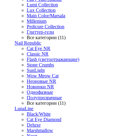
Lumi Collection
Lux Collection
Main Color/Marsala
Millenium
Pedicure Collection
Глиттер-гели
Все категории (11)
Nail Republic
Cat Eye NR
Classic NR
Flash (светоотражающие)
Stone Crumbs
SunLight
Wow Meow Cat
Неоновые NR
Новинки NR
Однофазные
Полупрозрачные
Все категории (11)
LunaLine
Black/White
Cat Eye Diamond
Deluxe
Marshmallow
Neon