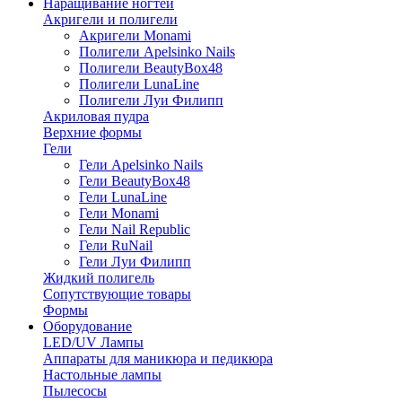
Наращивание ногтей
Акригели и полигели
Акригели Monami
Полигели Apelsinko Nails
Полигели BeautyBox48
Полигели LunaLine
Полигели Луи Филипп
Акриловая пудра
Верхние формы
Гели
Гели Apelsinko Nails
Гели BeautyBox48
Гели LunaLine
Гели Monami
Гели Nail Republic
Гели RuNail
Гели Луи Филипп
Жидкий полигель
Сопутствующие товары
Формы
Оборудование
LED/UV Лампы
Аппараты для маникюра и педикюра
Настольные лампы
Пылесосы