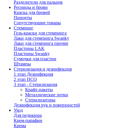
Разделители для пальцев
Ресницы и брови
Краска для бровей
Пинцеты
Сопутствующие товары
Стемпинг
Гель-краски для стемпинга
Лаки для стемпинга Swanky
Лаки для стемпинга прочие
Пластины LAK
Пластины Swanky
Сумочки для пластин
Штампы
Стерилизация и дезинфекция
1 этап Дезинфекция
2 этап ПСО
3 этап - Стерилизация
Крафт-пакеты
Металлические лотки
Стерилизаторы
Дезинфекция рук и поверхностей
Уход
Для педикюра
Крем-парафин
Крема