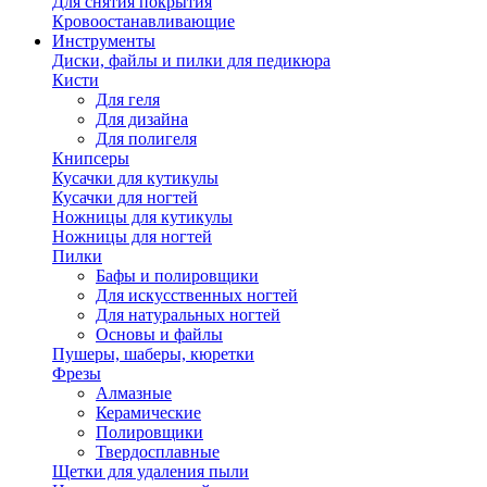
Для снятия покрытия
Кровоостанавливающие
Инструменты
Диски, файлы и пилки для педикюра
Кисти
Для геля
Для дизайна
Для полигеля
Книпсеры
Кусачки для кутикулы
Кусачки для ногтей
Ножницы для кутикулы
Ножницы для ногтей
Пилки
Бафы и полировщики
Для искусственных ногтей
Для натуральных ногтей
Основы и файлы
Пушеры, шаберы, кюретки
Фрезы
Алмазные
Керамические
Полировщики
Твердосплавные
Щетки для удаления пыли