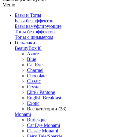
Меню
Базы и Топы
Базы без эффектов
Базы камуфлирующие
Топы без эффектов
Топы с шиммером
Гель-лаки
BeautyBox48
Azure
Blue
Cat Eye
Charmel
Chocolate
Classic
Crystal
Elite / Pantone
English Breakfast
Exotic
Все категории (28)
Monami
Burlesque
Cat Eye Monami
Classic Monami
Fairy Tale/Sparkle