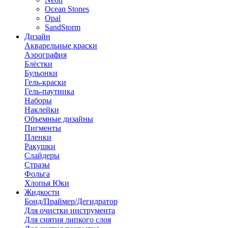
Ocean Stones
Opal
SandStorm
Дизайн
Акварельные краски
Аэрография
Блёстки
Бульонки
Гель-краски
Гель-паутинка
Наборы
Наклейки
Объемные дизайны
Пигменты
Пленки
Ракушки
Слайдеры
Стразы
Фольга
Хлопья Юки
Жидкости
Бонд/Праймер/Дегидратор
Для очистки инструмента
Для снятия липкого слоя