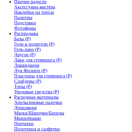
Прочие радости
Аксессуары мастера
Наклейки на типсы
Палитры
Подставки
Фотофоны
Распродажа
Базы (Р)
Гели и полигели (Р)
Гель-лаки (Р)
Другое (Р)
Лаки для стемпинга (Р)
Ликвидация
Луи Филипп (Р)
Пластины для стемпинга (Р)
Слайдеры (Р)
Топы (Р)
Уходовые средства (Р)
Расходные материалы
Апельсиновые палочки
Депиляция
Маски/Шапочки/Бахилы
Микробраши
Перчатки
Полотенца и салфетки