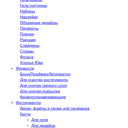
Гель-паутинка
Наборы
Наклейки
Объемные дизайны
Пигменты
Пленки
Ракушки
Слайдеры
Стразы
Фольга
Хлопья Юки
Жидкости
Бонд/Праймер/Дегидратор
Для очистки инструмента
Для снятия липкого слоя
Для снятия покрытия
Кровоостанавливающие
Инструменты
Диски, файлы и пилки для педикюра
Кисти
Для геля
Для дизайна