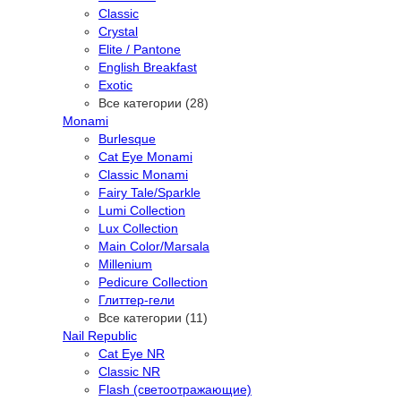
Classic
Crystal
Elite / Pantone
English Breakfast
Exotic
Все категории (28)
Monami
Burlesque
Cat Eye Monami
Classic Monami
Fairy Tale/Sparkle
Lumi Collection
Lux Collection
Main Color/Marsala
Millenium
Pedicure Collection
Глиттер-гели
Все категории (11)
Nail Republic
Cat Eye NR
Classic NR
Flash (светоотражающие)