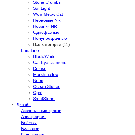
Stone Crumbs
SunLight
Wow Meow Cat
Неоновые NR
Новинки NR
Однофазные
Полупрозрачные
Все категории (11)
LunaLine
Black/White
Cat Eye Diamond
Deluxe
Marshmallow
Neon
Ocean Stones
Opal
SandStorm
Дизайн
Акварельные краски
Аэрография
Блёстки
Бульонки
Гель-краски