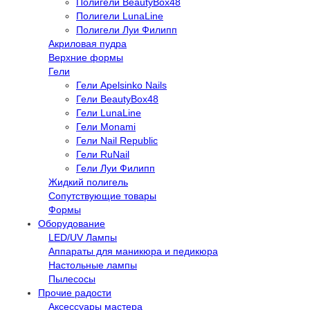
Полигели BeautyBox48
Полигели LunaLine
Полигели Луи Филипп
Акриловая пудра
Верхние формы
Гели
Гели Apelsinko Nails
Гели BeautyBox48
Гели LunaLine
Гели Monami
Гели Nail Republic
Гели RuNail
Гели Луи Филипп
Жидкий полигель
Сопутствующие товары
Формы
Оборудование
LED/UV Лампы
Аппараты для маникюра и педикюра
Настольные лампы
Пылесосы
Прочие радости
Аксессуары мастера