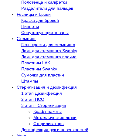
Полотенца и салфетки
Разделители для пальцев
Ресницы и брови
Краска для бровей
Пинцеты
Сопутствующие товары
Стемпинг
Гель-краски для стемпинга
Лаки для стемпинга Swanky
Лаки для стемпинга прочие
Пластины LAK
Пластины Swanky
Сумочки для пластин
Штампы
Стерилизация и дезинфекция
1 этап Дезинфекция
2 этап ПСО
3 этап - Стерилизация
Крафт-пакеты
Металлические лотки
Стерилизаторы
Дезинфекция рук и поверхностей
Уход