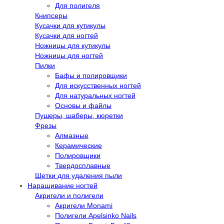
Для полигеля
Книпсеры
Кусачки для кутикулы
Кусачки для ногтей
Ножницы для кутикулы
Ножницы для ногтей
Пилки
Бафы и полировщики
Для искусственных ногтей
Для натуральных ногтей
Основы и файлы
Пушеры, шаберы, кюретки
Фрезы
Алмазные
Керамические
Полировщики
Твердосплавные
Щетки для удаления пыли
Наращивание ногтей
Акригели и полигели
Акригели Monami
Полигели Apelsinko Nails