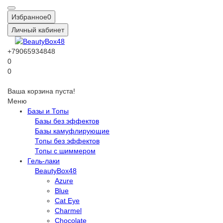
Избранное
0
Личный кабинет
+79065934848
0
0
Ваша корзина пуста!
Меню
Базы и Топы
Базы без эффектов
Базы камуфлирующие
Топы без эффектов
Топы с шиммером
Гель-лаки
BeautyBox48
Azure
Blue
Cat Eye
Charmel
Chocolate