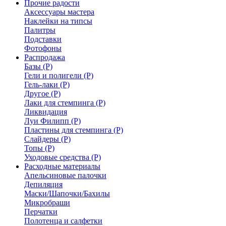
Прочие радости
Аксессуары мастера
Наклейки на типсы
Палитры
Подставки
Фотофоны
Распродажа
Базы (Р)
Гели и полигели (Р)
Гель-лаки (Р)
Другое (Р)
Лаки для стемпинга (Р)
Ликвидация
Луи Филипп (Р)
Пластины для стемпинга (Р)
Слайдеры (Р)
Топы (Р)
Уходовые средства (Р)
Расходные материалы
Апельсиновые палочки
Депиляция
Маски/Шапочки/Бахилы
Микробраши
Перчатки
Полотенца и салфетки