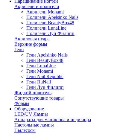
Наращивание ногтей
Акригели и полигели
Акригели Monami
Полигели Apelsinko Nails
Полигели BeautyBox48
Полигели LunaLine
Полигели Луи Филипп
Акриловая пудра
Верхние формы
Гели
Гели Apelsinko Nails
Гели BeautyBox48
Гели LunaLine
Гели Monami
Гели Nail Republic
Гели RuNail
Гели Луи Филипп
Жидкий полигель
Сопутствующие товары
Формы
Оборудование
LED/UV Лампы
Аппараты для маникюра и педикюра
Настольные лампы
Пылесосы