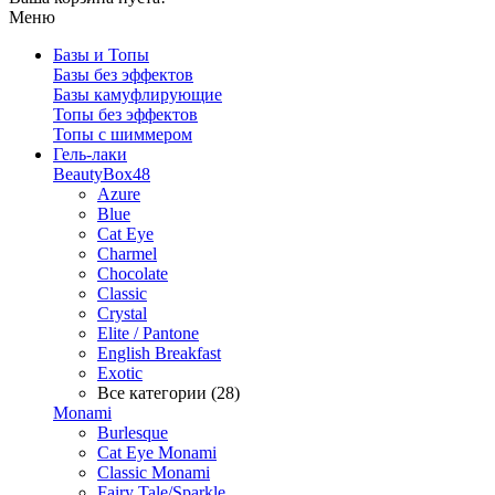
Меню
Базы и Топы
Базы без эффектов
Базы камуфлирующие
Топы без эффектов
Топы с шиммером
Гель-лаки
BeautyBox48
Azure
Blue
Cat Eye
Charmel
Chocolate
Classic
Crystal
Elite / Pantone
English Breakfast
Exotic
Все категории (28)
Monami
Burlesque
Cat Eye Monami
Classic Monami
Fairy Tale/Sparkle