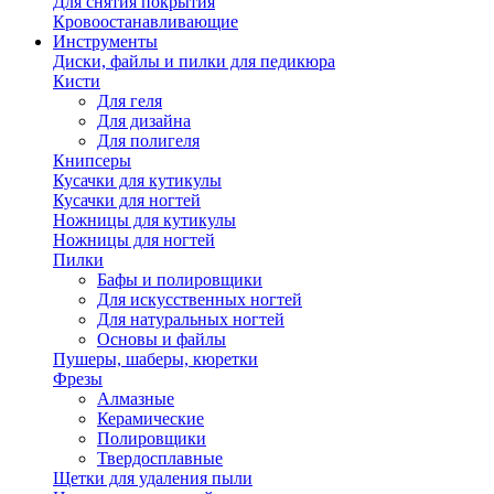
Для снятия покрытия
Кровоостанавливающие
Инструменты
Диски, файлы и пилки для педикюра
Кисти
Для геля
Для дизайна
Для полигеля
Книпсеры
Кусачки для кутикулы
Кусачки для ногтей
Ножницы для кутикулы
Ножницы для ногтей
Пилки
Бафы и полировщики
Для искусственных ногтей
Для натуральных ногтей
Основы и файлы
Пушеры, шаберы, кюретки
Фрезы
Алмазные
Керамические
Полировщики
Твердосплавные
Щетки для удаления пыли