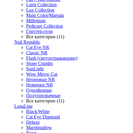
Lumi Collection
Lux Collection
Main Color/Marsala
Millenium
Pedicure Collection
Глиттер-гели
Все категории (11)
Nail Republic
Cat Eye NR
Classic NR
Flash (светоотражающие)
Stone Crumbs
SunLight
Wow Meow Cat
Неоновые NR
Новинки NR
Однофазные
Полупрозрачные
Все категории (11)
LunaLine
Black/White
Cat Eye Diamond
Deluxe
Marshmallow
Neon