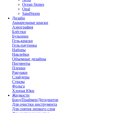
Ocean Stones
Opal
SandStorm
Дизайн
Акварельные краски
Аэрография
Блёстки
Бульонки
Гель-краски
Гель-паутинка
Наборы
Наклейки
Объемные дизайны
Пигменты
Пленки
Ракушки
Слайдеры
Стразы
Фольга
Хлопья Юки
Жидкости
Бонд/Праймер/Дегидратор
Для очистки инструмента
Для снятия липкого слоя