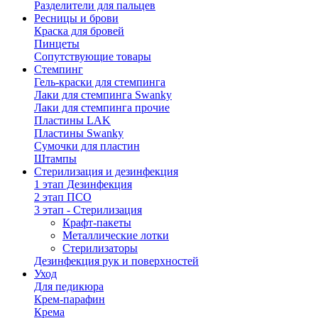
Разделители для пальцев
Ресницы и брови
Краска для бровей
Пинцеты
Сопутствующие товары
Стемпинг
Гель-краски для стемпинга
Лаки для стемпинга Swanky
Лаки для стемпинга прочие
Пластины LAK
Пластины Swanky
Сумочки для пластин
Штампы
Стерилизация и дезинфекция
1 этап Дезинфекция
2 этап ПСО
3 этап - Стерилизация
Крафт-пакеты
Металлические лотки
Стерилизаторы
Дезинфекция рук и поверхностей
Уход
Для педикюра
Крем-парафин
Крема