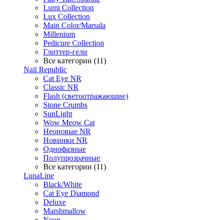
Lumi Collection
Lux Collection
Main Color/Marsala
Millenium
Pedicure Collection
Глиттер-гели
Все категории (11)
Nail Republic
Cat Eye NR
Classic NR
Flash (светоотражающие)
Stone Crumbs
SunLight
Wow Meow Cat
Неоновые NR
Новинки NR
Однофазные
Полупрозрачные
Все категории (11)
LunaLine
Black/White
Cat Eye Diamond
Deluxe
Marshmallow
Neon