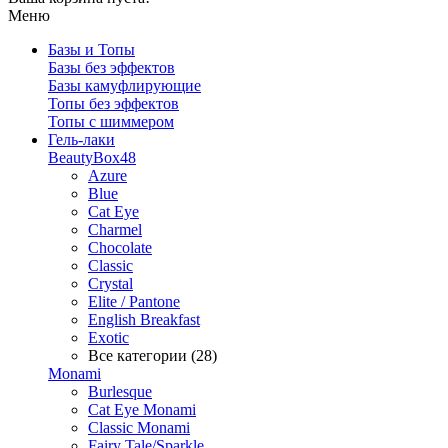
Меню
Базы и Топы
Базы без эффектов
Базы камуфлирующие
Топы без эффектов
Топы с шиммером
Гель-лаки
BeautyBox48
Azure
Blue
Cat Eye
Charmel
Chocolate
Classic
Crystal
Elite / Pantone
English Breakfast
Exotic
Все категории (28)
Monami
Burlesque
Cat Eye Monami
Classic Monami
Fairy Tale/Sparkle