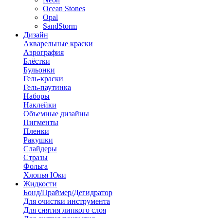
Ocean Stones
Opal
SandStorm
Дизайн
Акварельные краски
Аэрография
Блёстки
Бульонки
Гель-краски
Гель-паутинка
Наборы
Наклейки
Объемные дизайны
Пигменты
Пленки
Ракушки
Слайдеры
Стразы
Фольга
Хлопья Юки
Жидкости
Бонд/Праймер/Дегидратор
Для очистки инструмента
Для снятия липкого слоя