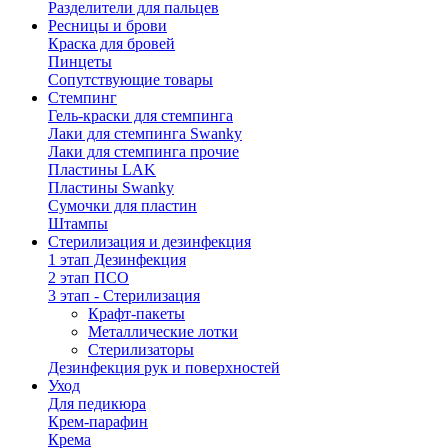
Разделители для пальцев
Ресницы и брови
Краска для бровей
Пинцеты
Сопутствующие товары
Стемпинг
Гель-краски для стемпинга
Лаки для стемпинга Swanky
Лаки для стемпинга прочие
Пластины LAK
Пластины Swanky
Сумочки для пластин
Штампы
Стерилизация и дезинфекция
1 этап Дезинфекция
2 этап ПСО
3 этап - Стерилизация
Крафт-пакеты
Металлические лотки
Стерилизаторы
Дезинфекция рук и поверхностей
Уход
Для педикюра
Крем-парафин
Крема