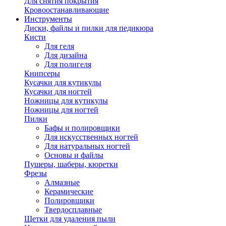
Для снятия покрытия
Кровоостанавливающие
Инструменты
Диски, файлы и пилки для педикюра
Кисти
Для геля
Для дизайна
Для полигеля
Книпсеры
Кусачки для кутикулы
Кусачки для ногтей
Ножницы для кутикулы
Ножницы для ногтей
Пилки
Бафы и полировщики
Для искусственных ногтей
Для натуральных ногтей
Основы и файлы
Пушеры, шаберы, кюретки
Фрезы
Алмазные
Керамические
Полировщики
Твердосплавные
Щетки для удаления пыли