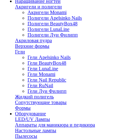
Наращивание ногтей
Акригели и полигели
Акригели Monami
Полигели Apelsinko Nails
Полигели BeautyBox48
Полигели LunaLine
Полигели Луи Филипп
Акриловая пудра
Верхние формы
Гели
Гели Apelsinko Nails
Гели BeautyBox48
Гели LunaLine
Гели Monami
Гели Nail Republic
Гели RuNail
Гели Луи Филипп
Жидкий полигель
Сопутствующие товары
Формы
Оборудование
LED/UV Лампы
Аппараты для маникюра и педикюра
Настольные лампы
Пылесосы