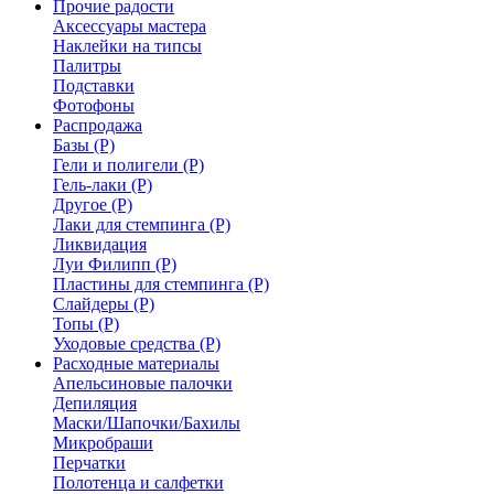
Прочие радости
Аксессуары мастера
Наклейки на типсы
Палитры
Подставки
Фотофоны
Распродажа
Базы (Р)
Гели и полигели (Р)
Гель-лаки (Р)
Другое (Р)
Лаки для стемпинга (Р)
Ликвидация
Луи Филипп (Р)
Пластины для стемпинга (Р)
Слайдеры (Р)
Топы (Р)
Уходовые средства (Р)
Расходные материалы
Апельсиновые палочки
Депиляция
Маски/Шапочки/Бахилы
Микробраши
Перчатки
Полотенца и салфетки