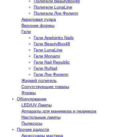
Полигели BeautyBox48
Полигели LunaLine
Полигели Луи Филипп
Акриловая пудра
Верхние формы
Гели
Гели Apelsinko Nails
Гели BeautyBox48
Гели LunaLine
Гели Monami
Гели Nail Republic
Гели RuNail
Гели Луи Филипп
Жидкий полигель
Сопутствующие товары
Формы
Оборудование
LED/UV Лампы
Аппараты для маникюра и педикюра
Настольные лампы
Пылесосы
Прочие радости
Аксессуары мастера