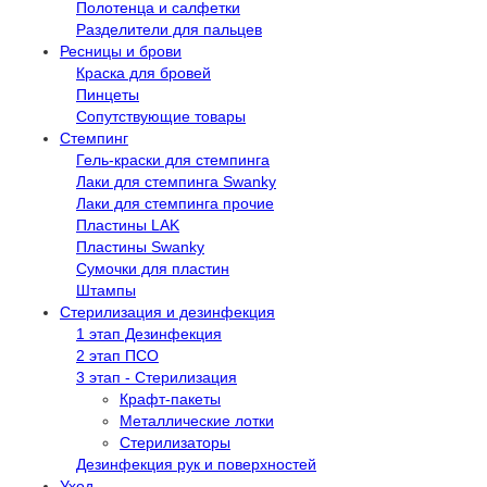
Полотенца и салфетки
Разделители для пальцев
Ресницы и брови
Краска для бровей
Пинцеты
Сопутствующие товары
Стемпинг
Гель-краски для стемпинга
Лаки для стемпинга Swanky
Лаки для стемпинга прочие
Пластины LAK
Пластины Swanky
Сумочки для пластин
Штампы
Стерилизация и дезинфекция
1 этап Дезинфекция
2 этап ПСО
3 этап - Стерилизация
Крафт-пакеты
Металлические лотки
Стерилизаторы
Дезинфекция рук и поверхностей
Уход