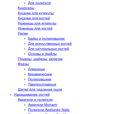
Для полигеля
Книпсеры
Кусачки для кутикулы
Кусачки для ногтей
Ножницы для кутикулы
Ножницы для ногтей
Пилки
Бафы и полировщики
Для искусственных ногтей
Для натуральных ногтей
Основы и файлы
Пушеры, шаберы, кюретки
Фрезы
Алмазные
Керамические
Полировщики
Твердосплавные
Щетки для удаления пыли
Наращивание ногтей
Акригели и полигели
Акригели Monami
Полигели Apelsinko Nails