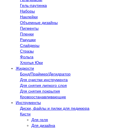
Гель-паутинка
Наборы
Наклейки
Объемные дизайны
Пигменты
Пленки
Ракушки
Слайдеры
Стразы
Фольга
Хлопья Юки
Жидкости
Бонд/Праймер/Дегидратор
Для очистки инструмента
Для снятия липкого слоя
Для снятия покрытия
Кровоостанавливающие
Инструменты
Диски, файлы и пилки для педикюра
Кисти
Для геля
Для дизайна