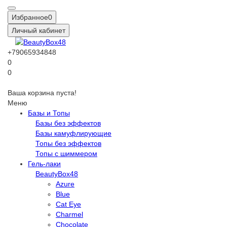
Избранное
0
Личный кабинет
+79065934848
0
0
Ваша корзина пуста!
Меню
Базы и Топы
Базы без эффектов
Базы камуфлирующие
Топы без эффектов
Топы с шиммером
Гель-лаки
BeautyBox48
Azure
Blue
Cat Eye
Charmel
Chocolate