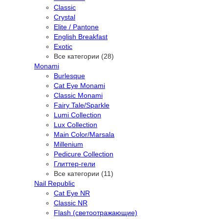
Classic
Crystal
Elite / Pantone
English Breakfast
Exotic
Все категории (28)
Monami
Burlesque
Cat Eye Monami
Classic Monami
Fairy Tale/Sparkle
Lumi Collection
Lux Collection
Main Color/Marsala
Millenium
Pedicure Collection
Глиттер-гели
Все категории (11)
Nail Republic
Cat Eye NR
Classic NR
Flash (светоотражающие)