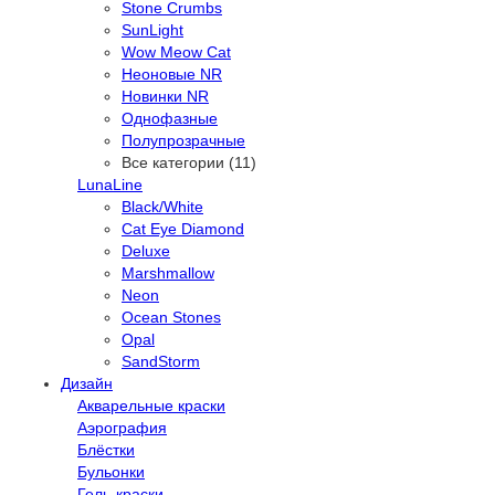
Stone Crumbs
SunLight
Wow Meow Cat
Неоновые NR
Новинки NR
Однофазные
Полупрозрачные
Все категории (11)
LunaLine
Black/White
Cat Eye Diamond
Deluxe
Marshmallow
Neon
Ocean Stones
Opal
SandStorm
Дизайн
Акварельные краски
Аэрография
Блёстки
Бульонки
Гель-краски