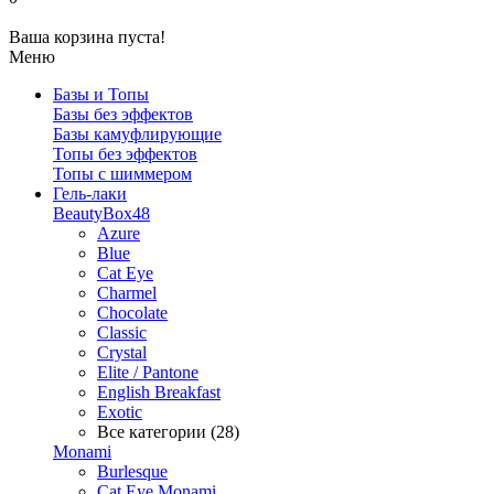
Ваша корзина пуста!
Меню
Базы и Топы
Базы без эффектов
Базы камуфлирующие
Топы без эффектов
Топы с шиммером
Гель-лаки
BeautyBox48
Azure
Blue
Cat Eye
Charmel
Chocolate
Classic
Crystal
Elite / Pantone
English Breakfast
Exotic
Все категории (28)
Monami
Burlesque
Cat Eye Monami