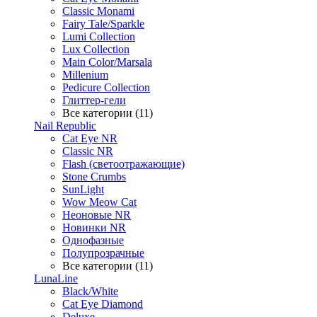
Classic Monami
Fairy Tale/Sparkle
Lumi Collection
Lux Collection
Main Color/Marsala
Millenium
Pedicure Collection
Глиттер-гели
Все категории (11)
Nail Republic
Cat Eye NR
Classic NR
Flash (светоотражающие)
Stone Crumbs
SunLight
Wow Meow Cat
Неоновые NR
Новинки NR
Однофазные
Полупрозрачные
Все категории (11)
LunaLine
Black/White
Cat Eye Diamond
Deluxe