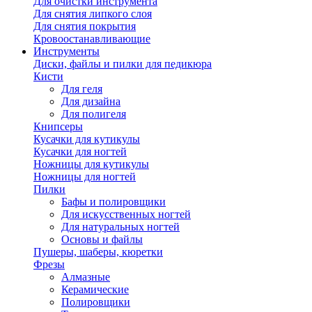
Для очистки инструмента
Для снятия липкого слоя
Для снятия покрытия
Кровоостанавливающие
Инструменты
Диски, файлы и пилки для педикюра
Кисти
Для геля
Для дизайна
Для полигеля
Книпсеры
Кусачки для кутикулы
Кусачки для ногтей
Ножницы для кутикулы
Ножницы для ногтей
Пилки
Бафы и полировщики
Для искусственных ногтей
Для натуральных ногтей
Основы и файлы
Пушеры, шаберы, кюретки
Фрезы
Алмазные
Керамические
Полировщики