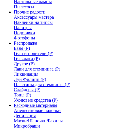
Настольные лампы
Пылесосы
Прочие радости
Аксессуары мастера
Наклейки на типсы
Палитры
Подставки
Фотофоны
Распродажа
Базы (Р)
Гели и полигели (Р)
Гель-лаки (Р)
Другое (Р)
Лаки для стемпинга (Р)
Ликвидация
Луи Филипп (Р)
Пластины для стемпинга (Р)
Слайдеры (Р)
Топы (Р)
Уходовые средства (Р)
Расходные материалы
Апельсиновые палочки
Депиляция
Маски/Шапочки/Бахилы
Микробраши