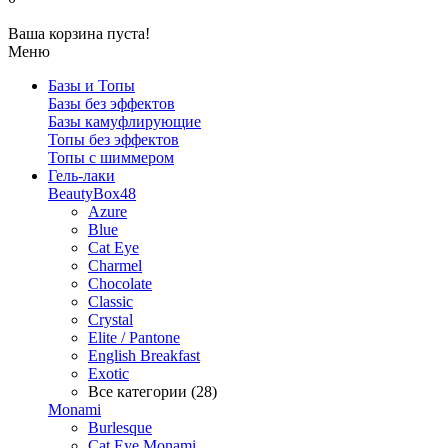
Ваша корзина пуста!
Меню
Базы и Топы
Базы без эффектов
Базы камуфлирующие
Топы без эффектов
Топы с шиммером
Гель-лаки
BeautyBox48
Azure
Blue
Cat Eye
Charmel
Chocolate
Classic
Crystal
Elite / Pantone
English Breakfast
Exotic
Все категории (28)
Monami
Burlesque
Cat Eye Monami