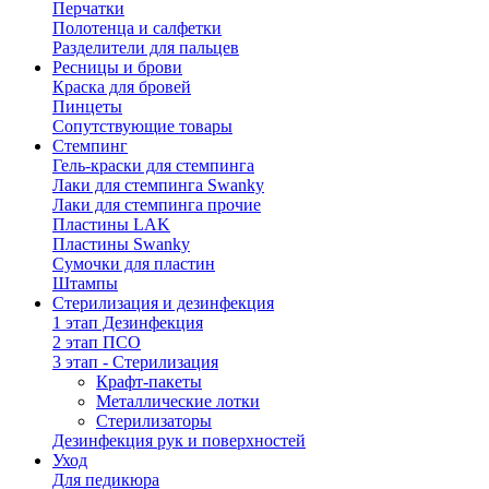
Перчатки
Полотенца и салфетки
Разделители для пальцев
Ресницы и брови
Краска для бровей
Пинцеты
Сопутствующие товары
Стемпинг
Гель-краски для стемпинга
Лаки для стемпинга Swanky
Лаки для стемпинга прочие
Пластины LAK
Пластины Swanky
Сумочки для пластин
Штампы
Стерилизация и дезинфекция
1 этап Дезинфекция
2 этап ПСО
3 этап - Стерилизация
Крафт-пакеты
Металлические лотки
Стерилизаторы
Дезинфекция рук и поверхностей
Уход
Для педикюра