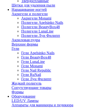
Твердосплавные
Щетки для удаления пыли
Наращивание ногтей
Акригели и полигели
Акригели Monami
Полигели Apelsinko Nails
Полигели BeautyBox48
Полигели LunaLine
Полигели Луи Филипп
Акриловая пудра
Верхние формы
Гели
Гели Apelsinko Nails
Гели BeautyBox48
Гели LunaLine
Гели Monami
Гели Nail Republic
Гели RuNail
Гели Луи Филипп
Жидкий полигель
Сопутствующие товары
Формы
Оборудование
LED/UV Лампы
Аппараты для маникюра и педикюра