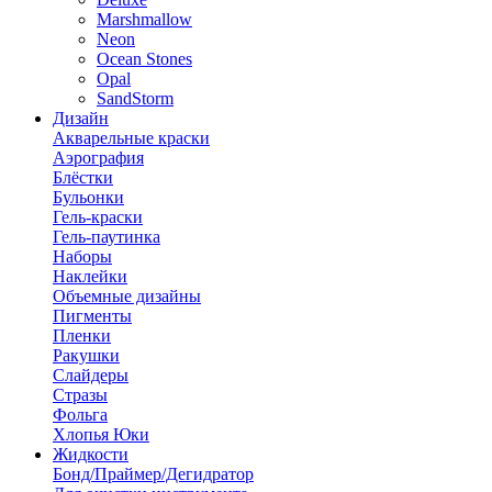
Marshmallow
Neon
Ocean Stones
Opal
SandStorm
Дизайн
Акварельные краски
Аэрография
Блёстки
Бульонки
Гель-краски
Гель-паутинка
Наборы
Наклейки
Объемные дизайны
Пигменты
Пленки
Ракушки
Слайдеры
Стразы
Фольга
Хлопья Юки
Жидкости
Бонд/Праймер/Дегидратор