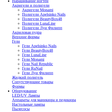
Наращивание ногтей
Акригели и полигели
Акригели Monami
Полигели Apelsinko Nails
Полигели BeautyBox48
Полигели LunaLine
Полигели Луи Филипп
Акриловая пудра
Верхние формы
Гели
Гели Apelsinko Nails
Гели BeautyBox48
Гели LunaLine
Гели Monami
Гели Nail Republic
Гели RuNail
Гели Луи Филипп
Жидкий полигель
Сопутствующие товары
Формы
Оборудование
LED/UV Лампы
Аппараты для маникюра и педикюра
Настольные лампы
Пылесосы