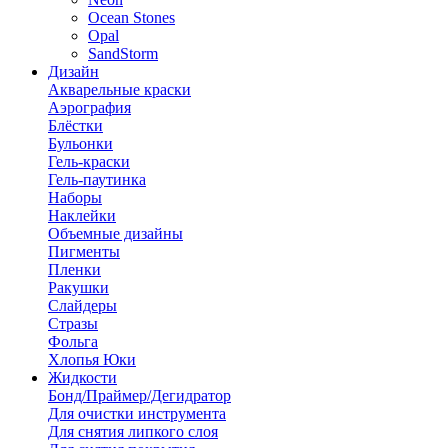
Ocean Stones
Opal
SandStorm
Дизайн
Акварельные краски
Аэрография
Блёстки
Бульонки
Гель-краски
Гель-паутинка
Наборы
Наклейки
Объемные дизайны
Пигменты
Пленки
Ракушки
Слайдеры
Стразы
Фольга
Хлопья Юки
Жидкости
Бонд/Праймер/Дегидратор
Для очистки инструмента
Для снятия липкого слоя