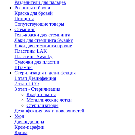
Разделители для пальцев
Ресницы и брови
Краска для бровей
Пинцеты
Сопутствующие товары
Стемпинг
Гель-краски для стемпинга
Лаки для стемпинга Swanky
Лаки для стемпинга прочие
Пластины LAK
Пластины Swanky
Сумочки для пластин
Штампы
Стерилизация и дезинфекция
1 этап Дезинфекция
2 этап ПСО
3 этап - Стерилизация
Крафт-пакеты
Металлические лотки
Стерилизаторы
Дезинфекция рук и поверхностей
Уход
Для педикюра
Крем-парафин
Крема