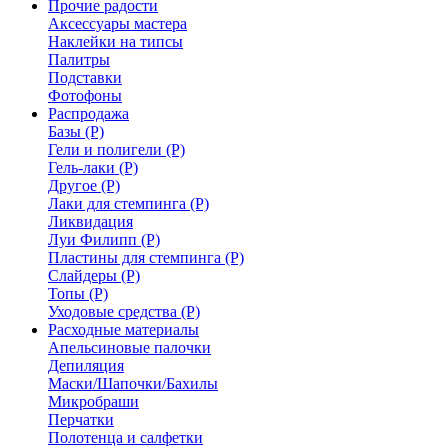
Прочие радости
Аксессуары мастера
Наклейки на типсы
Палитры
Подставки
Фотофоны
Распродажа
Базы (Р)
Гели и полигели (Р)
Гель-лаки (Р)
Другое (Р)
Лаки для стемпинга (Р)
Ликвидация
Луи Филипп (Р)
Пластины для стемпинга (Р)
Слайдеры (Р)
Топы (Р)
Уходовые средства (Р)
Расходные материалы
Апельсиновые палочки
Депиляция
Маски/Шапочки/Бахилы
Микробраши
Перчатки
Полотенца и салфетки