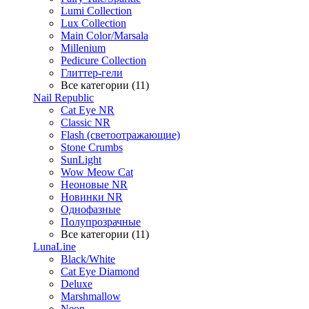
Lumi Collection
Lux Collection
Main Color/Marsala
Millenium
Pedicure Collection
Глиттер-гели
Все категории (11)
Nail Republic
Cat Eye NR
Classic NR
Flash (светоотражающие)
Stone Crumbs
SunLight
Wow Meow Cat
Неоновые NR
Новинки NR
Однофазные
Полупрозрачные
Все категории (11)
LunaLine
Black/White
Cat Eye Diamond
Deluxe
Marshmallow
Neon