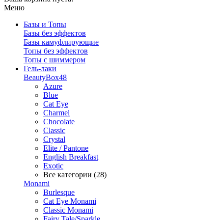
Меню
Базы и Топы
Базы без эффектов
Базы камуфлирующие
Топы без эффектов
Топы с шиммером
Гель-лаки
BeautyBox48
Azure
Blue
Cat Eye
Charmel
Chocolate
Classic
Crystal
Elite / Pantone
English Breakfast
Exotic
Все категории (28)
Monami
Burlesque
Cat Eye Monami
Classic Monami
Fairy Tale/Sparkle