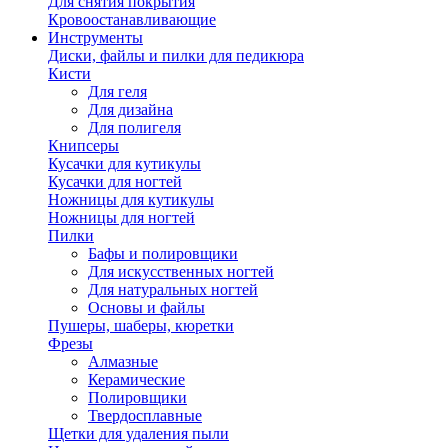
Для снятия покрытия
Кровоостанавливающие
Инструменты
Диски, файлы и пилки для педикюра
Кисти
Для геля
Для дизайна
Для полигеля
Книпсеры
Кусачки для кутикулы
Кусачки для ногтей
Ножницы для кутикулы
Ножницы для ногтей
Пилки
Бафы и полировщики
Для искусственных ногтей
Для натуральных ногтей
Основы и файлы
Пушеры, шаберы, кюретки
Фрезы
Алмазные
Керамические
Полировщики
Твердосплавные
Щетки для удаления пыли