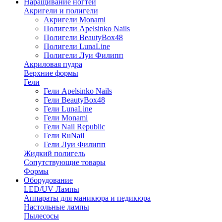
Наращивание ногтей
Акригели и полигели
Акригели Monami
Полигели Apelsinko Nails
Полигели BeautyBox48
Полигели LunaLine
Полигели Луи Филипп
Акриловая пудра
Верхние формы
Гели
Гели Apelsinko Nails
Гели BeautyBox48
Гели LunaLine
Гели Monami
Гели Nail Republic
Гели RuNail
Гели Луи Филипп
Жидкий полигель
Сопутствующие товары
Формы
Оборудование
LED/UV Лампы
Аппараты для маникюра и педикюра
Настольные лампы
Пылесосы