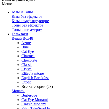
Меню
Базы и Топы
Базы без эффектов
Базы камуфлирующие
Топы без эффектов
Топы с шиммером
Гель-лаки
BeautyBox48
Azure
Blue
Cat Eye
Charmel
Chocolate
Classic
Crystal
Elite / Pantone
English Breakfast
Exotic
Все категории (28)
Monami
Burlesque
Cat Eye Monami
Classic Monami
Fairy Tale/Sparkle