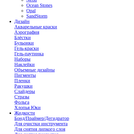
Ocean Stones
Opal
SandStorm
Дизайн
Акварельные краски
Аэрография
Блёстки
Бульонки
Гель-краски
Гель-паутинка
Наборы
Наклейки
Объемные дизайны
Пигменты
Пленки
Ракушки
Слайдеры
Стразы
Фольга
Хлопья Юки
Жидкости
Бонд/Праймер/Дегидратор
Для очистки инструмента
Для снятия липкого слоя