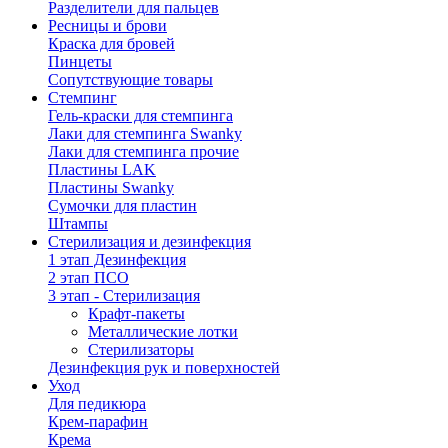
Разделители для пальцев
Ресницы и брови
Краска для бровей
Пинцеты
Сопутствующие товары
Стемпинг
Гель-краски для стемпинга
Лаки для стемпинга Swanky
Лаки для стемпинга прочие
Пластины LAK
Пластины Swanky
Сумочки для пластин
Штампы
Стерилизация и дезинфекция
1 этап Дезинфекция
2 этап ПСО
3 этап - Стерилизация
Крафт-пакеты
Металлические лотки
Стерилизаторы
Дезинфекция рук и поверхностей
Уход
Для педикюра
Крем-парафин
Крема