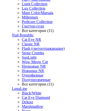
Lumi Collection
Lux Collection
Main Color/Marsala
Millenium
Pedicure Collection
Глиттер-гели
Все категории (11)
Nail Republic
Cat Eye NR
Classic NR
Flash (светоотражающие)
Stone Crumbs
SunLight
Wow Meow Cat
Неоновые NR
Новинки NR
Однофазные
Полупрозрачные
Все категории (11)
LunaLine
Black/White
Cat Eye Diamond
Deluxe
Marshmallow
Neon