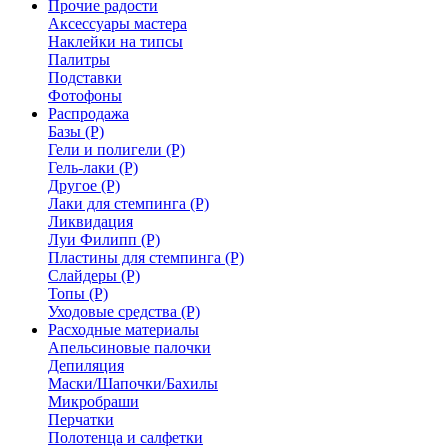
Прочие радости
Аксессуары мастера
Наклейки на типсы
Палитры
Подставки
Фотофоны
Распродажа
Базы (Р)
Гели и полигели (Р)
Гель-лаки (Р)
Другое (Р)
Лаки для стемпинга (Р)
Ликвидация
Луи Филипп (Р)
Пластины для стемпинга (Р)
Слайдеры (Р)
Топы (Р)
Уходовые средства (Р)
Расходные материалы
Апельсиновые палочки
Депиляция
Маски/Шапочки/Бахилы
Микробраши
Перчатки
Полотенца и салфетки