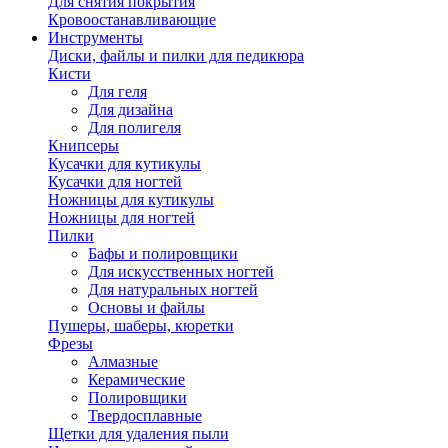
Для снятия покрытия
Кровоостанавливающие
Инструменты
Диски, файлы и пилки для педикюра
Кисти
Для геля
Для дизайна
Для полигеля
Книпсеры
Кусачки для кутикулы
Кусачки для ногтей
Ножницы для кутикулы
Ножницы для ногтей
Пилки
Бафы и полировщики
Для искусственных ногтей
Для натуральных ногтей
Основы и файлы
Пушеры, шаберы, кюретки
Фрезы
Алмазные
Керамические
Полировщики
Твердосплавные
Щетки для удаления пыли