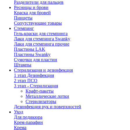
Разделители для пальцев
Ресницы и брови
Краска для бровей
Пинцеты
Сопутствующие товары
Стемпинг
Гель-краски для стемпинга
Лаки для стемпинга Swanky
Лаки для стемпинга прочие
Пластины LAK
Пластины Swanky
Сумочки для пластин
Штампы
Стерилизация и дезинфекция
1 этап Дезинфекция
2 этап ПСО
3 этап - Стерилизация
Крафт-пакеты
Металлические лотки
Стерилизаторы
Дезинфекция рук и поверхностей
Уход
Для педикюра
Крем-парафин
Крема