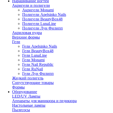
Наращивание ногтей
Акригели и полигели
Акригели Monami
Полигели Apelsinko Nails
Полигели BeautyBox48
Полигели LunaLine
Полигели Луи Филипп
Акриловая пудра
Верхние формы
Гели
Гели Apelsinko Nails
Гели BeautyBox48
Гели LunaLine
Гели Monami
Гели Nail Republic
Гели RuNail
Гели Луи Филипп
Жидкий полигель
Сопутствующие товары
Формы
Оборудование
LED/UV Лампы
Аппараты для маникюра и педикюра
Настольные лампы
Пылесосы