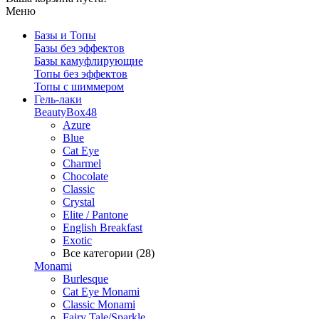
Меню
Базы и Топы
Базы без эффектов
Базы камуфлирующие
Топы без эффектов
Топы с шиммером
Гель-лаки
BeautyBox48
Azure
Blue
Cat Eye
Charmel
Chocolate
Classic
Crystal
Elite / Pantone
English Breakfast
Exotic
Все категории (28)
Monami
Burlesque
Cat Eye Monami
Classic Monami
Fairy Tale/Sparkle