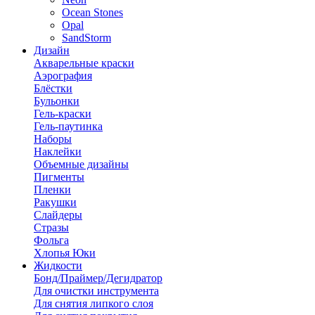
Ocean Stones
Opal
SandStorm
Дизайн
Акварельные краски
Аэрография
Блёстки
Бульонки
Гель-краски
Гель-паутинка
Наборы
Наклейки
Объемные дизайны
Пигменты
Пленки
Ракушки
Слайдеры
Стразы
Фольга
Хлопья Юки
Жидкости
Бонд/Праймер/Дегидратор
Для очистки инструмента
Для снятия липкого слоя