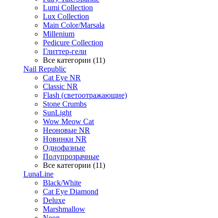
Lumi Collection
Lux Collection
Main Color/Marsala
Millenium
Pedicure Collection
Глиттер-гели
Все категории (11)
Nail Republic
Cat Eye NR
Classic NR
Flash (светоотражающие)
Stone Crumbs
SunLight
Wow Meow Cat
Неоновые NR
Новинки NR
Однофазные
Полупрозрачные
Все категории (11)
LunaLine
Black/White
Cat Eye Diamond
Deluxe
Marshmallow
Neon