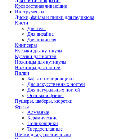
Для снятия покрытия
Кровоостанавливающие
Инструменты
Диски, файлы и пилки для педикюра
Кисти
Для геля
Для дизайна
Для полигеля
Книпсеры
Кусачки для кутикулы
Кусачки для ногтей
Ножницы для кутикулы
Ножницы для ногтей
Пилки
Бафы и полировщики
Для искусственных ногтей
Для натуральных ногтей
Основы и файлы
Пушеры, шаберы, кюретки
Фрезы
Алмазные
Керамические
Полировщики
Твердосплавные
Щетки для удаления пыли