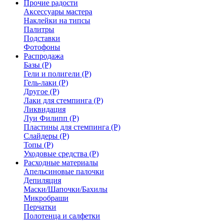
Прочие радости
Аксессуары мастера
Наклейки на типсы
Палитры
Подставки
Фотофоны
Распродажа
Базы (Р)
Гели и полигели (Р)
Гель-лаки (Р)
Другое (Р)
Лаки для стемпинга (Р)
Ликвидация
Луи Филипп (Р)
Пластины для стемпинга (Р)
Слайдеры (Р)
Топы (Р)
Уходовые средства (Р)
Расходные материалы
Апельсиновые палочки
Депиляция
Маски/Шапочки/Бахилы
Микробраши
Перчатки
Полотенца и салфетки