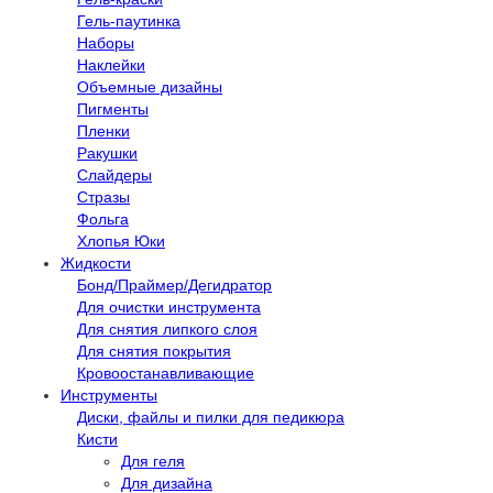
Гель-паутинка
Наборы
Наклейки
Объемные дизайны
Пигменты
Пленки
Ракушки
Слайдеры
Стразы
Фольга
Хлопья Юки
Жидкости
Бонд/Праймер/Дегидратор
Для очистки инструмента
Для снятия липкого слоя
Для снятия покрытия
Кровоостанавливающие
Инструменты
Диски, файлы и пилки для педикюра
Кисти
Для геля
Для дизайна