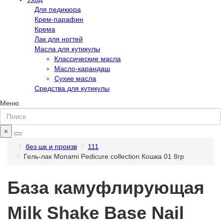
Для педикюра
Крем-парафин
Крема
Лак для ногтей
Масла для кутикулы
Классические масла
Масло-карандаш
Сухие масла
Средства для кутикулы
Меню
×
без шк и произв
111
Гель-лак Monami Pedicure collection Кошка 01 8гр
База камуфлирующая
Milk Shake Base Nail