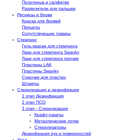
Полотенца и салфетки
Разделители для пальцев
Ресницы и брови
Краска для бровей
Пинцеты
Сопутствующие товары
Стемпинг
Гель-краски для стемпинга
Лаки для стемпинга Swanky
Лаки для стемпинга прочие
Пластины LAK
Пластины Swanky
Сумочки для пластин
Штампы
Стерилизация и дезинфекция
1 этап Дезинфекция
2 этап ПСО
3 этап - Стерилизация
Крафт-пакеты
Металлические лотки
Стерилизаторы
Дезинфекция рук и поверхностей
Уход