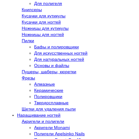
Для полигеля
Книпсеры
Кусачки для кутикулы
Кусачки для ногтей
Ножницы для кутикулы
Ножницы для ногтей
Пилки
Бафы и полировщики
Для искусственных ногтей
Для натуральных ногтей
Основы и файлы
Пушеры, шаберы, кюретки
Фрезы
Алмазные
Керамические
Полировщики
Твердосплавные
Щетки для удаления пыли
Наращивание ногтей
Акригели и полигели
Акригели Monami
Полигели Apelsinko Nails