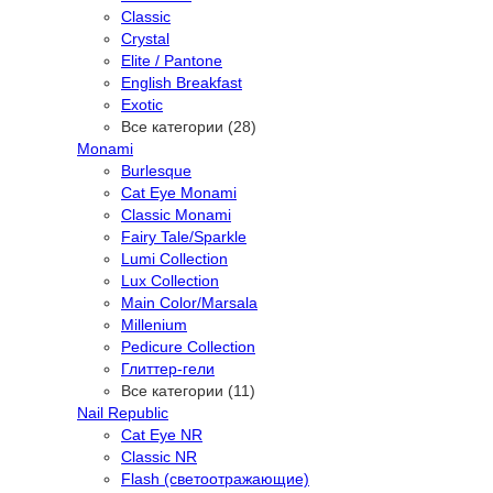
Classic
Crystal
Elite / Pantone
English Breakfast
Exotic
Все категории (28)
Monami
Burlesque
Cat Eye Monami
Classic Monami
Fairy Tale/Sparkle
Lumi Collection
Lux Collection
Main Color/Marsala
Millenium
Pedicure Collection
Глиттер-гели
Все категории (11)
Nail Republic
Cat Eye NR
Classic NR
Flash (светоотражающие)