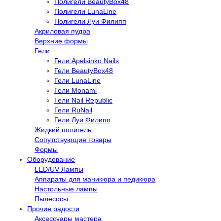
Полигели BeautyBox48
Полигели LunaLine
Полигели Луи Филипп
Акриловая пудра
Верхние формы
Гели
Гели Apelsinko Nails
Гели BeautyBox48
Гели LunaLine
Гели Monami
Гели Nail Republic
Гели RuNail
Гели Луи Филипп
Жидкий полигель
Сопутствующие товары
Формы
Оборудование
LED/UV Лампы
Аппараты для маникюра и педикюра
Настольные лампы
Пылесосы
Прочие радости
Аксессуары мастера