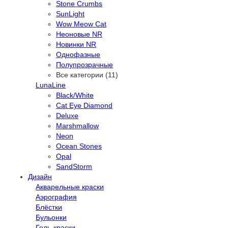
Stone Crumbs
SunLight
Wow Meow Cat
Неоновые NR
Новинки NR
Однофазные
Полупрозрачные
Все категории (11)
LunaLine
Black/White
Cat Eye Diamond
Deluxe
Marshmallow
Neon
Ocean Stones
Opal
SandStorm
Дизайн
Акварельные краски
Аэрография
Блёстки
Бульонки
Гель-краски