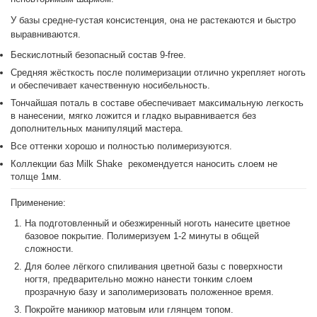
У базы средне-густая консистенция, она не растекаются и быстро
выравниваются.
Бескислотный безопасный состав 9-free.
Средняя жёсткость после полимеризации отлично укрепляет ноготь
и обеспечивает качественную носибельность.
Тончайшая поталь в составе обеспечивает максимальную легкость
в нанесении, мягко ложится и гладко выравнивается без
дополнительных манипуляций мастера.
Все оттенки хорошо и полностью полимеризуются.
Коллекции баз Milk Shake рекомендуется наносить слоем не
толще 1мм.
Применение:
На подготовленный и обезжиренный ноготь нанесите цветное
базовое покрытие. Полимеризуем 1-2 минуты в общей
сложности.
Для более лёгкого спиливания цветной базы с поверхности
ногтя, предварительно можно нанести тонким слоем
прозрачную базу и заполимеризовать положенное время.
Покройте маникюр матовым или глянцем топом.