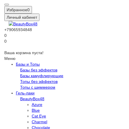
Избранное
0
Личный кабинет
+79065934848
0
0
Ваша корзина пуста!
Меню
Базы и Топы
Базы без эффектов
Базы камуфлирующие
Топы без эффектов
Топы с шиммером
Гель-лаки
BeautyBox48
Azure
Blue
Cat Eye
Charmel
Chocolate