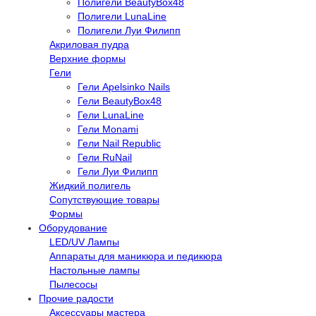
Полигели BeautyBox48
Полигели LunaLine
Полигели Луи Филипп
Акриловая пудра
Верхние формы
Гели
Гели Apelsinko Nails
Гели BeautyBox48
Гели LunaLine
Гели Monami
Гели Nail Republic
Гели RuNail
Гели Луи Филипп
Жидкий полигель
Сопутствующие товары
Формы
Оборудование
LED/UV Лампы
Аппараты для маникюра и педикюра
Настольные лампы
Пылесосы
Прочие радости
Аксессуары мастера