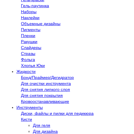
Гель-паутинка
Наборы
Наклейки
Объемные дизайны
Пигменты
Пленки
Ракушки
Слайдеры
Стразы
Фольга
Хлопья Юки
Жидкости
Бонд/Праймер/Дегидратор
Для очистки инструмента
Для снятия липкого слоя
Для снятия покрытия
Кровоостанавливающие
Инструменты
Диски, файлы и пилки для педикюра
Кисти
Для геля
Для дизайна