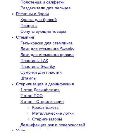
Полотенца и салфетки
Разделители для пальцев
Ресницы и брови
Краска для бровей
Пинцеты
Сопутствующие товары
Стемпинг
Гель-краски для стемпинга
Лаки для стемпинга Swanky
Лаки для стемпинга прочие
Пластины LAK
Пластины Swanky
Сумочки для пластин
Штампы
Стерилизация и дезинфекция
1 этап Дезинфекция
2 этап ПСО
3 этап - Стерилизация
Крафт-пакеты
Металлические лотки
Стерилизаторы
Дезинфекция рук и поверхностей
Уход