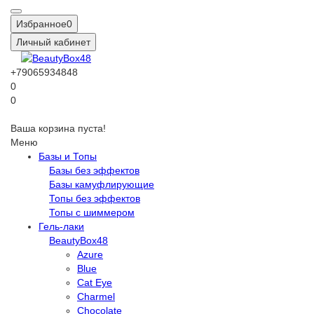
Избранное
0
Личный кабинет
+79065934848
0
0
Ваша корзина пуста!
Меню
Базы и Топы
Базы без эффектов
Базы камуфлирующие
Топы без эффектов
Топы с шиммером
Гель-лаки
BeautyBox48
Azure
Blue
Cat Eye
Charmel
Chocolate