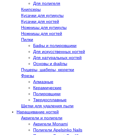
Для полигеля
Книпсеры
Кусачки для кутикулы
Кусачки для ногтей
Ножницы для кутикулы
Ножницы для ногтей
Пилки
Бафы и полировщики
Для искусственных ногтей
Для натуральных ногтей
Основы и файлы
Пушеры, шаберы, кюретки
Фрезы
Алмазные
Керамические
Полировщики
Твердосплавные
Щетки для удаления пыли
Наращивание ногтей
Акригели и полигели
Акригели Monami
Полигели Apelsinko Nails