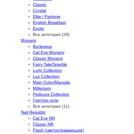
Classic
Crystal
Elite / Pantone
English Breakfast
Exotic
Все категории (28)
Monami
Burlesque
Cat Eye Monami
Classic Monami
Fairy Tale/Sparkle
Lumi Collection
Lux Collection
Main Color/Marsala
Millenium
Pedicure Collection
Глиттер-гели
Все категории (11)
Nail Republic
Cat Eye NR
Classic NR
Flash (светоотражающие)