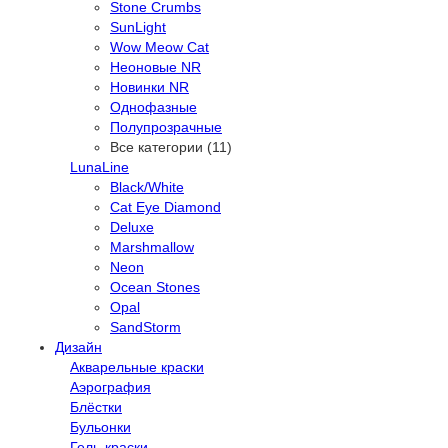
Stone Crumbs
SunLight
Wow Meow Cat
Неоновые NR
Новинки NR
Однофазные
Полупрозрачные
Все категории (11)
LunaLine
Black/White
Cat Eye Diamond
Deluxe
Marshmallow
Neon
Ocean Stones
Opal
SandStorm
Дизайн
Акварельные краски
Аэрография
Блёстки
Бульонки
Гель-краски