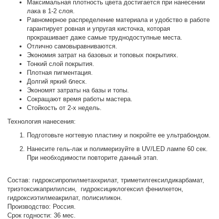
Максимальная плотность цвета достигается при нанесении
лака в 1-2 слоя.
Равномерное распределение материала и удобство в работе
гарантирует ровная и упругая кисточка, которая
прокрашивает даже самые труднодоступные места.
Отлично самовыравниваются.
Экономия затрат на базовых и топовых покрытиях.
Тонкий слой покрытия.
Плотная пигментация.
Долгий яркий блеск.
Экономят затраты на базы и топы.
Сокращают время работы мастера.
Стойкость от 2-х недель.
Технология нанесения:
Подготовьте ногтевую пластину и покройте ее ультрабондом.
Нанесите гель-лак и полимеризуйте в UV/LED лампе 60 сек.
При необходимости повторите данный этап.
Состав: гидроксипропилметахкрилат, триметилгексилдикарбамат,
триэтоксикаприлилсин, гидроксициклогексил фенилкетон,
гидроксиэтилмеакрилат, полисиликон.
Производство: Россия.
Срок годности: 36 мес.