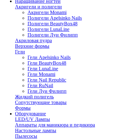
Наращивание ногтей
Акригели и полигели
Акригели Monami
Полигели Apelsinko Nails
Полигели BeautyBox48
Полигели LunaLine
Полигели Луи Филипп
Акриловая пудра
Верхние формы
Гели
Гели Apelsinko Nails
Гели BeautyBox48
Гели LunaLine
Гели Monami
Гели Nail Republic
Гели RuNail
Гели Луи Филипп
Жидкий полигель
Сопутствующие товары
Формы
Оборудование
LED/UV Лампы
Аппараты для маникюра и педикюра
Настольные лампы
Пылесосы