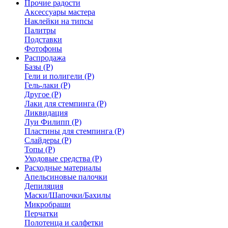
Прочие радости
Аксессуары мастера
Наклейки на типсы
Палитры
Подставки
Фотофоны
Распродажа
Базы (Р)
Гели и полигели (Р)
Гель-лаки (Р)
Другое (Р)
Лаки для стемпинга (Р)
Ликвидация
Луи Филипп (Р)
Пластины для стемпинга (Р)
Слайдеры (Р)
Топы (Р)
Уходовые средства (Р)
Расходные материалы
Апельсиновые палочки
Депиляция
Маски/Шапочки/Бахилы
Микробраши
Перчатки
Полотенца и салфетки