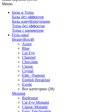
Меню
Базы и Топы
Базы без эффектов
Базы камуфлирующие
Топы без эффектов
Топы с шиммером
Гель-лаки
BeautyBox48
Azure
Blue
Cat Eye
Charmel
Chocolate
Classic
Crystal
Elite / Pantone
English Breakfast
Exotic
Все категории (28)
Monami
Burlesque
Cat Eye Monami
Classic Monami
Fairy Tale/Sparkle