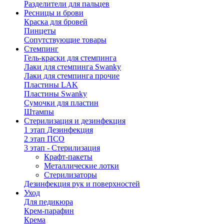
Разделители для пальцев
Ресницы и брови
Краска для бровей
Пинцеты
Сопутствующие товары
Стемпинг
Гель-краски для стемпинга
Лаки для стемпинга Swanky
Лаки для стемпинга прочие
Пластины LAK
Пластины Swanky
Сумочки для пластин
Штампы
Стерилизация и дезинфекция
1 этап Дезинфекция
2 этап ПСО
3 этап - Стерилизация
Крафт-пакеты
Металлические лотки
Стерилизаторы
Дезинфекция рук и поверхностей
Уход
Для педикюра
Крем-парафин
Крема