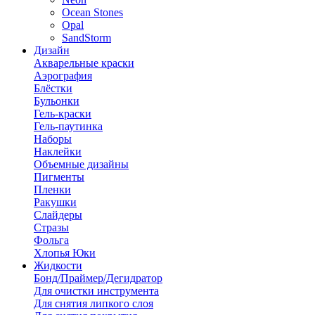
Ocean Stones
Opal
SandStorm
Дизайн
Акварельные краски
Аэрография
Блёстки
Бульонки
Гель-краски
Гель-паутинка
Наборы
Наклейки
Объемные дизайны
Пигменты
Пленки
Ракушки
Слайдеры
Стразы
Фольга
Хлопья Юки
Жидкости
Бонд/Праймер/Дегидратор
Для очистки инструмента
Для снятия липкого слоя