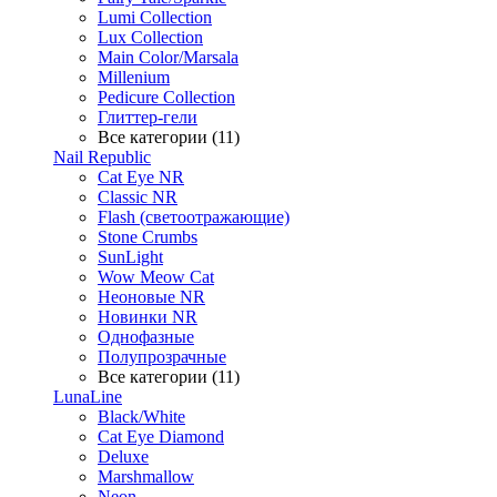
Lumi Collection
Lux Collection
Main Color/Marsala
Millenium
Pedicure Collection
Глиттер-гели
Все категории (11)
Nail Republic
Cat Eye NR
Classic NR
Flash (светоотражающие)
Stone Crumbs
SunLight
Wow Meow Cat
Неоновые NR
Новинки NR
Однофазные
Полупрозрачные
Все категории (11)
LunaLine
Black/White
Cat Eye Diamond
Deluxe
Marshmallow
Neon