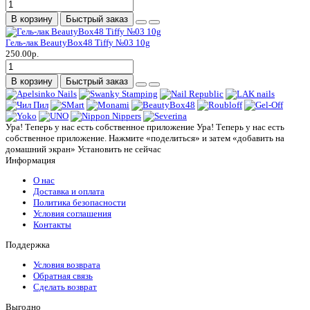
В корзину
Быстрый заказ
Гель-лак BeautyBox48 Tiffy №03 10g
250.00р.
В корзину
Быстрый заказ
Ура! Теперь у нас есть собственное приложение
Ура! Теперь у нас есть
собственное приложение. Нажмите «поделиться» и затем «добавить на
домашний экран»
Установить
не сейчас
Информация
О нас
Доставка и оплата
Политика безопасности
Условия соглашения
Контакты
Поддержка
Условия возврата
Обратная связь
Сделать возврат
Выгодно