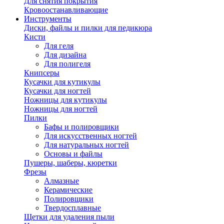
Для снятия покрытия
Кровоостанавливающие
Инструменты
Диски, файлы и пилки для педикюра
Кисти
Для геля
Для дизайна
Для полигеля
Книпсеры
Кусачки для кутикулы
Кусачки для ногтей
Ножницы для кутикулы
Ножницы для ногтей
Пилки
Бафы и полировщики
Для искусственных ногтей
Для натуральных ногтей
Основы и файлы
Пушеры, шаберы, кюретки
Фрезы
Алмазные
Керамические
Полировщики
Твердосплавные
Щетки для удаления пыли