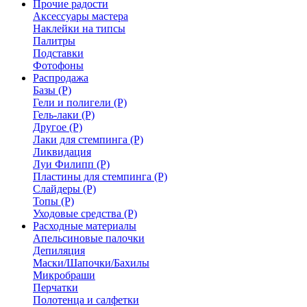
Прочие радости
Аксессуары мастера
Наклейки на типсы
Палитры
Подставки
Фотофоны
Распродажа
Базы (Р)
Гели и полигели (Р)
Гель-лаки (Р)
Другое (Р)
Лаки для стемпинга (Р)
Ликвидация
Луи Филипп (Р)
Пластины для стемпинга (Р)
Слайдеры (Р)
Топы (Р)
Уходовые средства (Р)
Расходные материалы
Апельсиновые палочки
Депиляция
Маски/Шапочки/Бахилы
Микробраши
Перчатки
Полотенца и салфетки