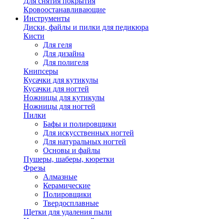
Для снятия покрытия
Кровоостанавливающие
Инструменты
Диски, файлы и пилки для педикюра
Кисти
Для геля
Для дизайна
Для полигеля
Книпсеры
Кусачки для кутикулы
Кусачки для ногтей
Ножницы для кутикулы
Ножницы для ногтей
Пилки
Бафы и полировщики
Для искусственных ногтей
Для натуральных ногтей
Основы и файлы
Пушеры, шаберы, кюретки
Фрезы
Алмазные
Керамические
Полировщики
Твердосплавные
Щетки для удаления пыли