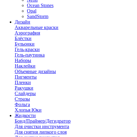
Ocean Stones
Opal
SandStorm
Дизайн
Акварельные краски
Аэрография
Блёстки
Бульонки
Гель-краски
Гель-паутинка
Наборы
Наклейки
Объемные дизайны
Пигменты
Пленки
Ракушки
Слайдеры
Стразы
Фольга
Хлопья Юки
Жидкости
Бонд/Праймер/Дегидратор
Для очистки инструмента
Для снятия липкого слоя