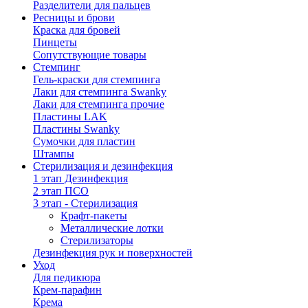
Разделители для пальцев
Ресницы и брови
Краска для бровей
Пинцеты
Сопутствующие товары
Стемпинг
Гель-краски для стемпинга
Лаки для стемпинга Swanky
Лаки для стемпинга прочие
Пластины LAK
Пластины Swanky
Сумочки для пластин
Штампы
Стерилизация и дезинфекция
1 этап Дезинфекция
2 этап ПСО
3 этап - Стерилизация
Крафт-пакеты
Металлические лотки
Стерилизаторы
Дезинфекция рук и поверхностей
Уход
Для педикюра
Крем-парафин
Крема