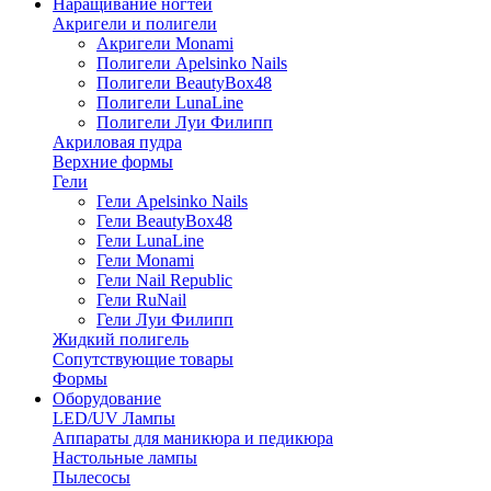
Наращивание ногтей
Акригели и полигели
Акригели Monami
Полигели Apelsinko Nails
Полигели BeautyBox48
Полигели LunaLine
Полигели Луи Филипп
Акриловая пудра
Верхние формы
Гели
Гели Apelsinko Nails
Гели BeautyBox48
Гели LunaLine
Гели Monami
Гели Nail Republic
Гели RuNail
Гели Луи Филипп
Жидкий полигель
Сопутствующие товары
Формы
Оборудование
LED/UV Лампы
Аппараты для маникюра и педикюра
Настольные лампы
Пылесосы