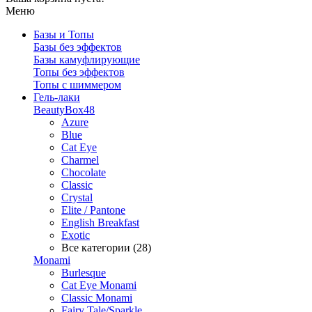
Меню
Базы и Топы
Базы без эффектов
Базы камуфлирующие
Топы без эффектов
Топы с шиммером
Гель-лаки
BeautyBox48
Azure
Blue
Cat Eye
Charmel
Chocolate
Classic
Crystal
Elite / Pantone
English Breakfast
Exotic
Все категории (28)
Monami
Burlesque
Cat Eye Monami
Classic Monami
Fairy Tale/Sparkle