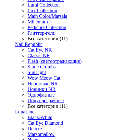
Lumi Collection
Lux Collection
Main Color/Marsala
Millenium
Pedicure Collection
Глиттер-гели
Все категории (11)
Nail Republic
Cat Eye NR
Classic NR
Flash (светоотражающие)
Stone Crumbs
SunLight
Wow Meow Cat
Неоновые NR
Новинки NR
Однофазные
Полупрозрачные
Все категории (11)
LunaLine
Black/White
Cat Eye Diamond
Deluxe
Marshmallow
Neon