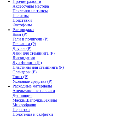
Прочие радости
Аксессуары мастера
Наклейки на типсы
Палитры
Подставки
Фотофоны
Распродажа
Базы (Р)
Гели и полигели (Р)
Гель-лаки (Р)
Другое (Р)
Лаки для стемпинга (Р)
Ликвидация
Луи Филипп (Р)
Пластины для стемпинга (Р)
Слайдеры (Р)
Топы (Р)
Уходовые средства (Р)
Расходные материалы
Апельсиновые палочки
Депиляция
Маски/Шапочки/Бахилы
Микробраши
Перчатки
Полотенца и салфетки