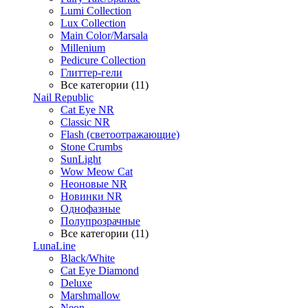
Lumi Collection
Lux Collection
Main Color/Marsala
Millenium
Pedicure Collection
Глиттер-гели
Все категории (11)
Nail Republic
Cat Eye NR
Classic NR
Flash (светоотражающие)
Stone Crumbs
SunLight
Wow Meow Cat
Неоновые NR
Новинки NR
Однофазные
Полупрозрачные
Все категории (11)
LunaLine
Black/White
Cat Eye Diamond
Deluxe
Marshmallow
Neon