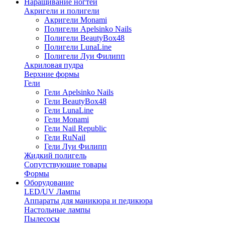
Наращивание ногтей
Акригели и полигели
Акригели Monami
Полигели Apelsinko Nails
Полигели BeautyBox48
Полигели LunaLine
Полигели Луи Филипп
Акриловая пудра
Верхние формы
Гели
Гели Apelsinko Nails
Гели BeautyBox48
Гели LunaLine
Гели Monami
Гели Nail Republic
Гели RuNail
Гели Луи Филипп
Жидкий полигель
Сопутствующие товары
Формы
Оборудование
LED/UV Лампы
Аппараты для маникюра и педикюра
Настольные лампы
Пылесосы