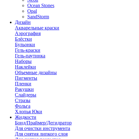
Ocean Stones
Opal
SandStorm
Дизайн
Акварельные краски
Аэрография
Блёстки
Бульонки
Гель-краски
Гель-паутинка
Наборы
Наклейки
Объемные дизайны
Пигменты
Пленки
Ракушки
Слайдеры
Стразы
Фольга
Хлопья Юки
Жидкости
Бонд/Праймер/Дегидратор
Для очистки инструмента
Для снятия липкого слоя