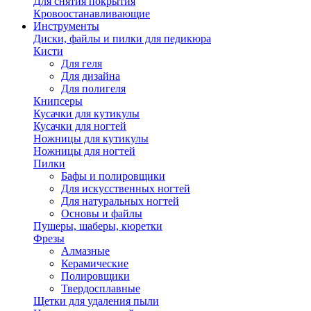
Для снятия покрытия
Кровоостанавливающие
Инструменты
Диски, файлы и пилки для педикюра
Кисти
Для геля
Для дизайна
Для полигеля
Книпсеры
Кусачки для кутикулы
Кусачки для ногтей
Ножницы для кутикулы
Ножницы для ногтей
Пилки
Бафы и полировщики
Для искусственных ногтей
Для натуральных ногтей
Основы и файлы
Пушеры, шаберы, кюретки
Фрезы
Алмазные
Керамические
Полировщики
Твердосплавные
Щетки для удаления пыли