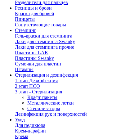
Разделители для пальцев
Ресницы и брови
Краска для бровей
Пинцеты
Сопутствующие товары
Стемпинг
Гель-краски для стемпинга
Лаки для стемпинга Swanky
Лаки для стемпинга прочие
Пластины LAK
Пластины Swanky
Сумочки для пластин
Штампы
Стерилизация и дезинфекция
1 этап Дезинфекция
2 этап ПСО
3 этап - Стерилизация
Крафт-пакеты
Металлические лотки
Стерилизаторы
Дезинфекция рук и поверхностей
Уход
Для педикюра
Крем-парафин
Крема