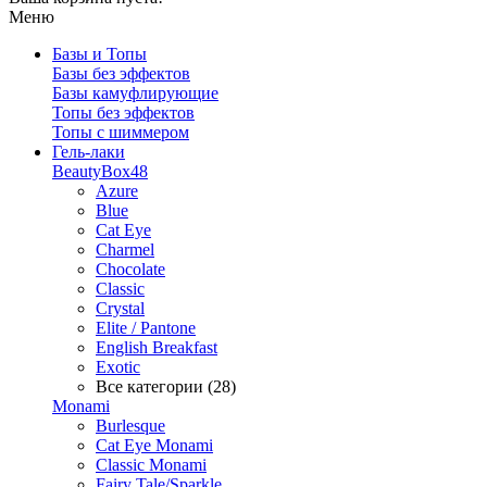
Меню
Базы и Топы
Базы без эффектов
Базы камуфлирующие
Топы без эффектов
Топы с шиммером
Гель-лаки
BeautyBox48
Azure
Blue
Cat Eye
Charmel
Chocolate
Classic
Crystal
Elite / Pantone
English Breakfast
Exotic
Все категории (28)
Monami
Burlesque
Cat Eye Monami
Classic Monami
Fairy Tale/Sparkle