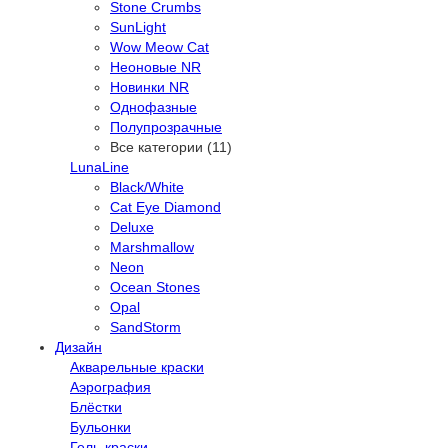
Stone Crumbs
SunLight
Wow Meow Cat
Неоновые NR
Новинки NR
Однофазные
Полупрозрачные
Все категории (11)
LunaLine
Black/White
Cat Eye Diamond
Deluxe
Marshmallow
Neon
Ocean Stones
Opal
SandStorm
Дизайн
Акварельные краски
Аэрография
Блёстки
Бульонки
Гель-краски