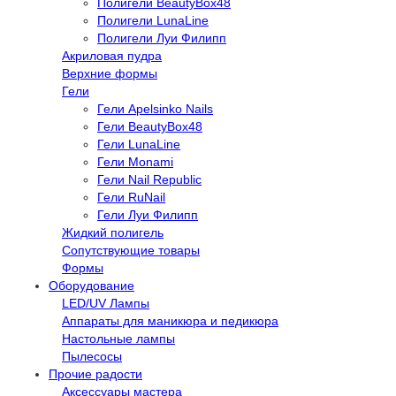
Полигели BeautyBox48
Полигели LunaLine
Полигели Луи Филипп
Акриловая пудра
Верхние формы
Гели
Гели Apelsinko Nails
Гели BeautyBox48
Гели LunaLine
Гели Monami
Гели Nail Republic
Гели RuNail
Гели Луи Филипп
Жидкий полигель
Сопутствующие товары
Формы
Оборудование
LED/UV Лампы
Аппараты для маникюра и педикюра
Настольные лампы
Пылесосы
Прочие радости
Аксессуары мастера