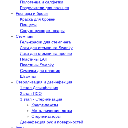
Полотенца и салфетки
Разделители для пальцев
Ресницы и брови
Краска для бровей
Пинцеты
Сопутствующие товары
Стемпинг
Гель-краски для стемпинга
Лаки для стемпинга Swanky
Лаки для стемпинга прочие
Пластины LAK
Пластины Swanky
Сумочки для пластин
Штампы
Стерилизация и дезинфекция
1 этап Дезинфекция
2 этап ПСО
3 этап - Стерилизация
Крафт-пакеты
Металлические лотки
Стерилизаторы
Дезинфекция рук и поверхностей
Уход