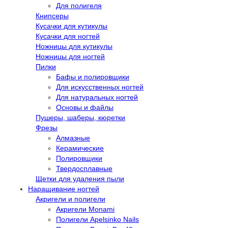
Для полигеля
Книпсеры
Кусачки для кутикулы
Кусачки для ногтей
Ножницы для кутикулы
Ножницы для ногтей
Пилки
Бафы и полировщики
Для искусственных ногтей
Для натуральных ногтей
Основы и файлы
Пушеры, шаберы, кюретки
Фрезы
Алмазные
Керамические
Полировщики
Твердосплавные
Щетки для удаления пыли
Наращивание ногтей
Акригели и полигели
Акригели Monami
Полигели Apelsinko Nails