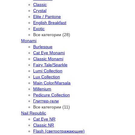
Classic
Crystal
Elite / Pantone
English Breakfast
Exotic
Все категории (28)
Monami
Burlesque
Cat Eye Monami
Classic Monami
Fairy Tale/Sparkle
Lumi Collection
Lux Collection
Main Color/Marsala
Millenium
Pedicure Collection
Глиттер-гели
Все категории (11)
Nail Republic
Cat Eye NR
Classic NR
Flash (светоотражающие)