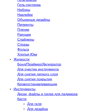
Гель-паутинка
Наборы
Наклейки
Объемные дизайны
Пигменты
Пленки
Ракушки
Слайдеры
Стразы
Фольга
Хлопья Юки
Жидкости
Бонд/Праймер/Дегидратор
Для очистки инструмента
Для снятия липкого слоя
Для снятия покрытия
Кровоостанавливающие
Инструменты
Диски, файлы и пилки для педикюра
Кисти
Для геля
Для дизайна