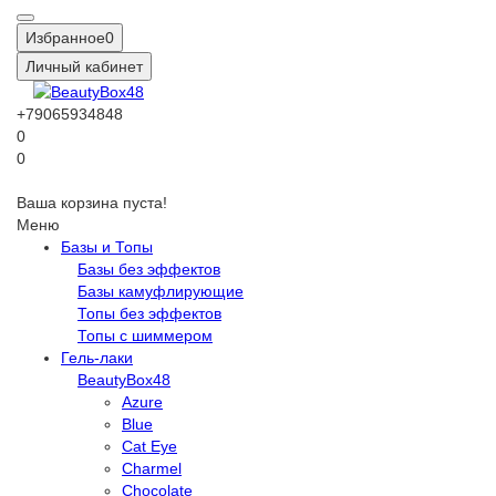
Избранное
0
Личный кабинет
+79065934848
0
0
Ваша корзина пуста!
Меню
Базы и Топы
Базы без эффектов
Базы камуфлирующие
Топы без эффектов
Топы с шиммером
Гель-лаки
BeautyBox48
Azure
Blue
Cat Eye
Charmel
Chocolate