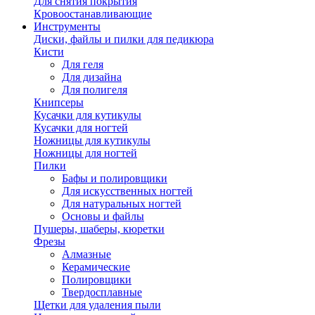
Для снятия покрытия
Кровоостанавливающие
Инструменты
Диски, файлы и пилки для педикюра
Кисти
Для геля
Для дизайна
Для полигеля
Книпсеры
Кусачки для кутикулы
Кусачки для ногтей
Ножницы для кутикулы
Ножницы для ногтей
Пилки
Бафы и полировщики
Для искусственных ногтей
Для натуральных ногтей
Основы и файлы
Пушеры, шаберы, кюретки
Фрезы
Алмазные
Керамические
Полировщики
Твердосплавные
Щетки для удаления пыли