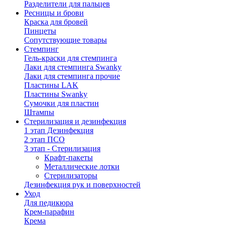
Разделители для пальцев
Ресницы и брови
Краска для бровей
Пинцеты
Сопутствующие товары
Стемпинг
Гель-краски для стемпинга
Лаки для стемпинга Swanky
Лаки для стемпинга прочие
Пластины LAK
Пластины Swanky
Сумочки для пластин
Штампы
Стерилизация и дезинфекция
1 этап Дезинфекция
2 этап ПСО
3 этап - Стерилизация
Крафт-пакеты
Металлические лотки
Стерилизаторы
Дезинфекция рук и поверхностей
Уход
Для педикюра
Крем-парафин
Крема