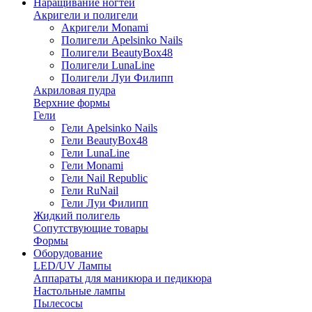
Наращивание ногтей
Акригели и полигели
Акригели Monami
Полигели Apelsinko Nails
Полигели BeautyBox48
Полигели LunaLine
Полигели Луи Филипп
Акриловая пудра
Верхние формы
Гели
Гели Apelsinko Nails
Гели BeautyBox48
Гели LunaLine
Гели Monami
Гели Nail Republic
Гели RuNail
Гели Луи Филипп
Жидкий полигель
Сопутствующие товары
Формы
Оборудование
LED/UV Лампы
Аппараты для маникюра и педикюра
Настольные лампы
Пылесосы