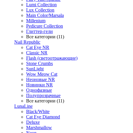
Lumi Collection
Lux Collection
Main Color/Marsala
Millenium
Pedicure Collection
Глиттер-гели
Все категории (11)
Nail Republic
Cat Eye NR
Classic NR
Flash (светоотражающие)
Stone Crumbs
SunLight
Wow Meow Cat
Неоновые NR
Новинки NR
Однофазные
Полупрозрачные
Все категории (11)
LunaLine
Black/White
Cat Eye Diamond
Deluxe
Marshmallow
Neon