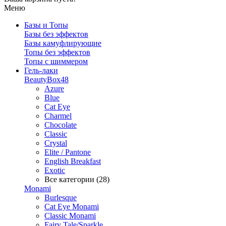
Меню
Базы и Топы
Базы без эффектов
Базы камуфлирующие
Топы без эффектов
Топы с шиммером
Гель-лаки
BeautyBox48
Azure
Blue
Cat Eye
Charmel
Chocolate
Classic
Crystal
Elite / Pantone
English Breakfast
Exotic
Все категории (28)
Monami
Burlesque
Cat Eye Monami
Classic Monami
Fairy Tale/Sparkle