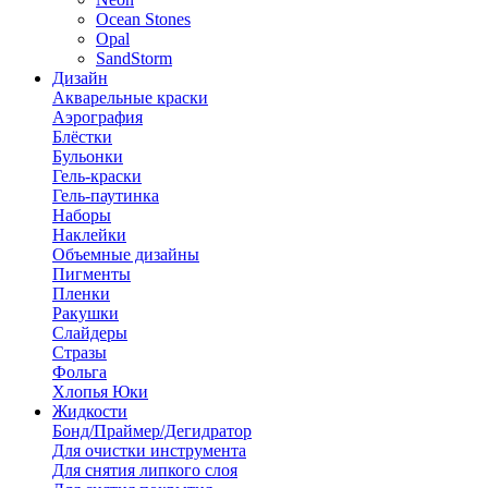
Ocean Stones
Opal
SandStorm
Дизайн
Акварельные краски
Аэрография
Блёстки
Бульонки
Гель-краски
Гель-паутинка
Наборы
Наклейки
Объемные дизайны
Пигменты
Пленки
Ракушки
Слайдеры
Стразы
Фольга
Хлопья Юки
Жидкости
Бонд/Праймер/Дегидратор
Для очистки инструмента
Для снятия липкого слоя