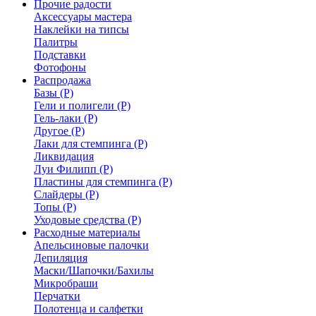
Прочие радости
Аксессуары мастера
Наклейки на типсы
Палитры
Подставки
Фотофоны
Распродажа
Базы (Р)
Гели и полигели (Р)
Гель-лаки (Р)
Другое (Р)
Лаки для стемпинга (Р)
Ликвидация
Луи Филипп (Р)
Пластины для стемпинга (Р)
Слайдеры (Р)
Топы (Р)
Уходовые средства (Р)
Расходные материалы
Апельсиновые палочки
Депиляция
Маски/Шапочки/Бахилы
Микробраши
Перчатки
Полотенца и салфетки