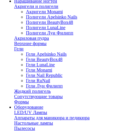
Наращивание ногтей
Акригели и полигели
Акригели Monami
Полигели Apelsinko Nails
Полигели BeautyBox48
Полигели LunaLine
Полигели Луи Филипп
Акриловая пудра
Верхние формы
Гели
Гели Apelsinko Nails
Гели BeautyBox48
Гели LunaLine
Гели Monami
Гели Nail Republic
Гели RuNail
Гели Луи Филипп
Жидкий полигель
Сопутствующие товары
Формы
Оборудование
LED/UV Лампы
Аппараты для маникюра и педикюра
Настольные лампы
Пылесосы