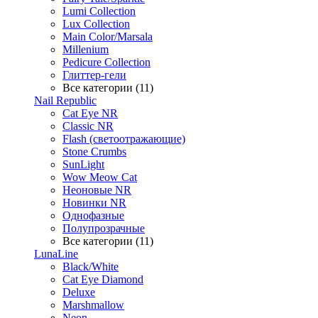
Lumi Collection
Lux Collection
Main Color/Marsala
Millenium
Pedicure Collection
Глиттер-гели
Все категории (11)
Nail Republic
Cat Eye NR
Classic NR
Flash (светоотражающие)
Stone Crumbs
SunLight
Wow Meow Cat
Неоновые NR
Новинки NR
Однофазные
Полупрозрачные
Все категории (11)
LunaLine
Black/White
Cat Eye Diamond
Deluxe
Marshmallow
Neon