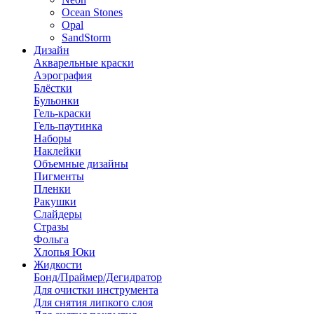
Ocean Stones
Opal
SandStorm
Дизайн
Акварельные краски
Аэрография
Блёстки
Бульонки
Гель-краски
Гель-паутинка
Наборы
Наклейки
Объемные дизайны
Пигменты
Пленки
Ракушки
Слайдеры
Стразы
Фольга
Хлопья Юки
Жидкости
Бонд/Праймер/Дегидратор
Для очистки инструмента
Для снятия липкого слоя