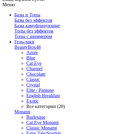
Меню
Базы и Топы
Базы без эффектов
Базы камуфлирующие
Топы без эффектов
Топы с шиммером
Гель-лаки
BeautyBox48
Azure
Blue
Cat Eye
Charmel
Chocolate
Classic
Crystal
Elite / Pantone
English Breakfast
Exotic
Все категории (28)
Monami
Burlesque
Cat Eye Monami
Classic Monami
Fairy Tale/Sparkle