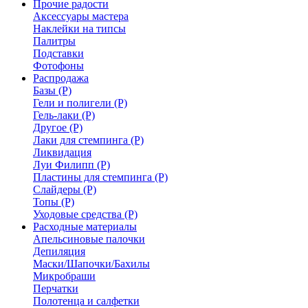
Прочие радости
Аксессуары мастера
Наклейки на типсы
Палитры
Подставки
Фотофоны
Распродажа
Базы (Р)
Гели и полигели (Р)
Гель-лаки (Р)
Другое (Р)
Лаки для стемпинга (Р)
Ликвидация
Луи Филипп (Р)
Пластины для стемпинга (Р)
Слайдеры (Р)
Топы (Р)
Уходовые средства (Р)
Расходные материалы
Апельсиновые палочки
Депиляция
Маски/Шапочки/Бахилы
Микробраши
Перчатки
Полотенца и салфетки