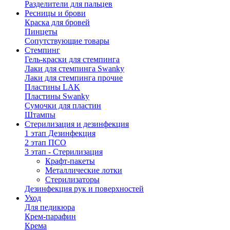
Разделители для пальцев
Ресницы и брови
Краска для бровей
Пинцеты
Сопутствующие товары
Стемпинг
Гель-краски для стемпинга
Лаки для стемпинга Swanky
Лаки для стемпинга прочие
Пластины LAK
Пластины Swanky
Сумочки для пластин
Штампы
Стерилизация и дезинфекция
1 этап Дезинфекция
2 этап ПСО
3 этап - Стерилизация
Крафт-пакеты
Металлические лотки
Стерилизаторы
Дезинфекция рук и поверхностей
Уход
Для педикюра
Крем-парафин
Крема