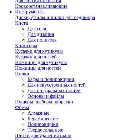
Для снятия покрытия
Кровоостанавливающие
Инструменты
Диски, файлы и пилки для педикюра
Кисти
Для геля
Для дизайна
Для полигеля
Книпсеры
Кусачки для кутикулы
Кусачки для ногтей
Ножницы для кутикулы
Ножницы для ногтей
Пилки
Бафы и полировщики
Для искусственных ногтей
Для натуральных ногтей
Основы и файлы
Пушеры, шаберы, кюретки
Фрезы
Алмазные
Керамические
Полировщики
Твердосплавные
Щетки для удаления пыли