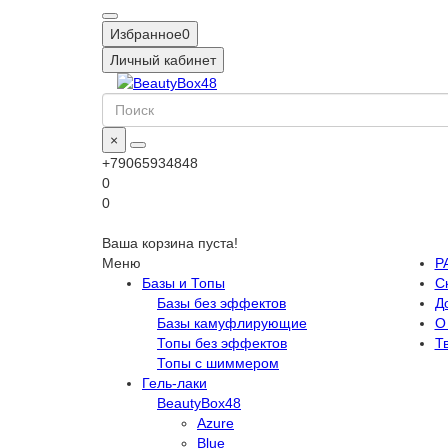
Избранное
0
Личный кабинет
×
+79065934848
0
0
Ваша корзина пуста!
Меню
Р
Базы и Топы
С
Базы без эффектов
Д
Базы камуфлирующие
О
Топы без эффектов
Т
Топы с шиммером
Гель-лаки
BeautyBox48
Azure
Blue