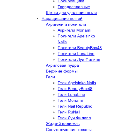
Полировщики
Твердосплавные
Щетки для удаления пыли
Наращивание ногтей
Акригели и полигели
Акригели Monami
Полигели Apelsinko
Nails
Полигели BeautyBox48
Полигели LunaLine
Полигели Луи Филипп
Акриловая пудра
Верхние формы
Гели
Гели Apelsinko Nails
Гели BeautyBox48
Гели LunaLine
Гели Monami
Гели Nail Republic
Гели RuNail
Гели Луи Филипп
Жидкий полигель
Сопутствующие товары