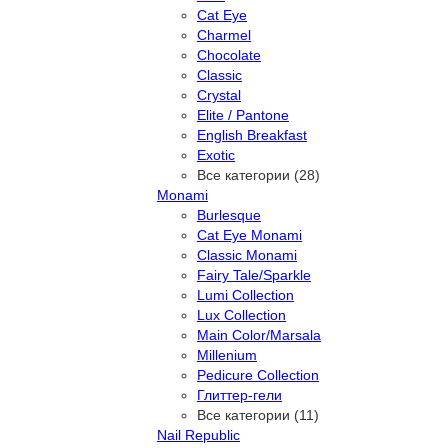
Cat Eye
Charmel
Chocolate
Classic
Crystal
Elite / Pantone
English Breakfast
Exotic
Все категории (28)
Monami
Burlesque
Cat Eye Monami
Classic Monami
Fairy Tale/Sparkle
Lumi Collection
Lux Collection
Main Color/Marsala
Millenium
Pedicure Collection
Глиттер-гели
Все категории (11)
Nail Republic