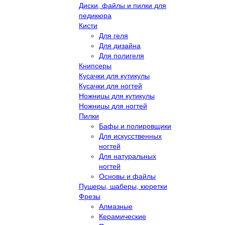
Диски, файлы и пилки для
педикюра
Кисти
Для геля
Для дизайна
Для полигеля
Книпсеры
Кусачки для кутикулы
Кусачки для ногтей
Ножницы для кутикулы
Ножницы для ногтей
Пилки
Бафы и полировщики
Для искусственных
ногтей
Для натуральных
ногтей
Основы и файлы
Пушеры, шаберы, кюретки
Фрезы
Алмазные
Керамические