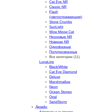
Cat Eye NR
Classic NR
Flash
(светоотражающие)
Stone Crumbs
SunLight
Wow Meow Cat
Неоновые NR
Новинки NR
Однофазные
Полупрозрачные
Все категории (11)
LunaLine
Black/White
Cat Eye Diamond
Deluxe
Marshmallow
Neon
Ocean Stones
Opal
SandStorm
Дизайн
Акварельные краски