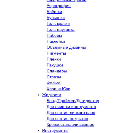
Аэрография
Блёстки
Бульонки
Гель-краски
Гель-паутинка
Наборы
Наклейки
Объемные дизайны
Пигменты
Пленки
Ракушки
Слайдеры
Стразы
Фольга
Хлопья Юки
Жидкости
Бонд/Праймер/Дегидратор
Для очистки инструмента
Для снятия липкого слоя
Для снятия покрытия
Кровоостанавливающие
Инструменты