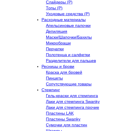
Слайдеры (Р)
Топы (Р)
Уходовые средства (Р)
Расходные материалы
Апельсиновые палочки
Депиляция
Маски/Шапочки/Бахилы
Микробраши
Перчатки
Полотенца и салфетки
Разделители для пальцев
Ресницы и брови
Краска для бровей
Пинцеты
Сопутствующие товары
Стемпинг
Гель-краски для стемпинга
Лаки для стемпинга Swanky
Лаки для стемпинга прочие
Пластины LAK
Пластины Swanky
Сумочки для пластин
Штампы