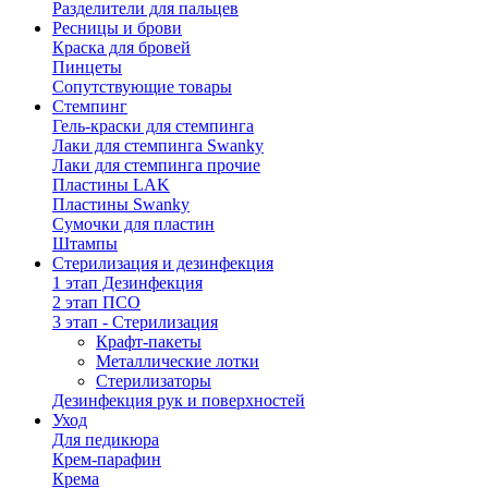
Разделители для пальцев
Ресницы и брови
Краска для бровей
Пинцеты
Сопутствующие товары
Стемпинг
Гель-краски для стемпинга
Лаки для стемпинга Swanky
Лаки для стемпинга прочие
Пластины LAK
Пластины Swanky
Сумочки для пластин
Штампы
Стерилизация и дезинфекция
1 этап Дезинфекция
2 этап ПСО
3 этап - Стерилизация
Крафт-пакеты
Металлические лотки
Стерилизаторы
Дезинфекция рук и поверхностей
Уход
Для педикюра
Крем-парафин
Крема