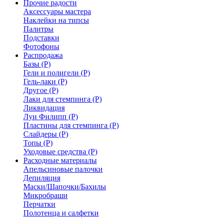
Прочие радости
Аксессуары мастера
Наклейки на типсы
Палитры
Подставки
Фотофоны
Распродажа
Базы (Р)
Гели и полигели (Р)
Гель-лаки (Р)
Другое (Р)
Лаки для стемпинга (Р)
Ликвидация
Луи Филипп (Р)
Пластины для стемпинга (Р)
Слайдеры (Р)
Топы (Р)
Уходовые средства (Р)
Расходные материалы
Апельсиновые палочки
Депиляция
Маски/Шапочки/Бахилы
Микробраши
Перчатки
Полотенца и салфетки