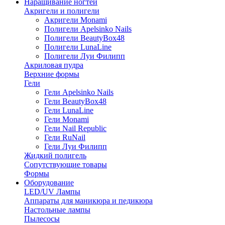
Наращивание ногтей
Акригели и полигели
Акригели Monami
Полигели Apelsinko Nails
Полигели BeautyBox48
Полигели LunaLine
Полигели Луи Филипп
Акриловая пудра
Верхние формы
Гели
Гели Apelsinko Nails
Гели BeautyBox48
Гели LunaLine
Гели Monami
Гели Nail Republic
Гели RuNail
Гели Луи Филипп
Жидкий полигель
Сопутствующие товары
Формы
Оборудование
LED/UV Лампы
Аппараты для маникюра и педикюра
Настольные лампы
Пылесосы