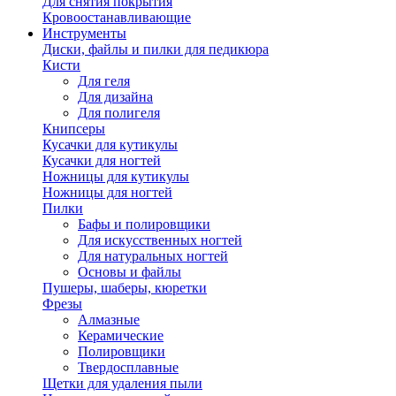
Для снятия покрытия
Кровоостанавливающие
Инструменты
Диски, файлы и пилки для педикюра
Кисти
Для геля
Для дизайна
Для полигеля
Книпсеры
Кусачки для кутикулы
Кусачки для ногтей
Ножницы для кутикулы
Ножницы для ногтей
Пилки
Бафы и полировщики
Для искусственных ногтей
Для натуральных ногтей
Основы и файлы
Пушеры, шаберы, кюретки
Фрезы
Алмазные
Керамические
Полировщики
Твердосплавные
Щетки для удаления пыли