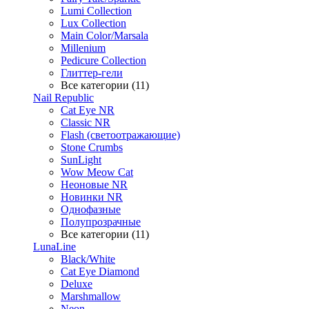
Lumi Collection
Lux Collection
Main Color/Marsala
Millenium
Pedicure Collection
Глиттер-гели
Все категории (11)
Nail Republic
Cat Eye NR
Classic NR
Flash (светоотражающие)
Stone Crumbs
SunLight
Wow Meow Cat
Неоновые NR
Новинки NR
Однофазные
Полупрозрачные
Все категории (11)
LunaLine
Black/White
Cat Eye Diamond
Deluxe
Marshmallow
Neon