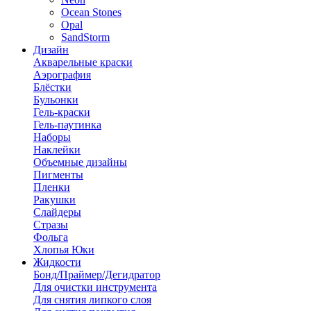
Ocean Stones
Opal
SandStorm
Дизайн
Акварельные краски
Аэрография
Блёстки
Бульонки
Гель-краски
Гель-паутинка
Наборы
Наклейки
Объемные дизайны
Пигменты
Пленки
Ракушки
Слайдеры
Стразы
Фольга
Хлопья Юки
Жидкости
Бонд/Праймер/Дегидратор
Для очистки инструмента
Для снятия липкого слоя