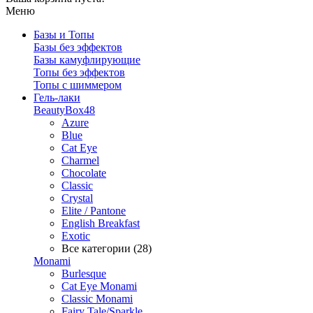
Меню
Базы и Топы
Базы без эффектов
Базы камуфлирующие
Топы без эффектов
Топы с шиммером
Гель-лаки
BeautyBox48
Azure
Blue
Cat Eye
Charmel
Chocolate
Classic
Crystal
Elite / Pantone
English Breakfast
Exotic
Все категории (28)
Monami
Burlesque
Cat Eye Monami
Classic Monami
Fairy Tale/Sparkle