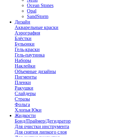
Ocean Stones
Opal
SandStorm
Дизайн
Акварельные краски
Аэрография
Блёстки
Бульонки
Гель-краски
Гель-паутинка
Наборы
Наклейки
Объемные дизайны
Пигменты
Пленки
Ракушки
Слайдеры
Стразы
Фольга
Хлопья Юки
Жидкости
Бонд/Праймер/Дегидратор
Для очистки инструмента
Для снятия липкого слоя