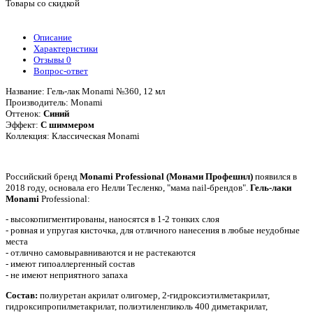
Товары со скидкой
Описание
Характеристики
Отзывы
0
Вопрос-ответ
Название: Гель-лак Monami №360, 12 мл
Производитель: Monami
Оттенок:
Синий
Эффект:
С шиммером
Коллекция: Классическая Monami
Российский бренд
Monami Professional (Монами Профешнл)
появился в
2018 году, основала его Нелли Тесленко, "мама nail-брендов".
Гель-лаки
Monami
Professional:
- высокопигментированы, наносятся в 1-2 тонких слоя
-
ровная и упругая кисточка, для отличного нанесения в любые неудобные
места
- отлично самовыравниваются и не растекаются
- имеют гипоаллергенный состав
- не имеют неприятного запаха
Состав:
полиуретан акрилат олигомер, 2-гидроксиэтилметакрилат,
гидроксипропилметакрилат, полиэтиленгликоль 400 диметакрилат,