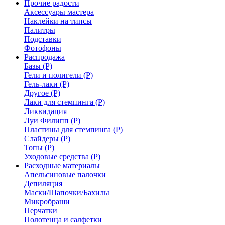
Прочие радости
Аксессуары мастера
Наклейки на типсы
Палитры
Подставки
Фотофоны
Распродажа
Базы (Р)
Гели и полигели (Р)
Гель-лаки (Р)
Другое (Р)
Лаки для стемпинга (Р)
Ликвидация
Луи Филипп (Р)
Пластины для стемпинга (Р)
Слайдеры (Р)
Топы (Р)
Уходовые средства (Р)
Расходные материалы
Апельсиновые палочки
Депиляция
Маски/Шапочки/Бахилы
Микробраши
Перчатки
Полотенца и салфетки