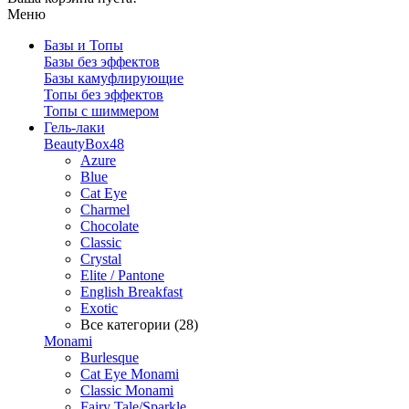
Меню
Базы и Топы
Базы без эффектов
Базы камуфлирующие
Топы без эффектов
Топы с шиммером
Гель-лаки
BeautyBox48
Azure
Blue
Cat Eye
Charmel
Chocolate
Classic
Crystal
Elite / Pantone
English Breakfast
Exotic
Все категории (28)
Monami
Burlesque
Cat Eye Monami
Classic Monami
Fairy Tale/Sparkle