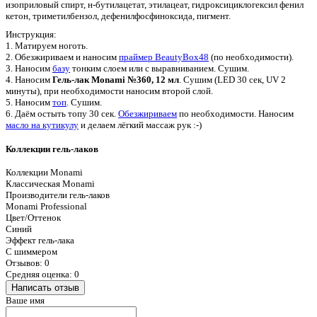
изоприловый спирт, н-бутилацетат, этилацеат, гидроксициклогексил фенил
кетон, триметилбензол, дефенилфосфиноксида, пигмент.
Инструкция:
1. Матируем ноготь.
2. Обезжириваем и наносим
праймер BeautyBox48
(по необходимости).
3. Наносим
базу
тонким слоем или с выравниванием. Сушим.
4. Наносим
Гель-лак Monami №360, 12 мл
. Сушим (LED 30 сек, UV 2
минуты), при необходимости наносим второй слой.
5. Наносим
топ
. Сушим.
6. Даём остыть топу 30 сек.
Обезжириваем
по необходимости. Наносим
масло на кутикулу
и делаем лёгкий массаж рук :-)
Коллекции гель-лаков
Коллекции Monami
Классическая Monami
Производители гель-лаков
Monami Professional
Цвет/Оттенок
Синий
Эффект гель-лака
С шиммером
Отзывов: 0
Средняя оценка: 0
Написать отзыв
Ваше имя