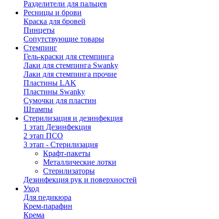
Разделители для пальцев
Ресницы и брови
Краска для бровей
Пинцеты
Сопутствующие товары
Стемпинг
Гель-краски для стемпинга
Лаки для стемпинга Swanky
Лаки для стемпинга прочие
Пластины LAK
Пластины Swanky
Сумочки для пластин
Штампы
Стерилизация и дезинфекция
1 этап Дезинфекция
2 этап ПСО
3 этап - Стерилизация
Крафт-пакеты
Металлические лотки
Стерилизаторы
Дезинфекция рук и поверхностей
Уход
Для педикюра
Крем-парафин
Крема