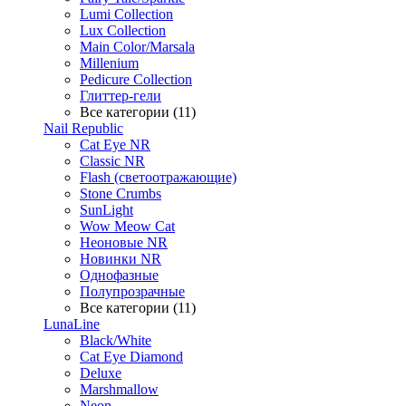
Lumi Collection
Lux Collection
Main Color/Marsala
Millenium
Pedicure Collection
Глиттер-гели
Все категории (11)
Nail Republic
Cat Eye NR
Classic NR
Flash (светоотражающие)
Stone Crumbs
SunLight
Wow Meow Cat
Неоновые NR
Новинки NR
Однофазные
Полупрозрачные
Все категории (11)
LunaLine
Black/White
Cat Eye Diamond
Deluxe
Marshmallow
Neon