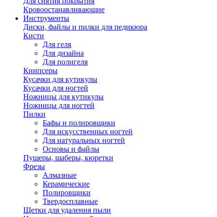
Для снятия покрытия
Кровоостанавливающие
Инструменты
Диски, файлы и пилки для педикюра
Кисти
Для геля
Для дизайна
Для полигеля
Книпсеры
Кусачки для кутикулы
Кусачки для ногтей
Ножницы для кутикулы
Ножницы для ногтей
Пилки
Бафы и полировщики
Для искусственных ногтей
Для натуральных ногтей
Основы и файлы
Пушеры, шаберы, кюретки
Фрезы
Алмазные
Керамические
Полировщики
Твердосплавные
Щетки для удаления пыли