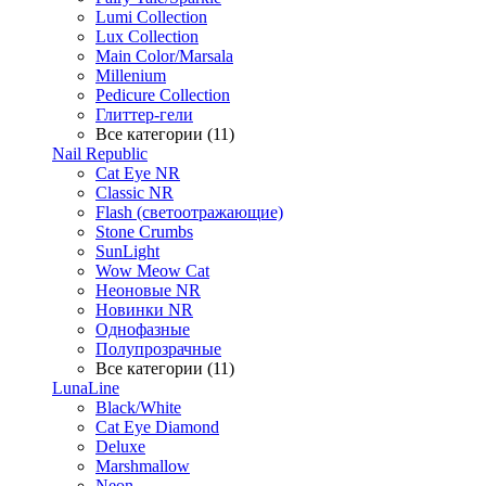
Lumi Collection
Lux Collection
Main Color/Marsala
Millenium
Pedicure Collection
Глиттер-гели
Все категории (11)
Nail Republic
Cat Eye NR
Classic NR
Flash (светоотражающие)
Stone Crumbs
SunLight
Wow Meow Cat
Неоновые NR
Новинки NR
Однофазные
Полупрозрачные
Все категории (11)
LunaLine
Black/White
Cat Eye Diamond
Deluxe
Marshmallow
Neon