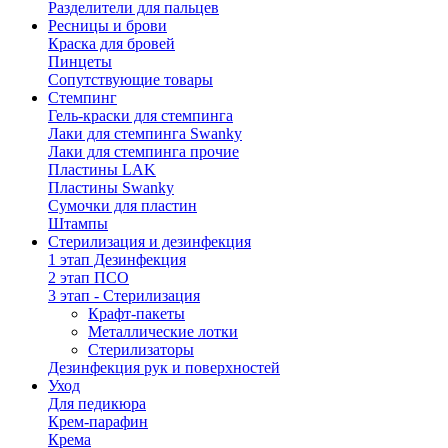
Разделители для пальцев
Ресницы и брови
Краска для бровей
Пинцеты
Сопутствующие товары
Стемпинг
Гель-краски для стемпинга
Лаки для стемпинга Swanky
Лаки для стемпинга прочие
Пластины LAK
Пластины Swanky
Сумочки для пластин
Штампы
Стерилизация и дезинфекция
1 этап Дезинфекция
2 этап ПСО
3 этап - Стерилизация
Крафт-пакеты
Металлические лотки
Стерилизаторы
Дезинфекция рук и поверхностей
Уход
Для педикюра
Крем-парафин
Крема