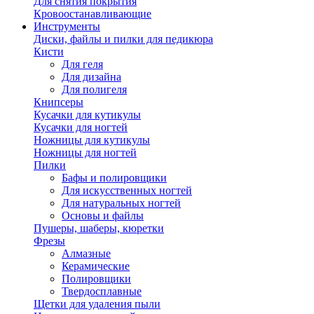
Для снятия покрытия
Кровоостанавливающие
Инструменты
Диски, файлы и пилки для педикюра
Кисти
Для геля
Для дизайна
Для полигеля
Книпсеры
Кусачки для кутикулы
Кусачки для ногтей
Ножницы для кутикулы
Ножницы для ногтей
Пилки
Бафы и полировщики
Для искусственных ногтей
Для натуральных ногтей
Основы и файлы
Пушеры, шаберы, кюретки
Фрезы
Алмазные
Керамические
Полировщики
Твердосплавные
Щетки для удаления пыли