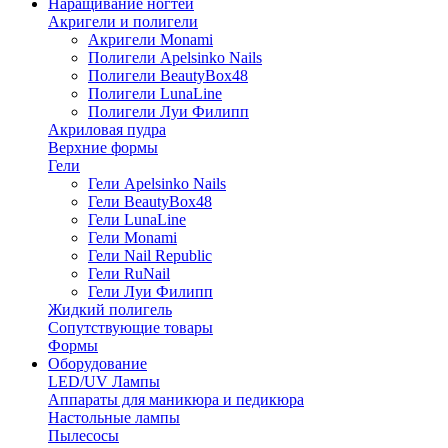
Наращивание ногтей
Акригели и полигели
Акригели Monami
Полигели Apelsinko Nails
Полигели BeautyBox48
Полигели LunaLine
Полигели Луи Филипп
Акриловая пудра
Верхние формы
Гели
Гели Apelsinko Nails
Гели BeautyBox48
Гели LunaLine
Гели Monami
Гели Nail Republic
Гели RuNail
Гели Луи Филипп
Жидкий полигель
Сопутствующие товары
Формы
Оборудование
LED/UV Лампы
Аппараты для маникюра и педикюра
Настольные лампы
Пылесосы