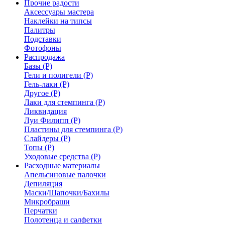
Прочие радости
Аксессуары мастера
Наклейки на типсы
Палитры
Подставки
Фотофоны
Распродажа
Базы (Р)
Гели и полигели (Р)
Гель-лаки (Р)
Другое (Р)
Лаки для стемпинга (Р)
Ликвидация
Луи Филипп (Р)
Пластины для стемпинга (Р)
Слайдеры (Р)
Топы (Р)
Уходовые средства (Р)
Расходные материалы
Апельсиновые палочки
Депиляция
Маски/Шапочки/Бахилы
Микробраши
Перчатки
Полотенца и салфетки