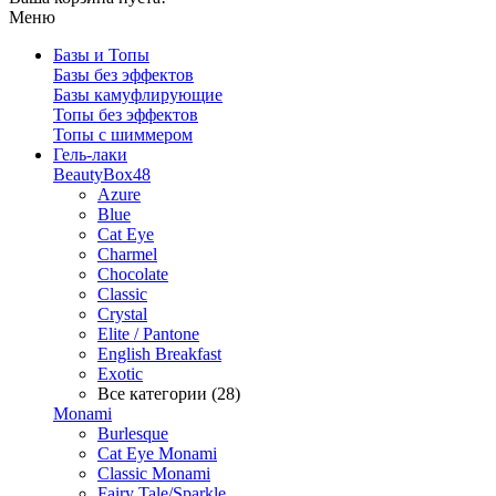
Меню
Базы и Топы
Базы без эффектов
Базы камуфлирующие
Топы без эффектов
Топы с шиммером
Гель-лаки
BeautyBox48
Azure
Blue
Cat Eye
Charmel
Chocolate
Classic
Crystal
Elite / Pantone
English Breakfast
Exotic
Все категории (28)
Monami
Burlesque
Cat Eye Monami
Classic Monami
Fairy Tale/Sparkle