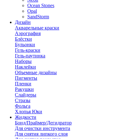
Ocean Stones
Opal
SandStorm
Дизайн
Акварельные краски
Аэрография
Блёстки
Бульонки
Гель-краски
Гель-паутинка
Наборы
Наклейки
Объемные дизайны
Пигменты
Пленки
Ракушки
Слайдеры
Стразы
Фольга
Хлопья Юки
Жидкости
Бонд/Праймер/Дегидратор
Для очистки инструмента
Для снятия липкого слоя