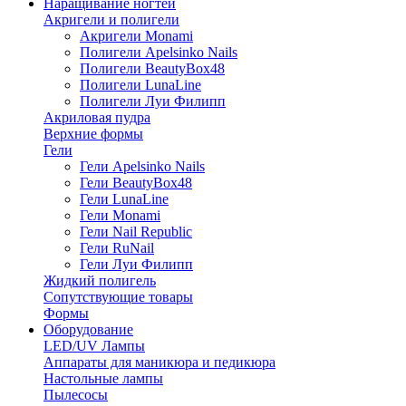
Наращивание ногтей
Акригели и полигели
Акригели Monami
Полигели Apelsinko Nails
Полигели BeautyBox48
Полигели LunaLine
Полигели Луи Филипп
Акриловая пудра
Верхние формы
Гели
Гели Apelsinko Nails
Гели BeautyBox48
Гели LunaLine
Гели Monami
Гели Nail Republic
Гели RuNail
Гели Луи Филипп
Жидкий полигель
Сопутствующие товары
Формы
Оборудование
LED/UV Лампы
Аппараты для маникюра и педикюра
Настольные лампы
Пылесосы