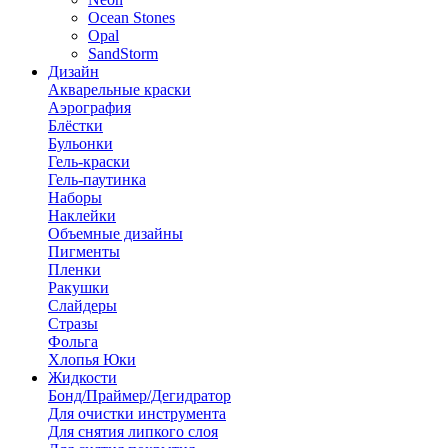
Ocean Stones
Opal
SandStorm
Дизайн
Акварельные краски
Аэрография
Блёстки
Бульонки
Гель-краски
Гель-паутинка
Наборы
Наклейки
Объемные дизайны
Пигменты
Пленки
Ракушки
Слайдеры
Стразы
Фольга
Хлопья Юки
Жидкости
Бонд/Праймер/Дегидратор
Для очистки инструмента
Для снятия липкого слоя