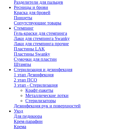
Разделители для пальцев
Ресницы и брови
Краска для бровей
Пинцеты
Сопутствующие товары
Стемпинг
Гель-краски для стемпинга
Лаки для стемпинга Swanky
Лаки для стемпинга прочие
Пластины LAK
Пластины Swanky
Сумочки для пластин
Штампы
Стерилизация и дезинфекция
1 этап Дезинфекция
2 этап ПСО
3 этап - Стерилизация
Крафт-пакеты
Металлические лотки
Стерилизаторы
Дезинфекция рук и поверхностей
Уход
Для педикюра
Крем-парафин
Крема