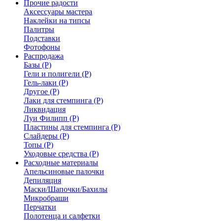
Прочие радости
Аксессуары мастера
Наклейки на типсы
Палитры
Подставки
Фотофоны
Распродажа
Базы (Р)
Гели и полигели (Р)
Гель-лаки (Р)
Другое (Р)
Лаки для стемпинга (Р)
Ликвидация
Луи Филипп (Р)
Пластины для стемпинга (Р)
Слайдеры (Р)
Топы (Р)
Уходовые средства (Р)
Расходные материалы
Апельсиновые палочки
Депиляция
Маски/Шапочки/Бахилы
Микробраши
Перчатки
Полотенца и салфетки