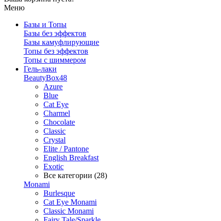
Меню
Базы и Топы
Базы без эффектов
Базы камуфлирующие
Топы без эффектов
Топы с шиммером
Гель-лаки
BeautyBox48
Azure
Blue
Cat Eye
Charmel
Chocolate
Classic
Crystal
Elite / Pantone
English Breakfast
Exotic
Все категории (28)
Monami
Burlesque
Cat Eye Monami
Classic Monami
Fairy Tale/Sparkle