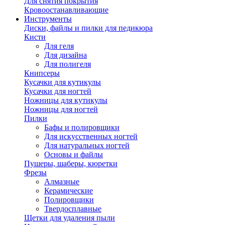
Для снятия покрытия
Кровоостанавливающие
Инструменты
Диски, файлы и пилки для педикюра
Кисти
Для геля
Для дизайна
Для полигеля
Книпсеры
Кусачки для кутикулы
Кусачки для ногтей
Ножницы для кутикулы
Ножницы для ногтей
Пилки
Бафы и полировщики
Для искусственных ногтей
Для натуральных ногтей
Основы и файлы
Пушеры, шаберы, кюретки
Фрезы
Алмазные
Керамические
Полировщики
Твердосплавные
Щетки для удаления пыли