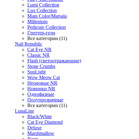
Lumi Collection
Lux Collection
Main Color/Marsala
Millenium
Pedicure Collection
Глиттер-гели
Все категории (11)
Nail Republic
Cat Eye NR
Classic NR
Flash (светоотражающие)
Stone Crumbs
SunLight
Wow Meow Cat
Неоновые NR
Новинки NR
Однофазные
Полупрозрачные
Все категории (11)
LunaLine
Black/White
Cat Eye Diamond
Deluxe
Marshmallow
Neon