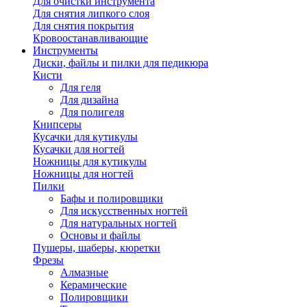
Для очистки инструмента
Для снятия липкого слоя
Для снятия покрытия
Кровоостанавливающие
Инструменты
Диски, файлы и пилки для педикюра
Кисти
Для геля
Для дизайна
Для полигеля
Книпсеры
Кусачки для кутикулы
Кусачки для ногтей
Ножницы для кутикулы
Ножницы для ногтей
Пилки
Бафы и полировщики
Для искусственных ногтей
Для натуральных ногтей
Основы и файлы
Пушеры, шаберы, кюретки
Фрезы
Алмазные
Керамические
Полировщики