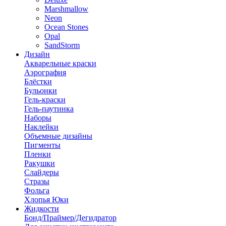
Marshmallow
Neon
Ocean Stones
Opal
SandStorm
Дизайн
Акварельные краски
Аэрография
Блёстки
Бульонки
Гель-краски
Гель-паутинка
Наборы
Наклейки
Объемные дизайны
Пигменты
Пленки
Ракушки
Слайдеры
Стразы
Фольга
Хлопья Юки
Жидкости
Бонд/Праймер/Дегидратор