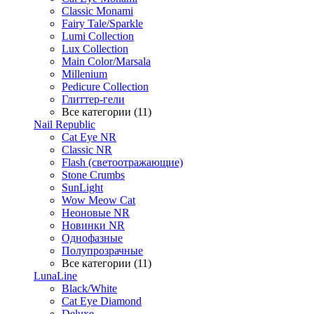
Classic Monami
Fairy Tale/Sparkle
Lumi Collection
Lux Collection
Main Color/Marsala
Millenium
Pedicure Collection
Глиттер-гели
Все категории (11)
Nail Republic
Cat Eye NR
Classic NR
Flash (светоотражающие)
Stone Crumbs
SunLight
Wow Meow Cat
Неоновые NR
Новинки NR
Однофазные
Полупрозрачные
Все категории (11)
LunaLine
Black/White
Cat Eye Diamond
Deluxe