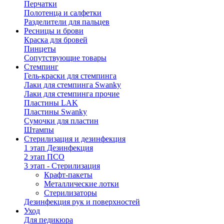
Перчатки
Полотенца и салфетки
Разделители для пальцев
Ресницы и брови
Краска для бровей
Пинцеты
Сопутствующие товары
Стемпинг
Гель-краски для стемпинга
Лаки для стемпинга Swanky
Лаки для стемпинга прочие
Пластины LAK
Пластины Swanky
Сумочки для пластин
Штампы
Стерилизация и дезинфекция
1 этап Дезинфекция
2 этап ПСО
3 этап - Стерилизация
Крафт-пакеты
Металлические лотки
Стерилизаторы
Дезинфекция рук и поверхностей
Уход
Для педикюра