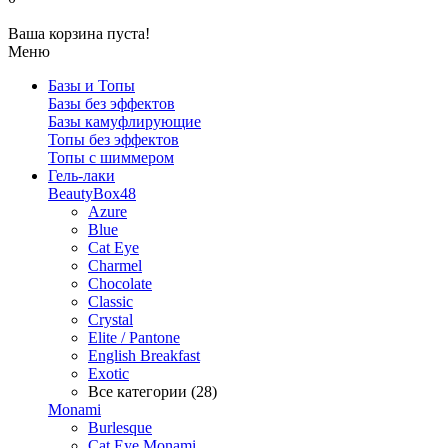
Ваша корзина пуста!
Меню
Базы и Топы
Базы без эффектов
Базы камуфлирующие
Топы без эффектов
Топы с шиммером
Гель-лаки
BeautyBox48
Azure
Blue
Cat Eye
Charmel
Chocolate
Classic
Crystal
Elite / Pantone
English Breakfast
Exotic
Все категории (28)
Monami
Burlesque
Cat Eye Monami