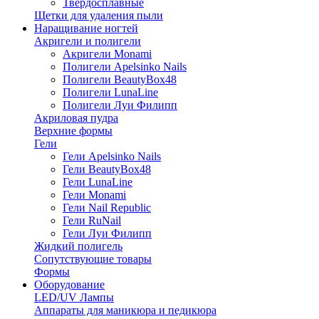
Твердосплавные
Щетки для удаления пыли
Наращивание ногтей
Акригели и полигели
Акригели Monami
Полигели Apelsinko Nails
Полигели BeautyBox48
Полигели LunaLine
Полигели Луи Филипп
Акриловая пудра
Верхние формы
Гели
Гели Apelsinko Nails
Гели BeautyBox48
Гели LunaLine
Гели Monami
Гели Nail Republic
Гели RuNail
Гели Луи Филипп
Жидкий полигель
Сопутствующие товары
Формы
Оборудование
LED/UV Лампы
Аппараты для маникюра и педикюра