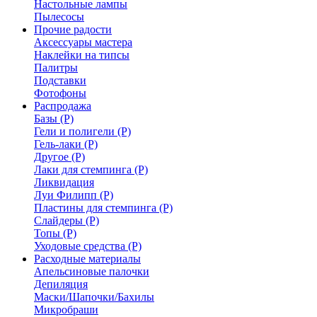
Настольные лампы
Пылесосы
Прочие радости
Аксессуары мастера
Наклейки на типсы
Палитры
Подставки
Фотофоны
Распродажа
Базы (Р)
Гели и полигели (Р)
Гель-лаки (Р)
Другое (Р)
Лаки для стемпинга (Р)
Ликвидация
Луи Филипп (Р)
Пластины для стемпинга (Р)
Слайдеры (Р)
Топы (Р)
Уходовые средства (Р)
Расходные материалы
Апельсиновые палочки
Депиляция
Маски/Шапочки/Бахилы
Микробраши