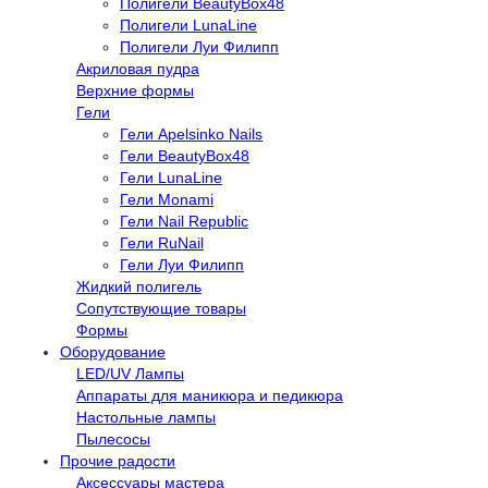
Полигели BeautyBox48
Полигели LunaLine
Полигели Луи Филипп
Акриловая пудра
Верхние формы
Гели
Гели Apelsinko Nails
Гели BeautyBox48
Гели LunaLine
Гели Monami
Гели Nail Republic
Гели RuNail
Гели Луи Филипп
Жидкий полигель
Сопутствующие товары
Формы
Оборудование
LED/UV Лампы
Аппараты для маникюра и педикюра
Настольные лампы
Пылесосы
Прочие радости
Аксессуары мастера