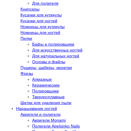
Для полигеля
Книпсеры
Кусачки для кутикулы
Кусачки для ногтей
Ножницы для кутикулы
Ножницы для ногтей
Пилки
Бафы и полировщики
Для искусственных ногтей
Для натуральных ногтей
Основы и файлы
Пушеры, шаберы, кюретки
Фрезы
Алмазные
Керамические
Полировщики
Твердосплавные
Щетки для удаления пыли
Наращивание ногтей
Акригели и полигели
Акригели Monami
Полигели Apelsinko Nails