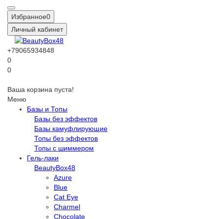
Избранное
0
Личный кабинет
+79065934848
0
0
Ваша корзина пуста!
Меню
Базы и Топы
Базы без эффектов
Базы камуфлирующие
Топы без эффектов
Топы с шиммером
Гель-лаки
BeautyBox48
Azure
Blue
Cat Eye
Charmel
Chocolate