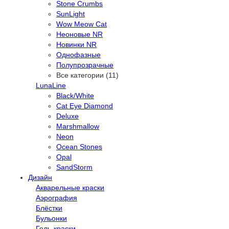
Stone Crumbs
SunLight
Wow Meow Cat
Неоновые NR
Новинки NR
Однофазные
Полупрозрачные
Все категории (11)
LunaLine
Black/White
Cat Eye Diamond
Deluxe
Marshmallow
Neon
Ocean Stones
Opal
SandStorm
Дизайн
Акварельные краски
Аэрография
Блёстки
Бульонки
Гель-краски