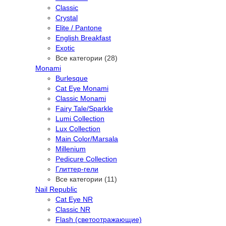
Classic
Crystal
Elite / Pantone
English Breakfast
Exotic
Все категории (28)
Monami
Burlesque
Cat Eye Monami
Classic Monami
Fairy Tale/Sparkle
Lumi Collection
Lux Collection
Main Color/Marsala
Millenium
Pedicure Collection
Глиттер-гели
Все категории (11)
Nail Republic
Cat Eye NR
Classic NR
Flash (светоотражающие)