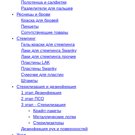
Полотенца и салфетки
Разделители для пальцев
Ресницы и брови
Краска для бровей
Пинцеты
Сопутствующие товары
Стемпинг
Гель-краски для стемпинга
Лаки для стемпинга Swanky
Лаки для стемпинга прочие
Пластины LAK
Пластины Swanky
Сумочки для пластин
Штампы
Стерилизация и дезинфекция
1 этап Дезинфекция
2 этап ПСО
3 этап - Стерилизация
Крафт-пакеты
Металлические лотки
Стерилизаторы
Дезинфекция рук и поверхностей
Уход