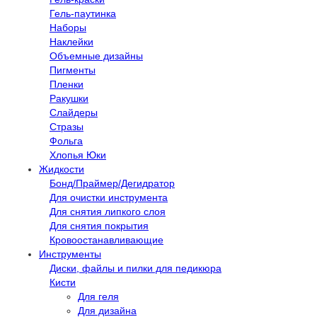
Гель-паутинка
Наборы
Наклейки
Объемные дизайны
Пигменты
Пленки
Ракушки
Слайдеры
Стразы
Фольга
Хлопья Юки
Жидкости
Бонд/Праймер/Дегидратор
Для очистки инструмента
Для снятия липкого слоя
Для снятия покрытия
Кровоостанавливающие
Инструменты
Диски, файлы и пилки для педикюра
Кисти
Для геля
Для дизайна