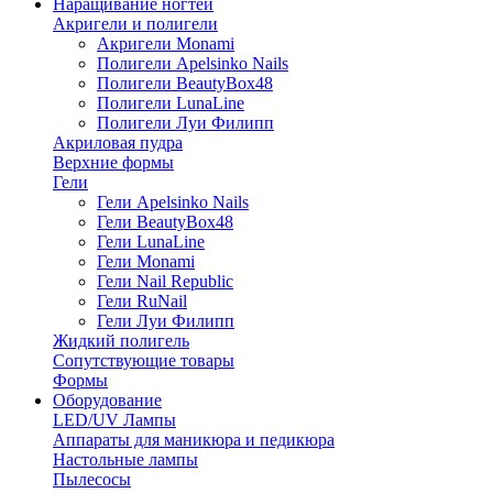
Наращивание ногтей
Акригели и полигели
Акригели Monami
Полигели Apelsinko Nails
Полигели BeautyBox48
Полигели LunaLine
Полигели Луи Филипп
Акриловая пудра
Верхние формы
Гели
Гели Apelsinko Nails
Гели BeautyBox48
Гели LunaLine
Гели Monami
Гели Nail Republic
Гели RuNail
Гели Луи Филипп
Жидкий полигель
Сопутствующие товары
Формы
Оборудование
LED/UV Лампы
Аппараты для маникюра и педикюра
Настольные лампы
Пылесосы