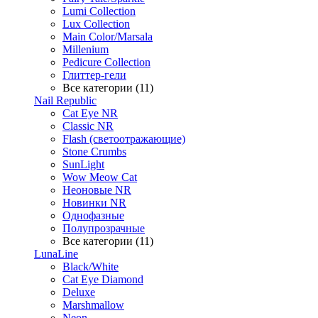
Lumi Collection
Lux Collection
Main Color/Marsala
Millenium
Pedicure Collection
Глиттер-гели
Все категории (11)
Nail Republic
Cat Eye NR
Classic NR
Flash (светоотражающие)
Stone Crumbs
SunLight
Wow Meow Cat
Неоновые NR
Новинки NR
Однофазные
Полупрозрачные
Все категории (11)
LunaLine
Black/White
Cat Eye Diamond
Deluxe
Marshmallow
Neon