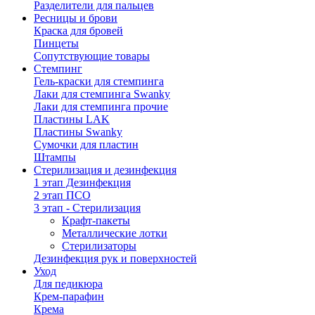
Разделители для пальцев
Ресницы и брови
Краска для бровей
Пинцеты
Сопутствующие товары
Стемпинг
Гель-краски для стемпинга
Лаки для стемпинга Swanky
Лаки для стемпинга прочие
Пластины LAK
Пластины Swanky
Сумочки для пластин
Штампы
Стерилизация и дезинфекция
1 этап Дезинфекция
2 этап ПСО
3 этап - Стерилизация
Крафт-пакеты
Металлические лотки
Стерилизаторы
Дезинфекция рук и поверхностей
Уход
Для педикюра
Крем-парафин
Крема