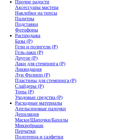
Прочие радости
Аксессуары мастера
Наклейки на типсы
Палитры
Подставки
Фотофоны
Распродажа
Базы (Р)
Гели и полигели (Р)
Гель-лаки (Р)
Другое (Р)
Лаки для стемпинга (Р)
Ликвидация
Луи Филипп (Р)
Пластины для стемпинга (Р)
Слайдеры (Р)
Топы (Р)
Уходовые средства (Р)
Расходные материалы
Апельсиновые палочки
Депиляция
Маски/Шапочки/Бахилы
Микробраши
Перчатки
Полотенца и салфетки