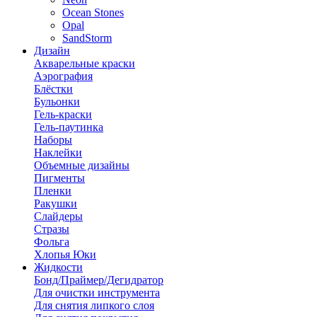
Ocean Stones
Opal
SandStorm
Дизайн
Акварельные краски
Аэрография
Блёстки
Бульонки
Гель-краски
Гель-паутинка
Наборы
Наклейки
Объемные дизайны
Пигменты
Пленки
Ракушки
Слайдеры
Стразы
Фольга
Хлопья Юки
Жидкости
Бонд/Праймер/Дегидратор
Для очистки инструмента
Для снятия липкого слоя