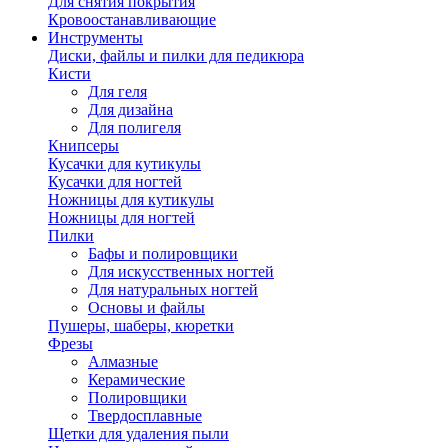
Для снятия покрытия
Кровоостанавливающие
Инструменты
Диски, файлы и пилки для педикюра
Кисти
Для геля
Для дизайна
Для полигеля
Книпсеры
Кусачки для кутикулы
Кусачки для ногтей
Ножницы для кутикулы
Ножницы для ногтей
Пилки
Бафы и полировщики
Для искусственных ногтей
Для натуральных ногтей
Основы и файлы
Пушеры, шаберы, кюретки
Фрезы
Алмазные
Керамические
Полировщики
Твердосплавные
Щетки для удаления пыли