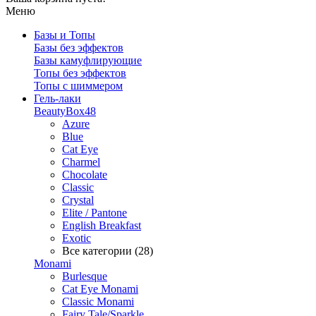
Меню
Базы и Топы
Базы без эффектов
Базы камуфлирующие
Топы без эффектов
Топы с шиммером
Гель-лаки
BeautyBox48
Azure
Blue
Cat Eye
Charmel
Chocolate
Classic
Crystal
Elite / Pantone
English Breakfast
Exotic
Все категории (28)
Monami
Burlesque
Cat Eye Monami
Classic Monami
Fairy Tale/Sparkle