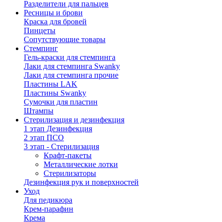
Разделители для пальцев
Ресницы и брови
Краска для бровей
Пинцеты
Сопутствующие товары
Стемпинг
Гель-краски для стемпинга
Лаки для стемпинга Swanky
Лаки для стемпинга прочие
Пластины LAK
Пластины Swanky
Сумочки для пластин
Штампы
Стерилизация и дезинфекция
1 этап Дезинфекция
2 этап ПСО
3 этап - Стерилизация
Крафт-пакеты
Металлические лотки
Стерилизаторы
Дезинфекция рук и поверхностей
Уход
Для педикюра
Крем-парафин
Крема