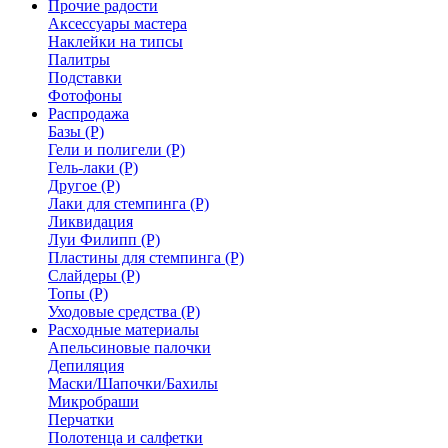
Прочие радости
Аксессуары мастера
Наклейки на типсы
Палитры
Подставки
Фотофоны
Распродажа
Базы (Р)
Гели и полигели (Р)
Гель-лаки (Р)
Другое (Р)
Лаки для стемпинга (Р)
Ликвидация
Луи Филипп (Р)
Пластины для стемпинга (Р)
Слайдеры (Р)
Топы (Р)
Уходовые средства (Р)
Расходные материалы
Апельсиновые палочки
Депиляция
Маски/Шапочки/Бахилы
Микробраши
Перчатки
Полотенца и салфетки