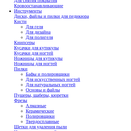
Для снятия покрытия
Кровоостанавливающие
Инструменты
Диски, файлы и пилки для педикюра
Кисти
Для геля
Для дизайна
Для полигеля
Книпсеры
Кусачки для кутикулы
Кусачки для ногтей
Ножницы для кутикулы
Ножницы для ногтей
Пилки
Бафы и полировщики
Для искусственных ногтей
Для натуральных ногтей
Основы и файлы
Пушеры, шаберы, кюретки
Фрезы
Алмазные
Керамические
Полировщики
Твердосплавные
Щетки для удаления пыли