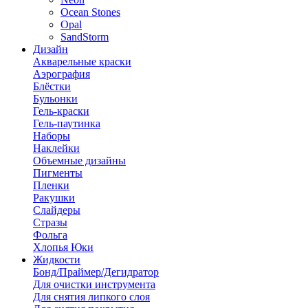
Ocean Stones
Opal
SandStorm
Дизайн
Акварельные краски
Аэрография
Блёстки
Бульонки
Гель-краски
Гель-паутинка
Наборы
Наклейки
Объемные дизайны
Пигменты
Пленки
Ракушки
Слайдеры
Стразы
Фольга
Хлопья Юки
Жидкости
Бонд/Праймер/Дегидратор
Для очистки инструмента
Для снятия липкого слоя