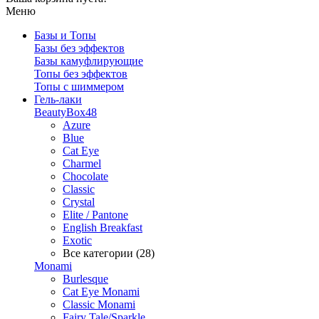
Меню
Базы и Топы
Базы без эффектов
Базы камуфлирующие
Топы без эффектов
Топы с шиммером
Гель-лаки
BeautyBox48
Azure
Blue
Cat Eye
Charmel
Chocolate
Classic
Crystal
Elite / Pantone
English Breakfast
Exotic
Все категории (28)
Monami
Burlesque
Cat Eye Monami
Classic Monami
Fairy Tale/Sparkle