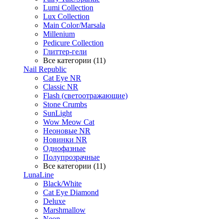
Lumi Collection
Lux Collection
Main Color/Marsala
Millenium
Pedicure Collection
Глиттер-гели
Все категории (11)
Nail Republic
Cat Eye NR
Classic NR
Flash (светоотражающие)
Stone Crumbs
SunLight
Wow Meow Cat
Неоновые NR
Новинки NR
Однофазные
Полупрозрачные
Все категории (11)
LunaLine
Black/White
Cat Eye Diamond
Deluxe
Marshmallow
Neon