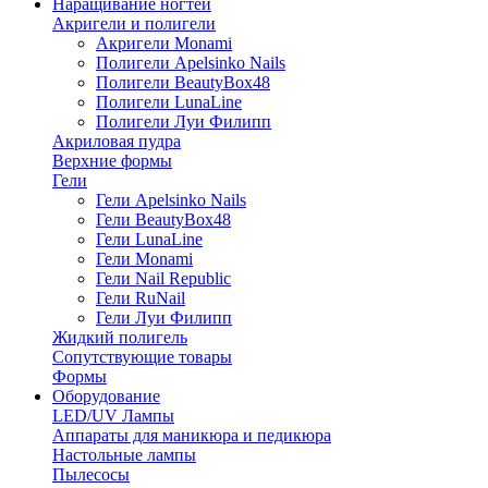
Наращивание ногтей
Акригели и полигели
Акригели Monami
Полигели Apelsinko Nails
Полигели BeautyBox48
Полигели LunaLine
Полигели Луи Филипп
Акриловая пудра
Верхние формы
Гели
Гели Apelsinko Nails
Гели BeautyBox48
Гели LunaLine
Гели Monami
Гели Nail Republic
Гели RuNail
Гели Луи Филипп
Жидкий полигель
Сопутствующие товары
Формы
Оборудование
LED/UV Лампы
Аппараты для маникюра и педикюра
Настольные лампы
Пылесосы