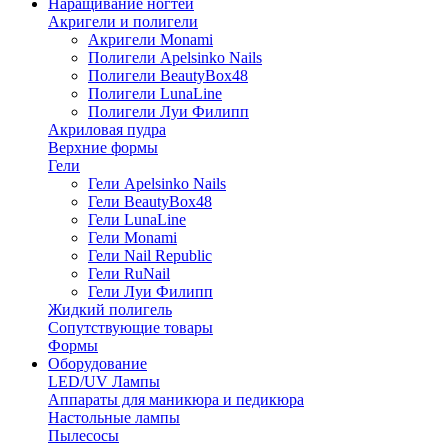
Наращивание ногтей
Акригели и полигели
Акригели Monami
Полигели Apelsinko Nails
Полигели BeautyBox48
Полигели LunaLine
Полигели Луи Филипп
Акриловая пудра
Верхние формы
Гели
Гели Apelsinko Nails
Гели BeautyBox48
Гели LunaLine
Гели Monami
Гели Nail Republic
Гели RuNail
Гели Луи Филипп
Жидкий полигель
Сопутствующие товары
Формы
Оборудование
LED/UV Лампы
Аппараты для маникюра и педикюра
Настольные лампы
Пылесосы