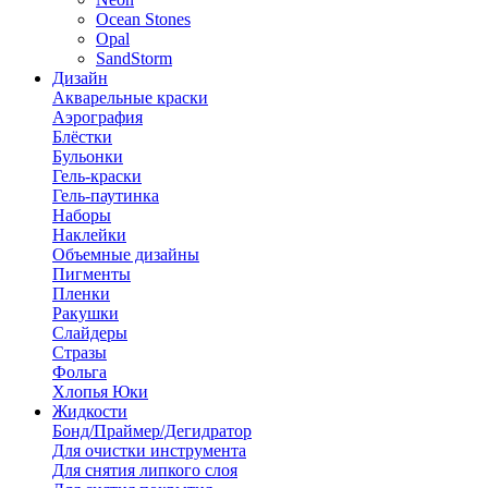
Ocean Stones
Opal
SandStorm
Дизайн
Акварельные краски
Аэрография
Блёстки
Бульонки
Гель-краски
Гель-паутинка
Наборы
Наклейки
Объемные дизайны
Пигменты
Пленки
Ракушки
Слайдеры
Стразы
Фольга
Хлопья Юки
Жидкости
Бонд/Праймер/Дегидратор
Для очистки инструмента
Для снятия липкого слоя