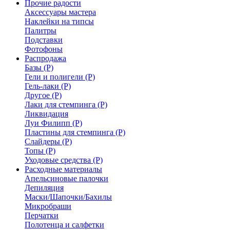
Прочие радости
Аксессуары мастера
Наклейки на типсы
Палитры
Подставки
Фотофоны
Распродажа
Базы (Р)
Гели и полигели (Р)
Гель-лаки (Р)
Другое (Р)
Лаки для стемпинга (Р)
Ликвидация
Луи Филипп (Р)
Пластины для стемпинга (Р)
Слайдеры (Р)
Топы (Р)
Уходовые средства (Р)
Расходные материалы
Апельсиновые палочки
Депиляция
Маски/Шапочки/Бахилы
Микробраши
Перчатки
Полотенца и салфетки