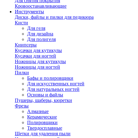
Для снятия покрытия
Кровоостанавливающие
Инструменты
Диски, файлы и пилки для педикюра
Кисти
Для геля
Для дизайна
Для полигеля
Книпсеры
Кусачки для кутикулы
Кусачки для ногтей
Ножницы для кутикулы
Ножницы для ногтей
Пилки
Бафы и полировщики
Для искусственных ногтей
Для натуральных ногтей
Основы и файлы
Пушеры, шаберы, кюретки
Фрезы
Алмазные
Керамические
Полировщики
Твердосплавные
Щетки для удаления пыли