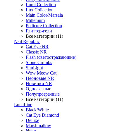
Lumi Collection
Lux Collection
Main Color/Marsala
Millenium
Pedicure Collection
Глиттер-гели
Все категории (11)
Nail Republic
Cat Eye NR
Classic NR
Flash (светоотражающие)
Stone Crumbs
SunLight
Wow Meow Cat
Неоновые NR
Новинки NR
Однофазные
Полупрозрачные
Все категории (11)
LunaLine
Black/White
Cat Eye Diamond
Deluxe
Marshmallow
Neon