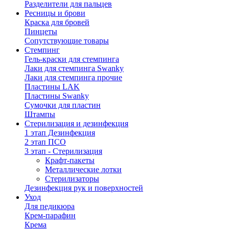
Разделители для пальцев
Ресницы и брови
Краска для бровей
Пинцеты
Сопутствующие товары
Стемпинг
Гель-краски для стемпинга
Лаки для стемпинга Swanky
Лаки для стемпинга прочие
Пластины LAK
Пластины Swanky
Сумочки для пластин
Штампы
Стерилизация и дезинфекция
1 этап Дезинфекция
2 этап ПСО
3 этап - Стерилизация
Крафт-пакеты
Металлические лотки
Стерилизаторы
Дезинфекция рук и поверхностей
Уход
Для педикюра
Крем-парафин
Крема