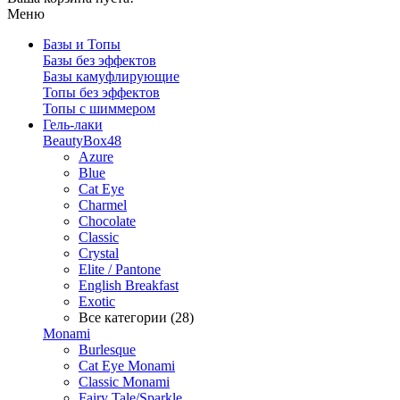
Меню
Базы и Топы
Базы без эффектов
Базы камуфлирующие
Топы без эффектов
Топы с шиммером
Гель-лаки
BeautyBox48
Azure
Blue
Cat Eye
Charmel
Chocolate
Classic
Crystal
Elite / Pantone
English Breakfast
Exotic
Все категории (28)
Monami
Burlesque
Cat Eye Monami
Classic Monami
Fairy Tale/Sparkle