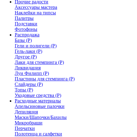
Прочие радости
Аксессуары мастера
Наклейки на типсы
Палитры
Подставки
Фотофоны
Распродажа
Базы (Р)
Гели и полигели (Р)
Гель-лаки (Р)
Другое (Р)
Лаки для стемпинга (Р)
Ликвидация
Луи Филипп (Р)
Пластины для стемпинга (Р)
Слайдеры (Р)
Топы (Р)
Уходовые средства (Р)
Расходные материалы
Апельсиновые палочки
Депиляция
Маски/Шапочки/Бахилы
Микробраши
Перчатки
Полотенца и салфетки