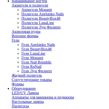
Наращивание ногтей
Акригели и полигели
Акригели Monami
Полигели Apelsinko Nails
Полигели BeautyBox48
Полигели LunaLine
Полигели Луи Филипп
Акриловая пудра
Верхние формы
Гели
Гели Apelsinko Nails
Гели BeautyBox48
Гели LunaLine
Гели Monami
Гели Nail Republic
Гели RuNail
Гели Луи Филипп
Жидкий полигель
Сопутствующие товары
Формы
Оборудование
LED/UV Лампы
Аппараты для маникюра и педикюра
Настольные лампы
Пылесосы