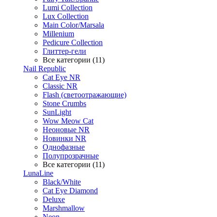
Lumi Collection
Lux Collection
Main Color/Marsala
Millenium
Pedicure Collection
Глиттер-гели
Все категории (11)
Nail Republic
Cat Eye NR
Classic NR
Flash (светоотражающие)
Stone Crumbs
SunLight
Wow Meow Cat
Неоновые NR
Новинки NR
Однофазные
Полупрозрачные
Все категории (11)
LunaLine
Black/White
Cat Eye Diamond
Deluxe
Marshmallow
Neon