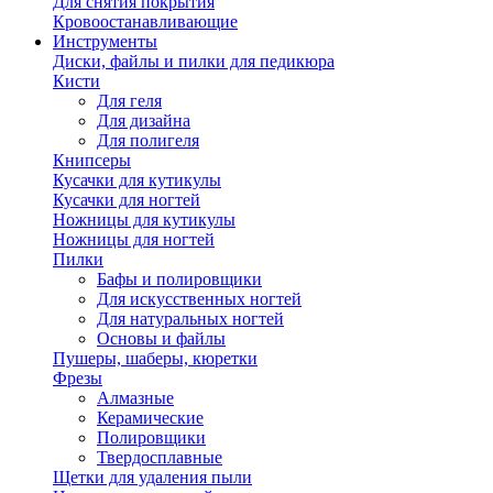
Для снятия покрытия
Кровоостанавливающие
Инструменты
Диски, файлы и пилки для педикюра
Кисти
Для геля
Для дизайна
Для полигеля
Книпсеры
Кусачки для кутикулы
Кусачки для ногтей
Ножницы для кутикулы
Ножницы для ногтей
Пилки
Бафы и полировщики
Для искусственных ногтей
Для натуральных ногтей
Основы и файлы
Пушеры, шаберы, кюретки
Фрезы
Алмазные
Керамические
Полировщики
Твердосплавные
Щетки для удаления пыли