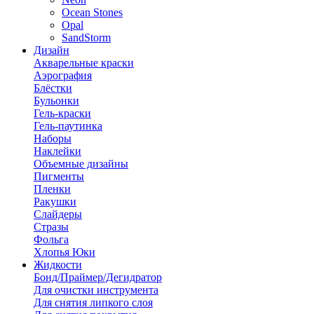
Ocean Stones
Opal
SandStorm
Дизайн
Акварельные краски
Аэрография
Блёстки
Бульонки
Гель-краски
Гель-паутинка
Наборы
Наклейки
Объемные дизайны
Пигменты
Пленки
Ракушки
Слайдеры
Стразы
Фольга
Хлопья Юки
Жидкости
Бонд/Праймер/Дегидратор
Для очистки инструмента
Для снятия липкого слоя