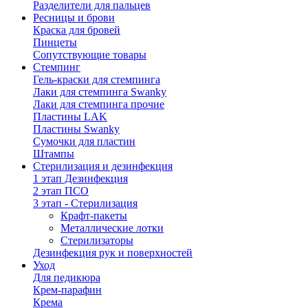
Разделители для пальцев
Ресницы и брови
Краска для бровей
Пинцеты
Сопутствующие товары
Стемпинг
Гель-краски для стемпинга
Лаки для стемпинга Swanky
Лаки для стемпинга прочие
Пластины LAK
Пластины Swanky
Сумочки для пластин
Штампы
Стерилизация и дезинфекция
1 этап Дезинфекция
2 этап ПСО
3 этап - Стерилизация
Крафт-пакеты
Металлические лотки
Стерилизаторы
Дезинфекция рук и поверхностей
Уход
Для педикюра
Крем-парафин
Крема