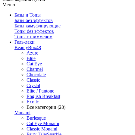
Меню
Базы и Топы
Базы без эффектов
Базы камуфлирующие
Топы без эффектов
Топы с шиммером
Гель-лаки
BeautyBox48
Azure
Blue
Cat Eye
Charmel
Chocolate
Classic
Crystal
Elite / Pantone
English Breakfast
Exotic
Все категории (28)
Monami
Burlesque
Cat Eye Monami
Classic Monami
Fairy Tale/Sparkle