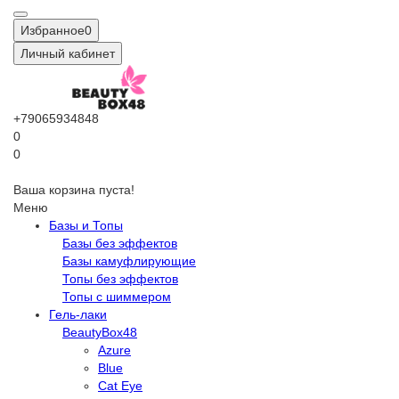
Избранное
0
Личный кабинет
+79065934848
0
0
Ваша корзина пуста!
Меню
Базы и Топы
Базы без эффектов
Базы камуфлирующие
Топы без эффектов
Топы с шиммером
Гель-лаки
BeautyBox48
Azure
Blue
Cat Eye