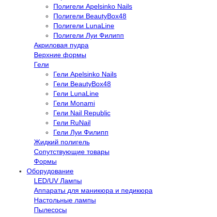
Полигели Apelsinko Nails
Полигели BeautyBox48
Полигели LunaLine
Полигели Луи Филипп
Акриловая пудра
Верхние формы
Гели
Гели Apelsinko Nails
Гели BeautyBox48
Гели LunaLine
Гели Monami
Гели Nail Republic
Гели RuNail
Гели Луи Филипп
Жидкий полигель
Сопутствующие товары
Формы
Оборудование
LED/UV Лампы
Аппараты для маникюра и педикюра
Настольные лампы
Пылесосы