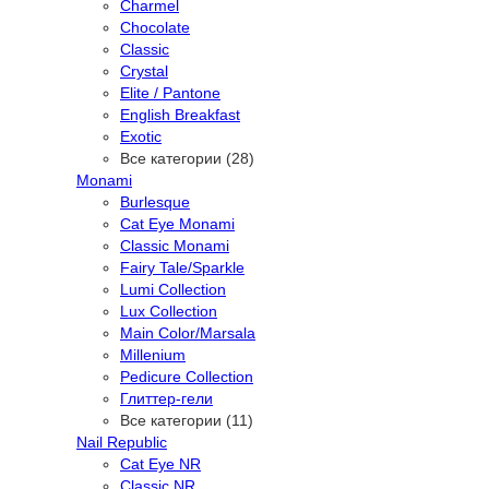
Charmel
Chocolate
Classic
Crystal
Elite / Pantone
English Breakfast
Exotic
Все категории (28)
Monami
Burlesque
Cat Eye Monami
Classic Monami
Fairy Tale/Sparkle
Lumi Collection
Lux Collection
Main Color/Marsala
Millenium
Pedicure Collection
Глиттер-гели
Все категории (11)
Nail Republic
Cat Eye NR
Classic NR