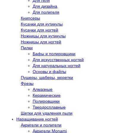
Для геля
Для дизайна
Для полигеля
Книпсеры
Кусачки для кутикулы
Кусачки для ногтей
Ножницы для кутикулы
Ножницы для ногтей
Пилки
Бафы и полировщики
Для искусственных ногтей
Для натуральных ногтей
Основы и файлы
Пушеры, шаберы, кюретки
Фрезы
Алмазные
Керамические
Полировщики
Твердосплавные
Щетки для удаления пыли
Наращивание ногтей
Акригели и полигели
Акригели Monami