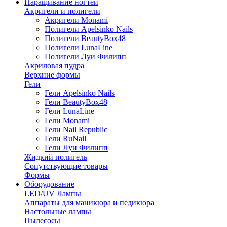
Наращивание ногтей
Акригели и полигели
Акригели Monami
Полигели Apelsinko Nails
Полигели BeautyBox48
Полигели LunaLine
Полигели Луи Филипп
Акриловая пудра
Верхние формы
Гели
Гели Apelsinko Nails
Гели BeautyBox48
Гели LunaLine
Гели Monami
Гели Nail Republic
Гели RuNail
Гели Луи Филипп
Жидкий полигель
Сопутствующие товары
Формы
Оборудование
LED/UV Лампы
Аппараты для маникюра и педикюра
Настольные лампы
Пылесосы