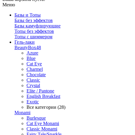
Меню
Базы и Топы
Базы без эффектов
Базы камуфлирующие
Топы без эффектов
Топы с шиммером
Гель-лаки
BeautyBox48
Azure
Blue
Cat Eye
Charmel
Chocolate
Classic
Crystal
Elite / Pantone
English Breakfast
Exotic
Все категории (28)
Monami
Burlesque
Cat Eye Monami
Classic Monami
Fairy Tale/Sparkle