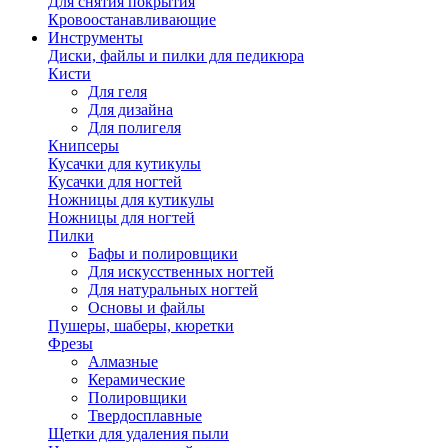
Для снятия покрытия
Кровоостанавливающие
Инструменты
Диски, файлы и пилки для педикюра
Кисти
Для геля
Для дизайна
Для полигеля
Книпсеры
Кусачки для кутикулы
Кусачки для ногтей
Ножницы для кутикулы
Ножницы для ногтей
Пилки
Бафы и полировщики
Для искусственных ногтей
Для натуральных ногтей
Основы и файлы
Пушеры, шаберы, кюретки
Фрезы
Алмазные
Керамические
Полировщики
Твердосплавные
Щетки для удаления пыли