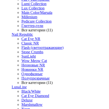
Lumi Collection
Lux Collection
Main Color/Marsala
Millenium
Pedicure Collection
Глиттер-гели
Все категории (11)
Nail Republic
Cat Eye NR
Classic NR
Flash (светоотражающие)
Stone Crumbs
SunLight
Wow Meow Cat
Неоновые NR
Новинки NR
Однофазные
Полупрозрачные
Все категории (11)
LunaLine
Black/White
Cat Eye Diamond
Deluxe
Marshmallow
Neon