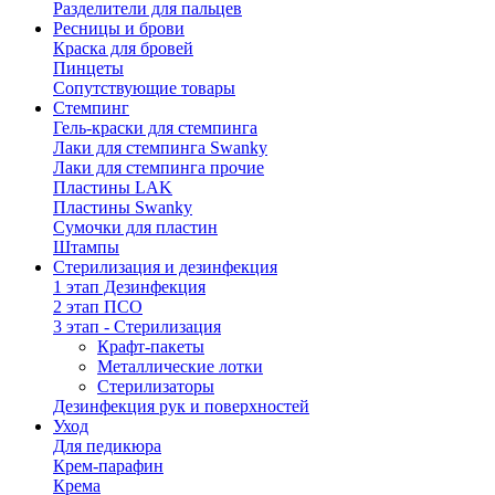
Разделители для пальцев
Ресницы и брови
Краска для бровей
Пинцеты
Сопутствующие товары
Стемпинг
Гель-краски для стемпинга
Лаки для стемпинга Swanky
Лаки для стемпинга прочие
Пластины LAK
Пластины Swanky
Сумочки для пластин
Штампы
Стерилизация и дезинфекция
1 этап Дезинфекция
2 этап ПСО
3 этап - Стерилизация
Крафт-пакеты
Металлические лотки
Стерилизаторы
Дезинфекция рук и поверхностей
Уход
Для педикюра
Крем-парафин
Крема