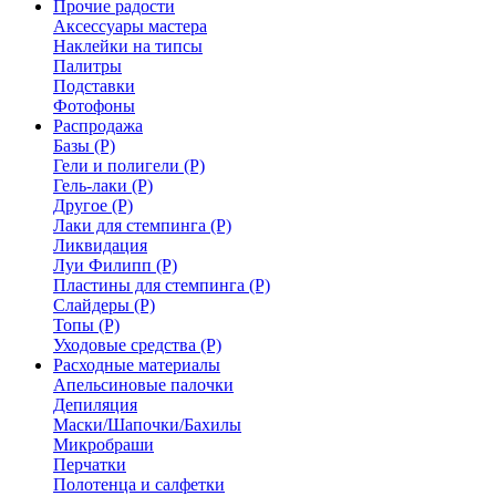
Прочие радости
Аксессуары мастера
Наклейки на типсы
Палитры
Подставки
Фотофоны
Распродажа
Базы (Р)
Гели и полигели (Р)
Гель-лаки (Р)
Другое (Р)
Лаки для стемпинга (Р)
Ликвидация
Луи Филипп (Р)
Пластины для стемпинга (Р)
Слайдеры (Р)
Топы (Р)
Уходовые средства (Р)
Расходные материалы
Апельсиновые палочки
Депиляция
Маски/Шапочки/Бахилы
Микробраши
Перчатки
Полотенца и салфетки