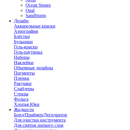
Ocean Stones
Opal
SandStorm
Дизайн
Акварельные краски
Аэрография
Блёстки
Бульонки
Гель-краски
Гель-паутинка
Наборы
Наклейки
Объемные дизайны
Пигменты
Пленки
Ракушки
Слайдеры
Стразы
Фольга
Хлопья Юки
Жидкости
Бонд/Праймер/Дегидратор
Для очистки инструмента
Для снятия липкого слоя