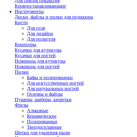
Для снятия покрытия
Кровоостанавливающие
Инструменты
Диски, файлы и пилки для педикюра
Кисти
Для геля
Для дизайна
Для полигеля
Книпсеры
Кусачки для кутикулы
Кусачки для ногтей
Ножницы для кутикулы
Ножницы для ногтей
Пилки
Бафы и полировщики
Для искусственных ногтей
Для натуральных ногтей
Основы и файлы
Пушеры, шаберы, кюретки
Фрезы
Алмазные
Керамические
Полировщики
Твердосплавные
Щетки для удаления пыли