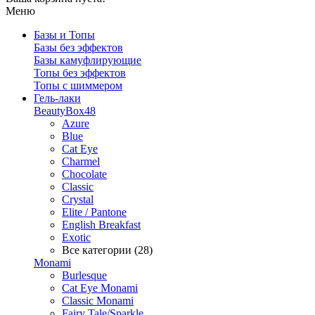
Меню
Базы и Топы
Базы без эффектов
Базы камуфлирующие
Топы без эффектов
Топы с шиммером
Гель-лаки
BeautyBox48
Azure
Blue
Cat Eye
Charmel
Chocolate
Classic
Crystal
Elite / Pantone
English Breakfast
Exotic
Все категории (28)
Monami
Burlesque
Cat Eye Monami
Classic Monami
Fairy Tale/Sparkle