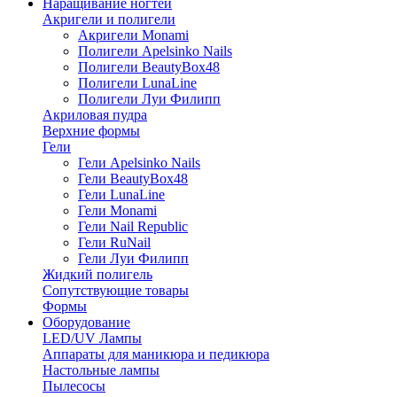
Наращивание ногтей
Акригели и полигели
Акригели Monami
Полигели Apelsinko Nails
Полигели BeautyBox48
Полигели LunaLine
Полигели Луи Филипп
Акриловая пудра
Верхние формы
Гели
Гели Apelsinko Nails
Гели BeautyBox48
Гели LunaLine
Гели Monami
Гели Nail Republic
Гели RuNail
Гели Луи Филипп
Жидкий полигель
Сопутствующие товары
Формы
Оборудование
LED/UV Лампы
Аппараты для маникюра и педикюра
Настольные лампы
Пылесосы