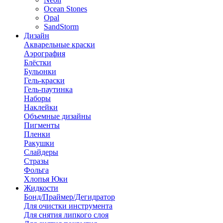
Ocean Stones
Opal
SandStorm
Дизайн
Акварельные краски
Аэрография
Блёстки
Бульонки
Гель-краски
Гель-паутинка
Наборы
Наклейки
Объемные дизайны
Пигменты
Пленки
Ракушки
Слайдеры
Стразы
Фольга
Хлопья Юки
Жидкости
Бонд/Праймер/Дегидратор
Для очистки инструмента
Для снятия липкого слоя