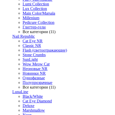
Lumi Collection
Lux Collection
Main Color/Marsala
Millenium
Pedicure Collection
Глиттер-гели
Все категории (11)
Nail Republic
Cat Eye NR
Classic NR
Flash (светоотражающие)
Stone Crumbs
SunLight
Wow Meow Cat
Неоновые NR
Новинки NR
Однофазные
Полупрозрачные
Все категории (11)
LunaLine
Black/White
Cat Eye Diamond
Deluxe
Marshmallow
Neon