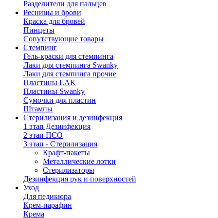
Разделители для пальцев
Ресницы и брови
Краска для бровей
Пинцеты
Сопутствующие товары
Стемпинг
Гель-краски для стемпинга
Лаки для стемпинга Swanky
Лаки для стемпинга прочие
Пластины LAK
Пластины Swanky
Сумочки для пластин
Штампы
Стерилизация и дезинфекция
1 этап Дезинфекция
2 этап ПСО
3 этап - Стерилизация
Крафт-пакеты
Металлические лотки
Стерилизаторы
Дезинфекция рук и поверхностей
Уход
Для педикюра
Крем-парафин
Крема