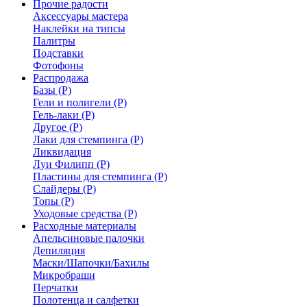
Прочие радости
Аксессуары мастера
Наклейки на типсы
Палитры
Подставки
Фотофоны
Распродажа
Базы (Р)
Гели и полигели (Р)
Гель-лаки (Р)
Другое (Р)
Лаки для стемпинга (Р)
Ликвидация
Луи Филипп (Р)
Пластины для стемпинга (Р)
Слайдеры (Р)
Топы (Р)
Уходовые средства (Р)
Расходные материалы
Апельсиновые палочки
Депиляция
Маски/Шапочки/Бахилы
Микробраши
Перчатки
Полотенца и салфетки