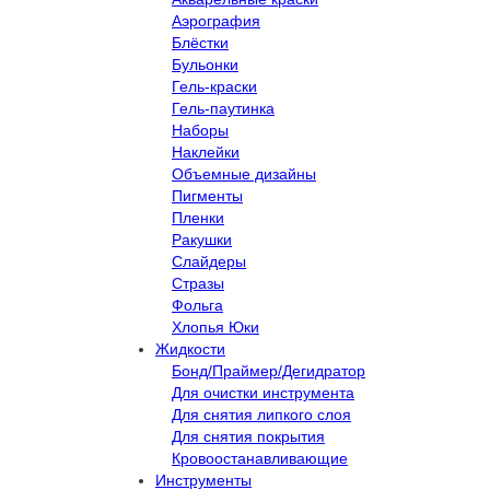
Аэрография
Блёстки
Бульонки
Гель-краски
Гель-паутинка
Наборы
Наклейки
Объемные дизайны
Пигменты
Пленки
Ракушки
Слайдеры
Стразы
Фольга
Хлопья Юки
Жидкости
Бонд/Праймер/Дегидратор
Для очистки инструмента
Для снятия липкого слоя
Для снятия покрытия
Кровоостанавливающие
Инструменты