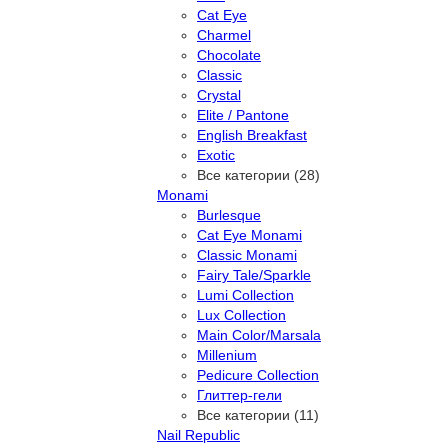
Cat Eye
Charmel
Chocolate
Classic
Crystal
Elite / Pantone
English Breakfast
Exotic
Все категории (28)
Monami
Burlesque
Cat Eye Monami
Classic Monami
Fairy Tale/Sparkle
Lumi Collection
Lux Collection
Main Color/Marsala
Millenium
Pedicure Collection
Глиттер-гели
Все категории (11)
Nail Republic