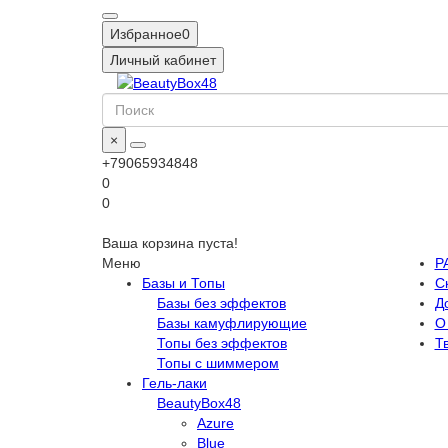
Избранное
0
Личный кабинет
×
+79065934848
0
0
Ваша корзина пуста!
Меню
Р
Базы и Топы
С
Базы без эффектов
Д
Базы камуфлирующие
О
Топы без эффектов
Т
Топы с шиммером
Гель-лаки
BeautyBox48
Azure
Blue