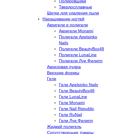
Полировщики
Твердосплавные
Щетки для удаления пыли
Наращивание ногтей
Акригели и полигели
Акригели Monami
Полигели Apelsinko
Nails
Полигели BeautyBox48
Полигели LunaLine
Полигели Луи Филипп
Акриловая пудра
Верхние формы
Гели
Гели Apelsinko Nails
Гели BeautyBox48
Гели LunaLine
Гели Monami
Гели Nail Republic
Гели RuNail
Гели Луи Филипп
Жидкий полигель
Сопутствующие товары