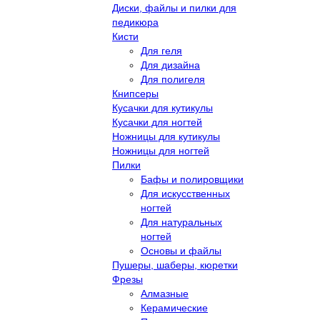
Диски, файлы и пилки для
педикюра
Кисти
Для геля
Для дизайна
Для полигеля
Книпсеры
Кусачки для кутикулы
Кусачки для ногтей
Ножницы для кутикулы
Ножницы для ногтей
Пилки
Бафы и полировщики
Для искусственных
ногтей
Для натуральных
ногтей
Основы и файлы
Пушеры, шаберы, кюретки
Фрезы
Алмазные
Керамические