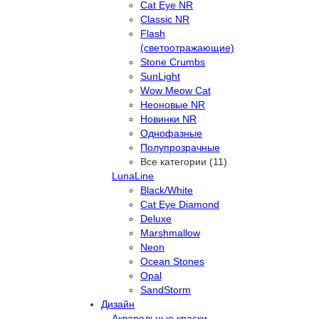
Cat Eye NR
Classic NR
Flash
(светоотражающие)
Stone Crumbs
SunLight
Wow Meow Cat
Неоновые NR
Новинки NR
Однофазные
Полупрозрачные
Все категории (11)
LunaLine
Black/White
Cat Eye Diamond
Deluxe
Marshmallow
Neon
Ocean Stones
Opal
SandStorm
Дизайн
Акварельные краски