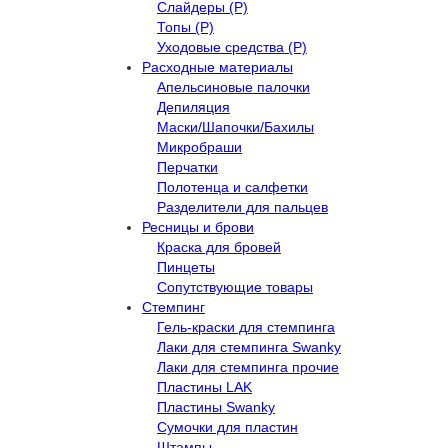
Слайдеры (Р)
Топы (Р)
Уходовые средства (Р)
Расходные материалы
Апельсиновые палочки
Депиляция
Маски/Шапочки/Бахилы
Микробраши
Перчатки
Полотенца и салфетки
Разделители для пальцев
Ресницы и брови
Краска для бровей
Пинцеты
Сопутствующие товары
Стемпинг
Гель-краски для стемпинга
Лаки для стемпинга Swanky
Лаки для стемпинга прочие
Пластины LAK
Пластины Swanky
Сумочки для пластин
Штампы