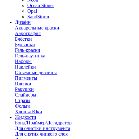
Ocean Stones
Opal
SandStorm
Дизайн
Акварельные краски
Аэрография
Блёстки
Бульонки
Гель-краски
Гель-паутинка
Наборы
Наклейки
Объемные дизайны
Пигменты
Пленки
Ракушки
Слайдеры
Стразы
Фольга
Хлопья Юки
Жидкости
Бонд/Праймер/Дегидратор
Для очистки инструмента
Для снятия липкого слоя