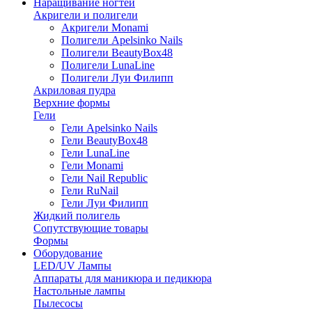
Наращивание ногтей
Акригели и полигели
Акригели Monami
Полигели Apelsinko Nails
Полигели BeautyBox48
Полигели LunaLine
Полигели Луи Филипп
Акриловая пудра
Верхние формы
Гели
Гели Apelsinko Nails
Гели BeautyBox48
Гели LunaLine
Гели Monami
Гели Nail Republic
Гели RuNail
Гели Луи Филипп
Жидкий полигель
Сопутствующие товары
Формы
Оборудование
LED/UV Лампы
Аппараты для маникюра и педикюра
Настольные лампы
Пылесосы