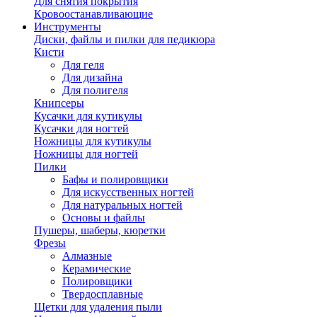
Для снятия покрытия
Кровоостанавливающие
Инструменты
Диски, файлы и пилки для педикюра
Кисти
Для геля
Для дизайна
Для полигеля
Книпсеры
Кусачки для кутикулы
Кусачки для ногтей
Ножницы для кутикулы
Ножницы для ногтей
Пилки
Бафы и полировщики
Для искусственных ногтей
Для натуральных ногтей
Основы и файлы
Пушеры, шаберы, кюретки
Фрезы
Алмазные
Керамические
Полировщики
Твердосплавные
Щетки для удаления пыли