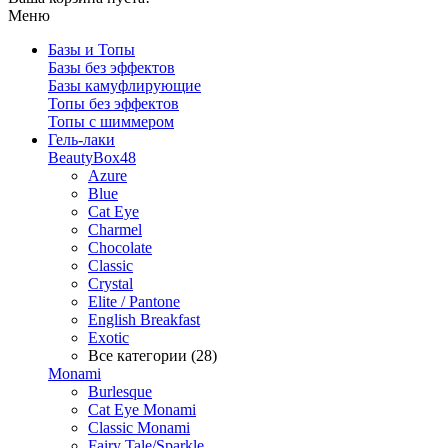
Меню
Базы и Топы
Базы без эффектов
Базы камуфлирующие
Топы без эффектов
Топы с шиммером
Гель-лаки
BeautyBox48
Azure
Blue
Cat Eye
Charmel
Chocolate
Classic
Crystal
Elite / Pantone
English Breakfast
Exotic
Все категории (28)
Monami
Burlesque
Cat Eye Monami
Classic Monami
Fairy Tale/Sparkle