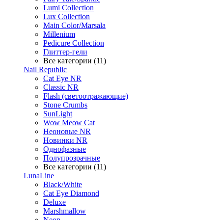
Lumi Collection
Lux Collection
Main Color/Marsala
Millenium
Pedicure Collection
Глиттер-гели
Все категории (11)
Nail Republic
Cat Eye NR
Classic NR
Flash (светоотражающие)
Stone Crumbs
SunLight
Wow Meow Cat
Неоновые NR
Новинки NR
Однофазные
Полупрозрачные
Все категории (11)
LunaLine
Black/White
Cat Eye Diamond
Deluxe
Marshmallow
Neon