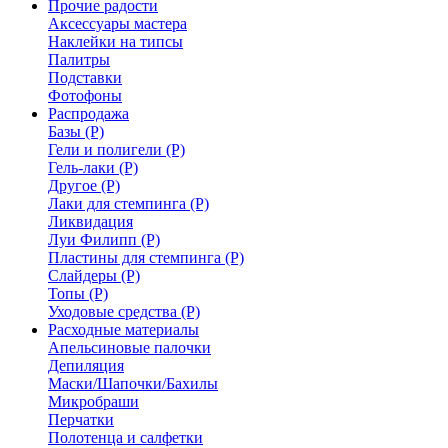
Прочие радости
Аксессуары мастера
Наклейки на типсы
Палитры
Подставки
Фотофоны
Распродажа
Базы (Р)
Гели и полигели (Р)
Гель-лаки (Р)
Другое (Р)
Лаки для стемпинга (Р)
Ликвидация
Луи Филипп (Р)
Пластины для стемпинга (Р)
Слайдеры (Р)
Топы (Р)
Уходовые средства (Р)
Расходные материалы
Апельсиновые палочки
Депиляция
Маски/Шапочки/Бахилы
Микробраши
Перчатки
Полотенца и салфетки