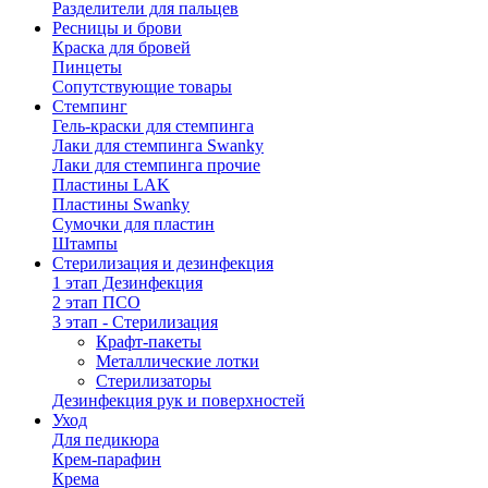
Разделители для пальцев
Ресницы и брови
Краска для бровей
Пинцеты
Сопутствующие товары
Стемпинг
Гель-краски для стемпинга
Лаки для стемпинга Swanky
Лаки для стемпинга прочие
Пластины LAK
Пластины Swanky
Сумочки для пластин
Штампы
Стерилизация и дезинфекция
1 этап Дезинфекция
2 этап ПСО
3 этап - Стерилизация
Крафт-пакеты
Металлические лотки
Стерилизаторы
Дезинфекция рук и поверхностей
Уход
Для педикюра
Крем-парафин
Крема