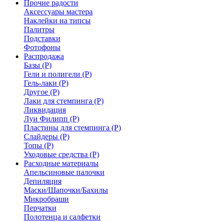
Прочие радости
Аксессуары мастера
Наклейки на типсы
Палитры
Подставки
Фотофоны
Распродажа
Базы (Р)
Гели и полигели (Р)
Гель-лаки (Р)
Другое (Р)
Лаки для стемпинга (Р)
Ликвидация
Луи Филипп (Р)
Пластины для стемпинга (Р)
Слайдеры (Р)
Топы (Р)
Уходовые средства (Р)
Расходные материалы
Апельсиновые палочки
Депиляция
Маски/Шапочки/Бахилы
Микробраши
Перчатки
Полотенца и салфетки