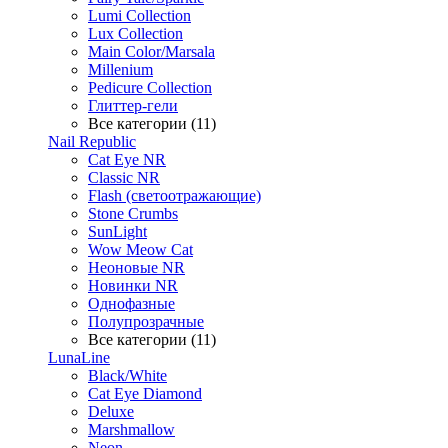
Lumi Collection
Lux Collection
Main Color/Marsala
Millenium
Pedicure Collection
Глиттер-гели
Все категории (11)
Nail Republic
Cat Eye NR
Classic NR
Flash (светоотражающие)
Stone Crumbs
SunLight
Wow Meow Cat
Неоновые NR
Новинки NR
Однофазные
Полупрозрачные
Все категории (11)
LunaLine
Black/White
Cat Eye Diamond
Deluxe
Marshmallow
Neon