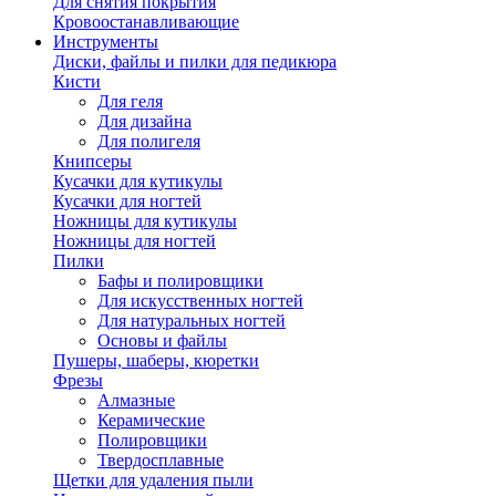
Для снятия покрытия
Кровоостанавливающие
Инструменты
Диски, файлы и пилки для педикюра
Кисти
Для геля
Для дизайна
Для полигеля
Книпсеры
Кусачки для кутикулы
Кусачки для ногтей
Ножницы для кутикулы
Ножницы для ногтей
Пилки
Бафы и полировщики
Для искусственных ногтей
Для натуральных ногтей
Основы и файлы
Пушеры, шаберы, кюретки
Фрезы
Алмазные
Керамические
Полировщики
Твердосплавные
Щетки для удаления пыли