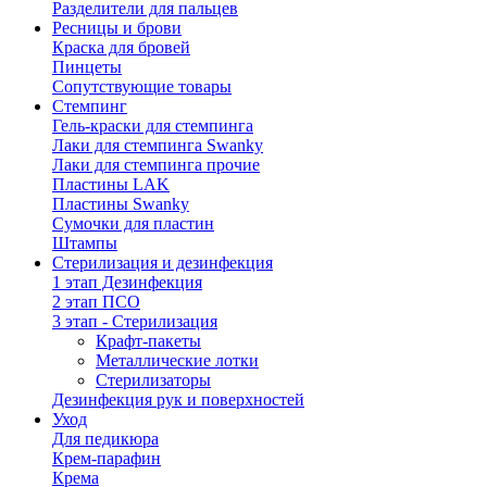
Разделители для пальцев
Ресницы и брови
Краска для бровей
Пинцеты
Сопутствующие товары
Стемпинг
Гель-краски для стемпинга
Лаки для стемпинга Swanky
Лаки для стемпинга прочие
Пластины LAK
Пластины Swanky
Сумочки для пластин
Штампы
Стерилизация и дезинфекция
1 этап Дезинфекция
2 этап ПСО
3 этап - Стерилизация
Крафт-пакеты
Металлические лотки
Стерилизаторы
Дезинфекция рук и поверхностей
Уход
Для педикюра
Крем-парафин
Крема