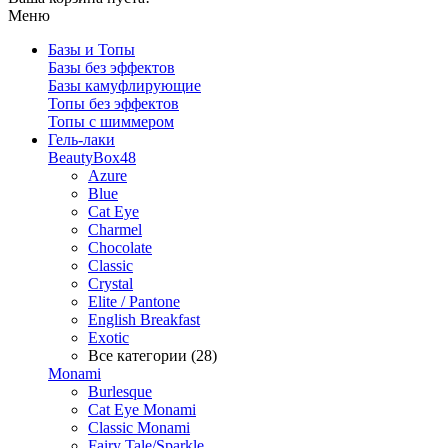
Меню
Базы и Топы
Базы без эффектов
Базы камуфлирующие
Топы без эффектов
Топы с шиммером
Гель-лаки
BeautyBox48
Azure
Blue
Cat Eye
Charmel
Chocolate
Classic
Crystal
Elite / Pantone
English Breakfast
Exotic
Все категории (28)
Monami
Burlesque
Cat Eye Monami
Classic Monami
Fairy Tale/Sparkle