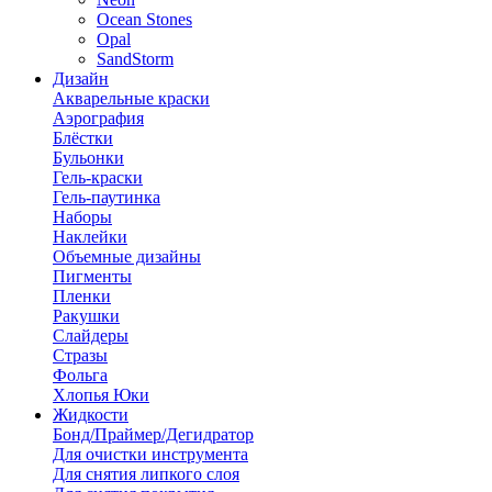
Ocean Stones
Opal
SandStorm
Дизайн
Акварельные краски
Аэрография
Блёстки
Бульонки
Гель-краски
Гель-паутинка
Наборы
Наклейки
Объемные дизайны
Пигменты
Пленки
Ракушки
Слайдеры
Стразы
Фольга
Хлопья Юки
Жидкости
Бонд/Праймер/Дегидратор
Для очистки инструмента
Для снятия липкого слоя