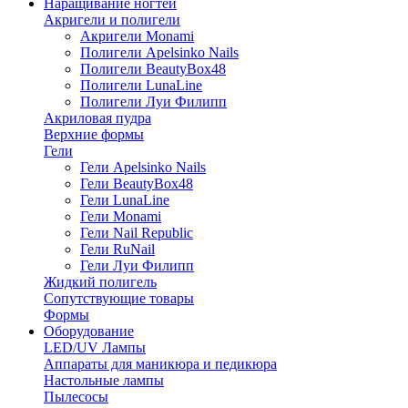
Наращивание ногтей
Акригели и полигели
Акригели Monami
Полигели Apelsinko Nails
Полигели BeautyBox48
Полигели LunaLine
Полигели Луи Филипп
Акриловая пудра
Верхние формы
Гели
Гели Apelsinko Nails
Гели BeautyBox48
Гели LunaLine
Гели Monami
Гели Nail Republic
Гели RuNail
Гели Луи Филипп
Жидкий полигель
Сопутствующие товары
Формы
Оборудование
LED/UV Лампы
Аппараты для маникюра и педикюра
Настольные лампы
Пылесосы