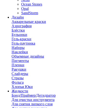
Ocean Stones
Opal
SandStorm
Дизайн
Акварельные краски
Аэрография
Блёстки
Бульонки
Гель-краски
Гель-паутинка
Наборы
Наклейки
Объемные дизайны
Пигменты
Пленки
Ракушки
Слайдеры
Стразы
Фольга
Хлопья Юки
Жидкости
Бонд/Праймер/Дегидратор
Для очистки инструмента
Для снятия липкого слоя