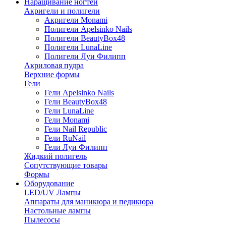
Наращивание ногтей
Акригели и полигели
Акригели Monami
Полигели Apelsinko Nails
Полигели BeautyBox48
Полигели LunaLine
Полигели Луи Филипп
Акриловая пудра
Верхние формы
Гели
Гели Apelsinko Nails
Гели BeautyBox48
Гели LunaLine
Гели Monami
Гели Nail Republic
Гели RuNail
Гели Луи Филипп
Жидкий полигель
Сопутствующие товары
Формы
Оборудование
LED/UV Лампы
Аппараты для маникюра и педикюра
Настольные лампы
Пылесосы