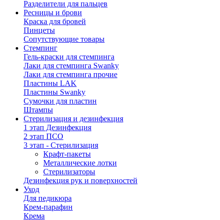
Разделители для пальцев
Ресницы и брови
Краска для бровей
Пинцеты
Сопутствующие товары
Стемпинг
Гель-краски для стемпинга
Лаки для стемпинга Swanky
Лаки для стемпинга прочие
Пластины LAK
Пластины Swanky
Сумочки для пластин
Штампы
Стерилизация и дезинфекция
1 этап Дезинфекция
2 этап ПСО
3 этап - Стерилизация
Крафт-пакеты
Металлические лотки
Стерилизаторы
Дезинфекция рук и поверхностей
Уход
Для педикюра
Крем-парафин
Крема