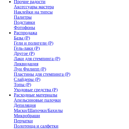
Прочие радости
Аксессуары мастера
Наклейки на типсы
Палитры
Подставки
Фотофоны
Распродажа
Базы (Р)
Гели и полигели (Р)
Гель-лаки (Р)
Другое (Р)
Лаки для стемпинга (Р)
Ликвидация
Луи Филипп (Р)
Пластины для стемпинга (Р)
Слайдеры (Р)
Топы (Р)
Уходовые средства (Р)
Расходные материалы
Апельсиновые палочки
Депиляция
Маски/Шапочки/Бахилы
Микробраши
Перчатки
Полотенца и салфетки