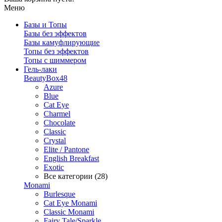
Меню
Базы и Топы
Базы без эффектов
Базы камуфлирующие
Топы без эффектов
Топы с шиммером
Гель-лаки
BeautyBox48
Azure
Blue
Cat Eye
Charmel
Chocolate
Classic
Crystal
Elite / Pantone
English Breakfast
Exotic
Все категории (28)
Monami
Burlesque
Cat Eye Monami
Classic Monami
Fairy Tale/Sparkle