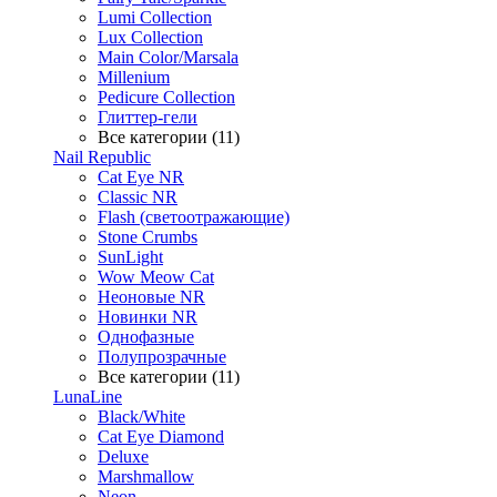
Lumi Collection
Lux Collection
Main Color/Marsala
Millenium
Pedicure Collection
Глиттер-гели
Все категории (11)
Nail Republic
Cat Eye NR
Classic NR
Flash (светоотражающие)
Stone Crumbs
SunLight
Wow Meow Cat
Неоновые NR
Новинки NR
Однофазные
Полупрозрачные
Все категории (11)
LunaLine
Black/White
Cat Eye Diamond
Deluxe
Marshmallow
Neon