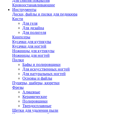
Для снятия покрытия
Кровоостанавливающие
Инструменты
Диски, файлы и пилки для педикюра
Кисти
Для геля
Для дизайна
Для полигеля
Книпсеры
Кусачки для кутикулы
Кусачки для ногтей
Ножницы для кутикулы
Ножницы для ногтей
Пилки
Бафы и полировщики
Для искусственных ногтей
Для натуральных ногтей
Основы и файлы
Пушеры, шаберы, кюретки
Фрезы
Алмазные
Керамические
Полировщики
Твердосплавные
Щетки для удаления пыли