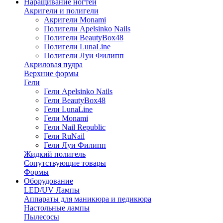
Наращивание ногтей
Акригели и полигели
Акригели Monami
Полигели Apelsinko Nails
Полигели BeautyBox48
Полигели LunaLine
Полигели Луи Филипп
Акриловая пудра
Верхние формы
Гели
Гели Apelsinko Nails
Гели BeautyBox48
Гели LunaLine
Гели Monami
Гели Nail Republic
Гели RuNail
Гели Луи Филипп
Жидкий полигель
Сопутствующие товары
Формы
Оборудование
LED/UV Лампы
Аппараты для маникюра и педикюра
Настольные лампы
Пылесосы