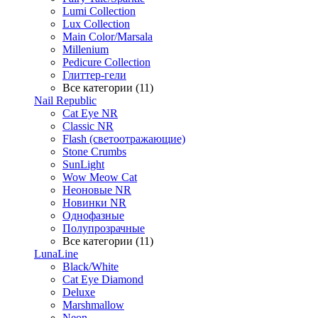
Lumi Collection
Lux Collection
Main Color/Marsala
Millenium
Pedicure Collection
Глиттер-гели
Все категории (11)
Nail Republic
Cat Eye NR
Classic NR
Flash (светоотражающие)
Stone Crumbs
SunLight
Wow Meow Cat
Неоновые NR
Новинки NR
Однофазные
Полупрозрачные
Все категории (11)
LunaLine
Black/White
Cat Eye Diamond
Deluxe
Marshmallow
Neon