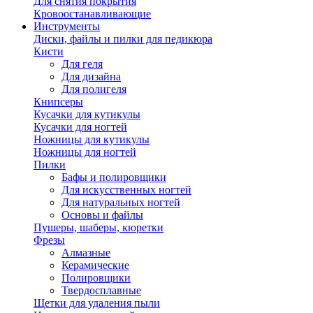
Для снятия покрытия
Кровоостанавливающие
Инструменты
Диски, файлы и пилки для педикюра
Кисти
Для геля
Для дизайна
Для полигеля
Книпсеры
Кусачки для кутикулы
Кусачки для ногтей
Ножницы для кутикулы
Ножницы для ногтей
Пилки
Бафы и полировщики
Для искусственных ногтей
Для натуральных ногтей
Основы и файлы
Пушеры, шаберы, кюретки
Фрезы
Алмазные
Керамические
Полировщики
Твердосплавные
Щетки для удаления пыли