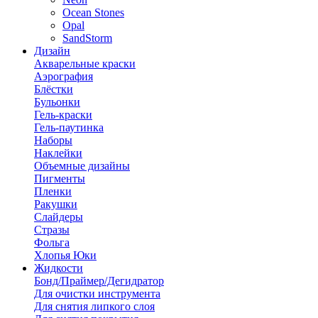
Ocean Stones
Opal
SandStorm
Дизайн
Акварельные краски
Аэрография
Блёстки
Бульонки
Гель-краски
Гель-паутинка
Наборы
Наклейки
Объемные дизайны
Пигменты
Пленки
Ракушки
Слайдеры
Стразы
Фольга
Хлопья Юки
Жидкости
Бонд/Праймер/Дегидратор
Для очистки инструмента
Для снятия липкого слоя