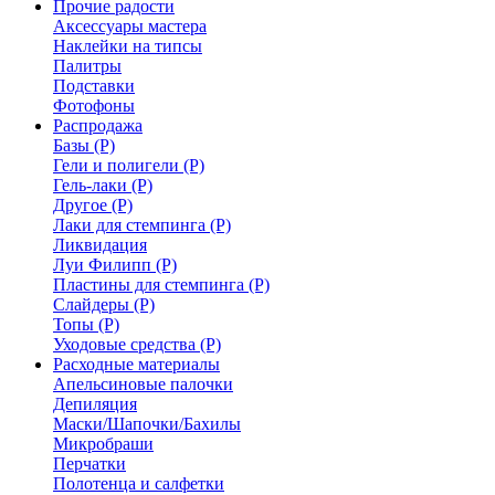
Прочие радости
Аксессуары мастера
Наклейки на типсы
Палитры
Подставки
Фотофоны
Распродажа
Базы (Р)
Гели и полигели (Р)
Гель-лаки (Р)
Другое (Р)
Лаки для стемпинга (Р)
Ликвидация
Луи Филипп (Р)
Пластины для стемпинга (Р)
Слайдеры (Р)
Топы (Р)
Уходовые средства (Р)
Расходные материалы
Апельсиновые палочки
Депиляция
Маски/Шапочки/Бахилы
Микробраши
Перчатки
Полотенца и салфетки