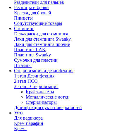
Разделители для пальцев
Ресницы и брови
Краска для бровей
Пинцеты
Сопутствующие товары
Стемпинг
Гель-краски для стемпинга
Лаки для стемпинга Swanky
Лаки для стемпинга прочие
Пластины LAK
Пластины Swanky
Сумочки для пластин
Штампы
Стерилизация и дезинфекция
1 этап Дезинфекция
2 этап ПСО
3 этап - Стерилизация
Крафт-пакеты
Металлические лотки
Стерилизаторы
Дезинфекция рук и поверхностей
Уход
Для педикюра
Крем-парафин
Крема