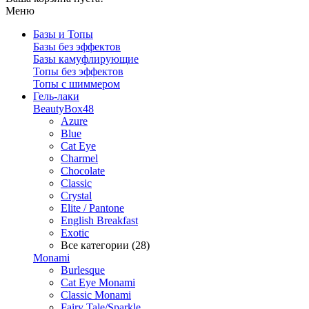
Меню
Базы и Топы
Базы без эффектов
Базы камуфлирующие
Топы без эффектов
Топы с шиммером
Гель-лаки
BeautyBox48
Azure
Blue
Cat Eye
Charmel
Chocolate
Classic
Crystal
Elite / Pantone
English Breakfast
Exotic
Все категории (28)
Monami
Burlesque
Cat Eye Monami
Classic Monami
Fairy Tale/Sparkle