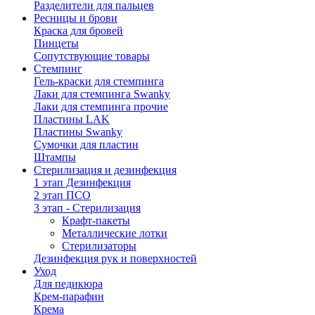
Разделители для пальцев
Ресницы и брови
Краска для бровей
Пинцеты
Сопутствующие товары
Стемпинг
Гель-краски для стемпинга
Лаки для стемпинга Swanky
Лаки для стемпинга прочие
Пластины LAK
Пластины Swanky
Сумочки для пластин
Штампы
Стерилизация и дезинфекция
1 этап Дезинфекция
2 этап ПСО
3 этап - Стерилизация
Крафт-пакеты
Металлические лотки
Стерилизаторы
Дезинфекция рук и поверхностей
Уход
Для педикюра
Крем-парафин
Крема