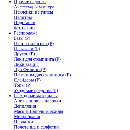
Прочие радости
Аксессуары мастера
Наклейки на типсы
Палитры
Подставки
Фотофоны
Распродажа
Базы (Р)
Гели и полигели (Р)
Гель-лаки (Р)
Другое (Р)
Лаки для стемпинга (Р)
Ликвидация
Луи Филипп (Р)
Пластины для стемпинга (Р)
Слайдеры (Р)
Топы (Р)
Уходовые средства (Р)
Расходные материалы
Апельсиновые палочки
Депиляция
Маски/Шапочки/Бахилы
Микробраши
Перчатки
Полотенца и салфетки