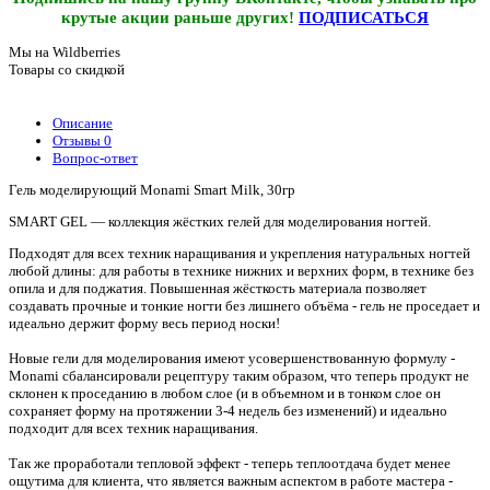
крутые акции раньше других!
ПОДПИСАТЬСЯ
Мы на Wildberries
Товары со скидкой
Описание
Отзывы
0
Вопрос-ответ
Гель моделирующий Monami Smart Milk, 30гр
SMART GEL — коллекция жёстких гелей для моделирования ногтей.
Подходят для всех техник наращивания и укрепления натуральных ногтей
любой длины: для работы в технике нижних и верхних форм, в технике без
опила и для поджатия. Повышенная жёсткость материала позволяет
создавать прочные и тонкие ногти без лишнего объёма - гель не проседает и
идеально держит форму весь период носки!
Новые гели для моделирования имеют усовершенствованную формулу -
Monami сбалансировали рецептуру таким образом, что теперь продукт не
склонен к проседанию в любом слое (и в объемном и в тонком слое он
сохраняет форму на протяжении 3-4 недель без изменений) и идеально
подходит для всех техник наращивания.
Так же проработали тепловой эффект - теперь теплоотдача будет менее
ощутима для клиента, что является важным аспектом в работе мастера -