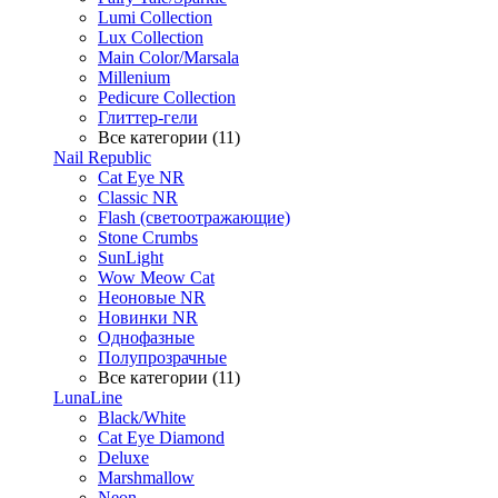
Lumi Collection
Lux Collection
Main Color/Marsala
Millenium
Pedicure Collection
Глиттер-гели
Все категории (11)
Nail Republic
Cat Eye NR
Classic NR
Flash (светоотражающие)
Stone Crumbs
SunLight
Wow Meow Cat
Неоновые NR
Новинки NR
Однофазные
Полупрозрачные
Все категории (11)
LunaLine
Black/White
Cat Eye Diamond
Deluxe
Marshmallow
Neon