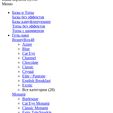
Меню
Базы и Топы
Базы без эффектов
Базы камуфлирующие
Топы без эффектов
Топы с шиммером
Гель-лаки
BeautyBox48
Azure
Blue
Cat Eye
Charmel
Chocolate
Classic
Crystal
Elite / Pantone
English Breakfast
Exotic
Все категории (28)
Monami
Burlesque
Cat Eye Monami
Classic Monami
Fairy Tale/Sparkle