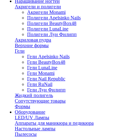
Наращивание ногтей
Акригели и полигели
Акригели Monami
Полигели Apelsinko Nails
Полигели BeautyBox48
Полигели LunaLine
Полигели Луи Филипп
Акриловая пудра
Верхние формы
Гели
Гели Apelsinko Nails
Гели BeautyBox48
Гели LunaLine
Гели Monami
Гели Nail Republic
Гели RuNail
Гели Луи Филипп
Жидкий полигель
Сопутствующие товары
Формы
Оборудование
LED/UV Лампы
Аппараты для маникюра и педикюра
Настольные лампы
Пылесосы