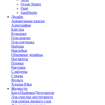
Ocean Stones
Opal
SandStorm
Дизайн
Акварельные краски
Аэрография
Блёстки
Бульонки
Гель-краски
Гель-паутинка
Наборы
Наклейки
Объемные дизайны
Пигменты
Пленки
Ракушки
Слайдеры
Стразы
Фольга
Хлопья Юки
Жидкости
Бонд/Праймер/Дегидратор
Для очистки инструмента
Для снятия липкого слоя