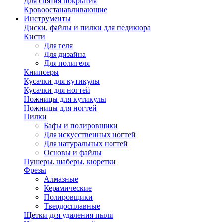
Для снятия покрытия
Кровоостанавливающие
Инструменты
Диски, файлы и пилки для педикюра
Кисти
Для геля
Для дизайна
Для полигеля
Книпсеры
Кусачки для кутикулы
Кусачки для ногтей
Ножницы для кутикулы
Ножницы для ногтей
Пилки
Бафы и полировщики
Для искусственных ногтей
Для натуральных ногтей
Основы и файлы
Пушеры, шаберы, кюретки
Фрезы
Алмазные
Керамические
Полировщики
Твердосплавные
Щетки для удаления пыли