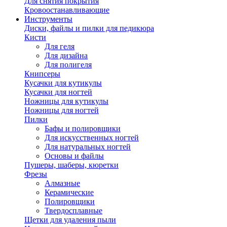
Для снятия покрытия
Кровоостанавливающие
Инструменты
Диски, файлы и пилки для педикюра
Кисти
Для геля
Для дизайна
Для полигеля
Книпсеры
Кусачки для кутикулы
Кусачки для ногтей
Ножницы для кутикулы
Ножницы для ногтей
Пилки
Бафы и полировщики
Для искусственных ногтей
Для натуральных ногтей
Основы и файлы
Пушеры, шаберы, кюретки
Фрезы
Алмазные
Керамические
Полировщики
Твердосплавные
Щетки для удаления пыли