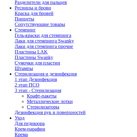
Разделители для пальцев
Ресницы и брови
Краска для бровей
Пинцеты
Сопутствующие товары
Стемпинг
Гель-краски для стемпинга
Лаки для стемпинга Swanky
Лаки для стемпинга прочие
Пластины LAK
Пластины Swanky
Сумочки для пластин
Штампы
Стерилизация и дезинфекция
1 этап Дезинфекция
2 этап ПСО
3 этап - Стерилизация
Крафт-пакеты
Металлические лотки
Стерилизаторы
Дезинфекция рук и поверхностей
Уход
Для педикюра
Крем-парафин
Крема