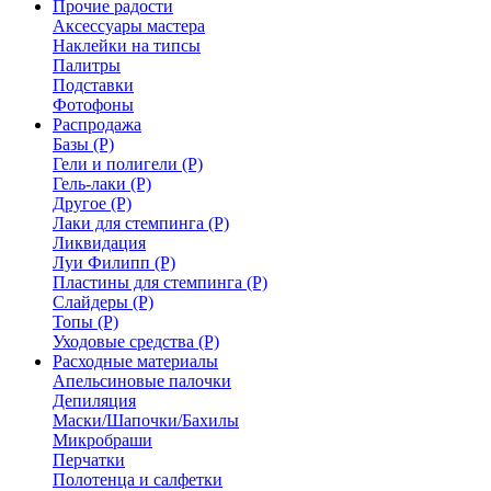
Прочие радости
Аксессуары мастера
Наклейки на типсы
Палитры
Подставки
Фотофоны
Распродажа
Базы (Р)
Гели и полигели (Р)
Гель-лаки (Р)
Другое (Р)
Лаки для стемпинга (Р)
Ликвидация
Луи Филипп (Р)
Пластины для стемпинга (Р)
Слайдеры (Р)
Топы (Р)
Уходовые средства (Р)
Расходные материалы
Апельсиновые палочки
Депиляция
Маски/Шапочки/Бахилы
Микробраши
Перчатки
Полотенца и салфетки