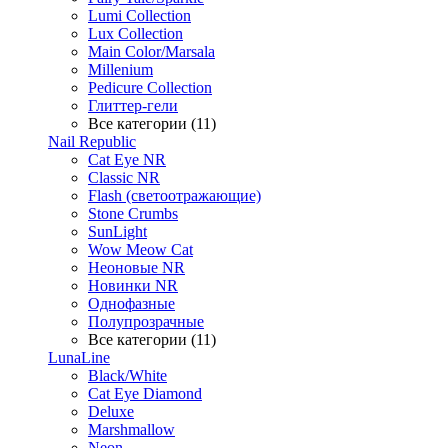
Lumi Collection
Lux Collection
Main Color/Marsala
Millenium
Pedicure Collection
Глиттер-гели
Все категории (11)
Nail Republic
Cat Eye NR
Classic NR
Flash (светоотражающие)
Stone Crumbs
SunLight
Wow Meow Cat
Неоновые NR
Новинки NR
Однофазные
Полупрозрачные
Все категории (11)
LunaLine
Black/White
Cat Eye Diamond
Deluxe
Marshmallow
Neon