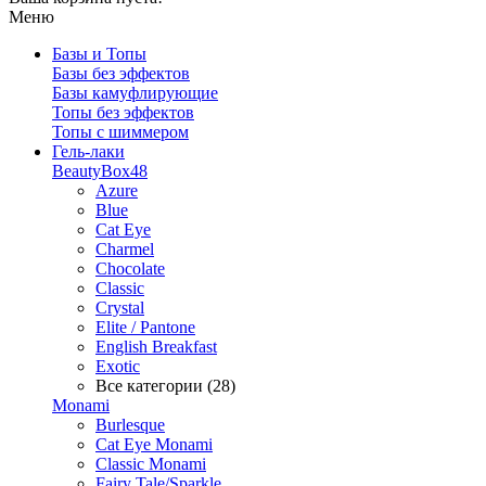
Меню
Базы и Топы
Базы без эффектов
Базы камуфлирующие
Топы без эффектов
Топы с шиммером
Гель-лаки
BeautyBox48
Azure
Blue
Cat Eye
Charmel
Chocolate
Classic
Crystal
Elite / Pantone
English Breakfast
Exotic
Все категории (28)
Monami
Burlesque
Cat Eye Monami
Classic Monami
Fairy Tale/Sparkle