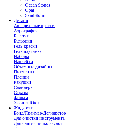
Ocean Stones
Opal
SandStorm
Дизайн
Акварельные краски
Аэрография
Блёстки
Бульонки
Гель-краски
Гель-паутинка
Наборы
Наклейки
Объемные дизайны
Пигменты
Пленки
Ракушки
Слайдеры
Стразы
Фольга
Хлопья Юки
Жидкости
Бонд/Праймер/Дегидратор
Для очистки инструмента
Для снятия липкого слоя