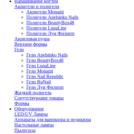
Наращивание ногтей
Акригели и полигели
Акригели Monami
Полигели Apelsinko Nails
Полигели BeautyBox48
Полигели LunaLine
Полигели Луи Филипп
Акриловая пудра
Верхние формы
Гели
Гели Apelsinko Nails
Гели BeautyBox48
Гели LunaLine
Гели Monami
Гели Nail Republic
Гели RuNail
Гели Луи Филипп
Жидкий полигель
Сопутствующие товары
Формы
Оборудование
LED/UV Лампы
Аппараты для маникюра и педикюра
Настольные лампы
Пылесосы