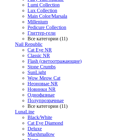
Lumi Collection
Lux Collection
Main Color/Marsala
Millenium
Pedicure Collection
Глиттер-гели
Все категории (11)
Nail Republic
Cat Eye NR
Classic NR
Flash (светоотражающие)
Stone Crumbs
SunLight
Wow Meow Cat
Неоновые NR
Новинки NR
Однофазные
Полупрозрачные
Все категории (11)
LunaLine
Black/White
Cat Eye Diamond
Deluxe
Marshmallow
Neon