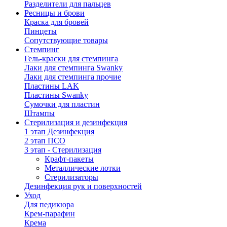
Разделители для пальцев
Ресницы и брови
Краска для бровей
Пинцеты
Сопутствующие товары
Стемпинг
Гель-краски для стемпинга
Лаки для стемпинга Swanky
Лаки для стемпинга прочие
Пластины LAK
Пластины Swanky
Сумочки для пластин
Штампы
Стерилизация и дезинфекция
1 этап Дезинфекция
2 этап ПСО
3 этап - Стерилизация
Крафт-пакеты
Металлические лотки
Стерилизаторы
Дезинфекция рук и поверхностей
Уход
Для педикюра
Крем-парафин
Крема