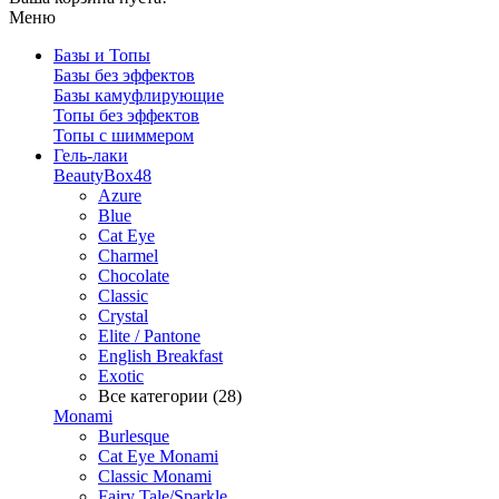
Меню
Базы и Топы
Базы без эффектов
Базы камуфлирующие
Топы без эффектов
Топы с шиммером
Гель-лаки
BeautyBox48
Azure
Blue
Cat Eye
Charmel
Chocolate
Classic
Crystal
Elite / Pantone
English Breakfast
Exotic
Все категории (28)
Monami
Burlesque
Cat Eye Monami
Classic Monami
Fairy Tale/Sparkle