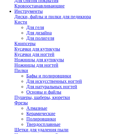
Для снятия покрытия
Кровоостанавливающие
Инструменты
Диски, файлы и пилки для педикюра
Кисти
Для геля
Для дизайна
Для полигеля
Книпсеры
Кусачки для кутикулы
Кусачки для ногтей
Ножницы для кутикулы
Ножницы для ногтей
Пилки
Бафы и полировщики
Для искусственных ногтей
Для натуральных ногтей
Основы и файлы
Пушеры, шаберы, кюретки
Фрезы
Алмазные
Керамические
Полировщики
Твердосплавные
Щетки для удаления пыли