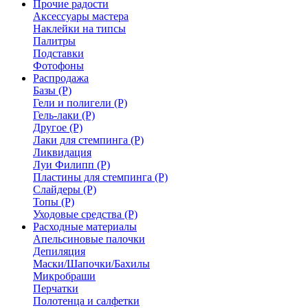
Прочие радости
Аксессуары мастера
Наклейки на типсы
Палитры
Подставки
Фотофоны
Распродажа
Базы (Р)
Гели и полигели (Р)
Гель-лаки (Р)
Другое (Р)
Лаки для стемпинга (Р)
Ликвидация
Луи Филипп (Р)
Пластины для стемпинга (Р)
Слайдеры (Р)
Топы (Р)
Уходовые средства (Р)
Расходные материалы
Апельсиновые палочки
Депиляция
Маски/Шапочки/Бахилы
Микробраши
Перчатки
Полотенца и салфетки