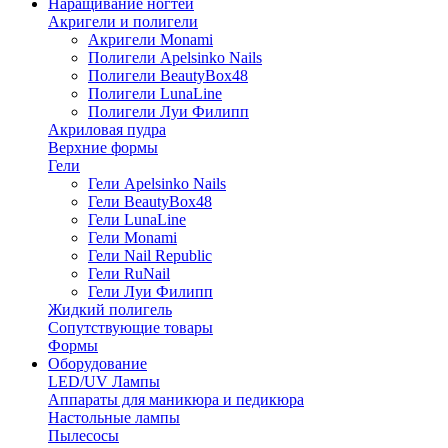
Наращивание ногтей
Акригели и полигели
Акригели Monami
Полигели Apelsinko Nails
Полигели BeautyBox48
Полигели LunaLine
Полигели Луи Филипп
Акриловая пудра
Верхние формы
Гели
Гели Apelsinko Nails
Гели BeautyBox48
Гели LunaLine
Гели Monami
Гели Nail Republic
Гели RuNail
Гели Луи Филипп
Жидкий полигель
Сопутствующие товары
Формы
Оборудование
LED/UV Лампы
Аппараты для маникюра и педикюра
Настольные лампы
Пылесосы