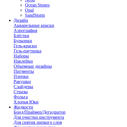
Ocean Stones
Opal
SandStorm
Дизайн
Акварельные краски
Аэрография
Блёстки
Бульонки
Гель-краски
Гель-паутинка
Наборы
Наклейки
Объемные дизайны
Пигменты
Пленки
Ракушки
Слайдеры
Стразы
Фольга
Хлопья Юки
Жидкости
Бонд/Праймер/Дегидратор
Для очистки инструмента
Для снятия липкого слоя